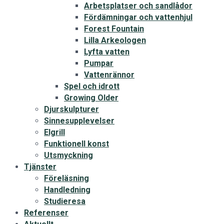
Arbetsplatser och sandlådor
Fördämningar och vattenhjul
Forest Fountain
Lilla Arkeologen
Lyfta vatten
Pumpar
Vattenrännor
Spel och idrott
Growing Older
Djurskulpturer
Sinnesupplevelser
Elgrill
Funktionell konst
Utsmyckning
Tjänster
Föreläsning
Handledning
Studieresa
Referenser