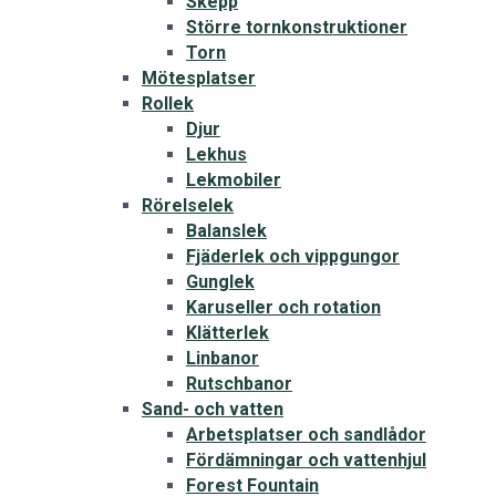
Skepp
Större tornkonstruktioner
Torn
Mötesplatser
Rollek
Djur
Lekhus
Lekmobiler
Rörelselek
Balanslek
Fjäderlek och vippgungor
Gunglek
Karuseller och rotation
Klätterlek
Linbanor
Rutschbanor
Sand- och vatten
Arbetsplatser och sandlådor
Fördämningar och vattenhjul
Forest Fountain