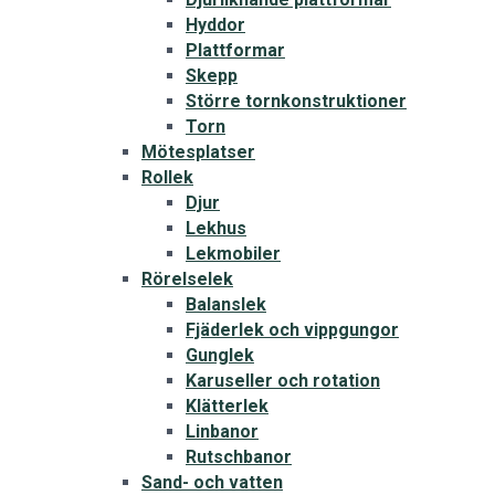
Hyddor
Plattformar
Skepp
Större tornkonstruktioner
Torn
Mötesplatser
Rollek
Djur
Lekhus
Lekmobiler
Rörelselek
Balanslek
Fjäderlek och vippgungor
Gunglek
Karuseller och rotation
Klätterlek
Linbanor
Rutschbanor
Sand- och vatten