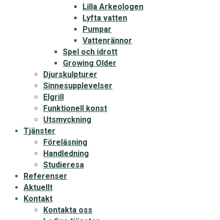
Lilla Arkeologen
Lyfta vatten
Pumpar
Vattenrännor
Spel och idrott
Growing Older
Djurskulpturer
Sinnesupplevelser
Elgrill
Funktionell konst
Utsmyckning
Tjänster
Föreläsning
Handledning
Studieresa
Referenser
Aktuellt
Kontakt
Kontakta oss