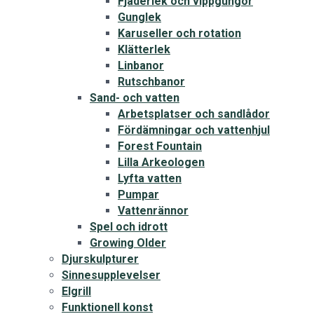
Fjäderlek och vippgungor
Gunglek
Karuseller och rotation
Klätterlek
Linbanor
Rutschbanor
Sand- och vatten
Arbetsplatser och sandlådor
Fördämningar och vattenhjul
Forest Fountain
Lilla Arkeologen
Lyfta vatten
Pumpar
Vattenrännor
Spel och idrott
Growing Older
Djurskulpturer
Sinnesupplevelser
Elgrill
Funktionell konst