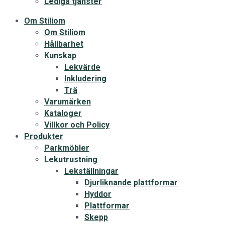
Lediga tjänster
Om Stiliom
Om Stiliom
Hållbarhet
Kunskap
Lekvärde
Inkludering
Trä
Varumärken
Kataloger
Villkor och Policy
Produkter
Parkmöbler
Lekutrustning
Lekställningar
Djurliknande plattformar
Hyddor
Plattformar
Skepp