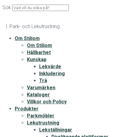
Sök
| Park- och Lekutrustning
Om Stiliom
Om Stiliom
Hållbarhet
Kunskap
Lekvärde
Inkludering
Trä
Varumärken
Kataloger
Villkor och Policy
Produkter
Parkmöbler
Lekutrustning
Lekställningar
Djurliknande plattformar