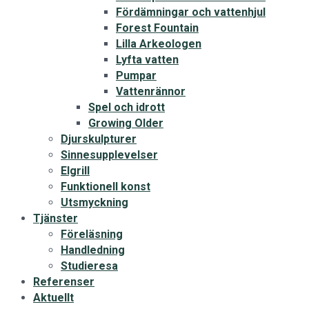
Fördämningar och vattenhjul
Forest Fountain
Lilla Arkeologen
Lyfta vatten
Pumpar
Vattenrännor
Spel och idrott
Growing Older
Djurskulpturer
Sinnesupplevelser
Elgrill
Funktionell konst
Utsmyckning
Tjänster
Föreläsning
Handledning
Studieresa
Referenser
Aktuellt