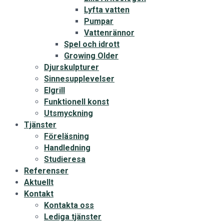
Lyfta vatten
Pumpar
Vattenrännor
Spel och idrott
Growing Older
Djurskulpturer
Sinnesupplevelser
Elgrill
Funktionell konst
Utsmyckning
Tjänster
Föreläsning
Handledning
Studieresa
Referenser
Aktuellt
Kontakt
Kontakta oss
Lediga tjänster