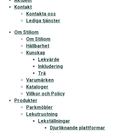
Aktuellt
Kontakt
Kontakta oss
Lediga tjänster
Om Stiliom
Om Stiliom
Hållbarhet
Kunskap
Lekvärde
Inkludering
Trä
Varumärken
Kataloger
Villkor och Policy
Produkter
Parkmöbler
Lekutrustning
Lekställningar
Djurliknande plattformar