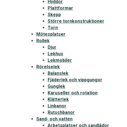
Hyddor
Plattformar
Skepp
Större tornkonstruktioner
Torn
Mötesplatser
Rollek
Djur
Lekhus
Lekmobiler
Rörelselek
Balanslek
Fjäderlek och vippgungor
Gunglek
Karuseller och rotation
Klätterlek
Linbanor
Rutschbanor
Sand- och vatten
Arbetsplatser och sandlådor