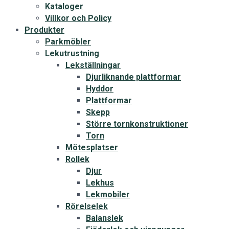
Kataloger
Villkor och Policy
Produkter
Parkmöbler
Lekutrustning
Lekställningar
Djurliknande plattformar
Hyddor
Plattformar
Skepp
Större tornkonstruktioner
Torn
Mötesplatser
Rollek
Djur
Lekhus
Lekmobiler
Rörelselek
Balanslek