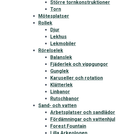
Större tornkonstruktioner
Torn
Mötesplatser
Rollek
Djur
Lekhus
Lekmobiler
Rörelselek
Balanslek
Fjäderlek och vippgungor
Gunglek
Karuseller och rotation
Klätterlek
Linbanor
Rutschbanor
Sand- och vatten
Arbetsplatser och sandlådor
Fördämningar och vattenhjul
Forest Fountain
Lilla Arkeologen