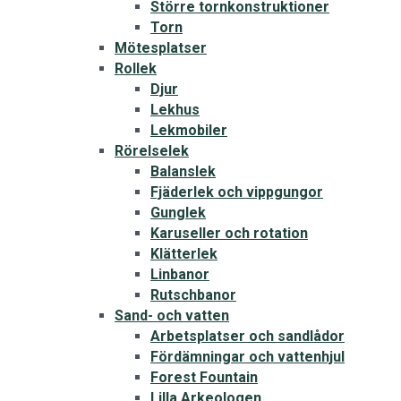
Större tornkonstruktioner
Torn
Mötesplatser
Rollek
Djur
Lekhus
Lekmobiler
Rörelselek
Balanslek
Fjäderlek och vippgungor
Gunglek
Karuseller och rotation
Klätterlek
Linbanor
Rutschbanor
Sand- och vatten
Arbetsplatser och sandlådor
Fördämningar och vattenhjul
Forest Fountain
Lilla Arkeologen