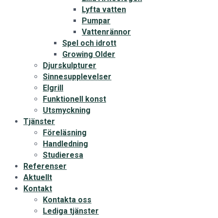
Lyfta vatten
Pumpar
Vattenrännor
Spel och idrott
Growing Older
Djurskulpturer
Sinnesupplevelser
Elgrill
Funktionell konst
Utsmyckning
Tjänster
Föreläsning
Handledning
Studieresa
Referenser
Aktuellt
Kontakt
Kontakta oss
Lediga tjänster