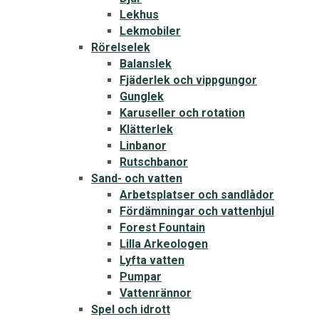
Lekhus
Lekmobiler
Rörelselek
Balanslek
Fjäderlek och vippgungor
Gunglek
Karuseller och rotation
Klätterlek
Linbanor
Rutschbanor
Sand- och vatten
Arbetsplatser och sandlådor
Fördämningar och vattenhjul
Forest Fountain
Lilla Arkeologen
Lyfta vatten
Pumpar
Vattenrännor
Spel och idrott