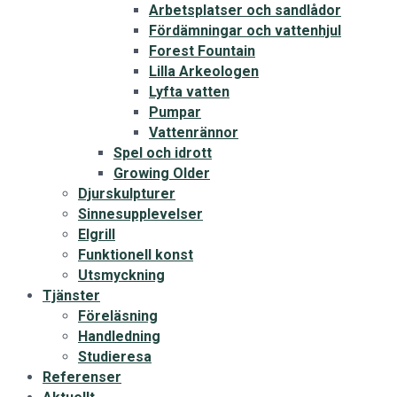
Arbetsplatser och sandlådor
Fördämningar och vattenhjul
Forest Fountain
Lilla Arkeologen
Lyfta vatten
Pumpar
Vattenrännor
Spel och idrott
Growing Older
Djurskulpturer
Sinnesupplevelser
Elgrill
Funktionell konst
Utsmyckning
Tjänster
Föreläsning
Handledning
Studieresa
Referenser