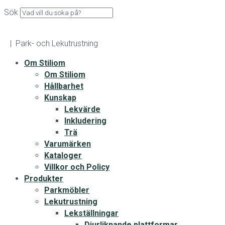
Sök
| Park- och Lekutrustning
Om Stiliom
Om Stiliom
Hållbarhet
Kunskap
Lekvärde
Inkludering
Trä
Varumärken
Kataloger
Villkor och Policy
Produkter
Parkmöbler
Lekutrustning
Lekställningar
Djurliknande plattformar