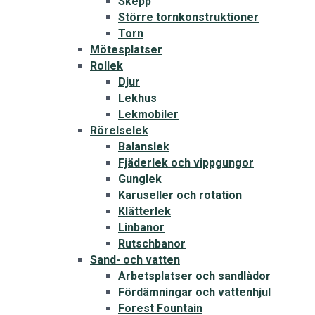
Skepp
Större tornkonstruktioner
Torn
Mötesplatser
Rollek
Djur
Lekhus
Lekmobiler
Rörelselek
Balanslek
Fjäderlek och vippgungor
Gunglek
Karuseller och rotation
Klätterlek
Linbanor
Rutschbanor
Sand- och vatten
Arbetsplatser och sandlådor
Fördämningar och vattenhjul
Forest Fountain