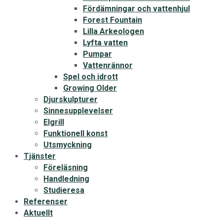
Fördämningar och vattenhjul
Forest Fountain
Lilla Arkeologen
Lyfta vatten
Pumpar
Vattenrännor
Spel och idrott
Growing Older
Djurskulpturer
Sinnesupplevelser
Elgrill
Funktionell konst
Utsmyckning
Tjänster
Föreläsning
Handledning
Studieresa
Referenser
Aktuellt