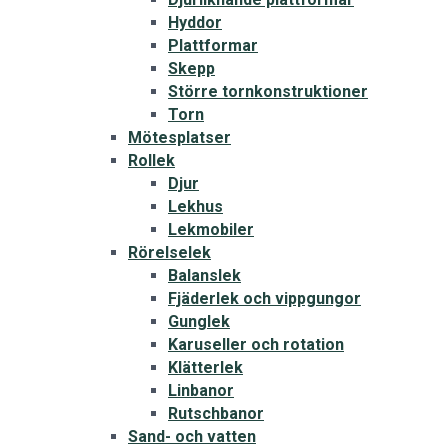
Hyddor
Plattformar
Skepp
Större tornkonstruktioner
Torn
Mötesplatser
Rollek
Djur
Lekhus
Lekmobiler
Rörelselek
Balanslek
Fjäderlek och vippgungor
Gunglek
Karuseller och rotation
Klätterlek
Linbanor
Rutschbanor
Sand- och vatten