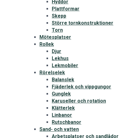
Hyddor
Plattformar
Skepp
Större tornkonstruktioner
Torn
Mötesplatser
Rollek
Djur
Lekhus
Lekmobiler
Rörelselek
Balanslek
Fjäderlek och vippgungor
Gunglek
Karuseller och rotation
Klätterlek
Linbanor
Rutschbanor
Sand- och vatten
Arbetsplatser och sandlådor