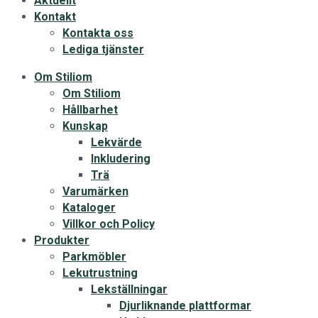
Aktuellt
Kontakt
Kontakta oss
Lediga tjänster
Om Stiliom
Om Stiliom
Hållbarhet
Kunskap
Lekvärde
Inkludering
Trä
Varumärken
Kataloger
Villkor och Policy
Produkter
Parkmöbler
Lekutrustning
Lekställningar
Djurliknande plattformar