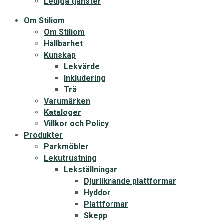
Lediga tjänster
Om Stiliom
Om Stiliom
Hållbarhet
Kunskap
Lekvärde
Inkludering
Trä
Varumärken
Kataloger
Villkor och Policy
Produkter
Parkmöbler
Lekutrustning
Lekställningar
Djurliknande plattformar
Hyddor
Plattformar
Skepp