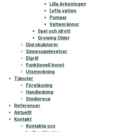
Lilla Arkeologen
Lyfta vatten
Pumpar
Vattenrännor
Spel och idrott
Growing Older
Djurskulpturer
Sinnesupplevelser
Elgrill
Funktionell konst
Utsmyckning
Tjänster
Föreläsning
Handledning
Studieresa
Referenser
Aktuellt
Kontakt
Kontakta oss