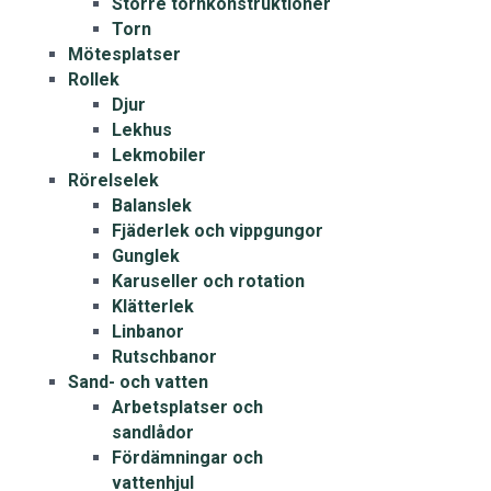
Större tornkonstruktioner
Torn
Mötesplatser
Rollek
Djur
Lekhus
Lekmobiler
Rörelselek
Balanslek
Fjäderlek och vippgungor
Gunglek
Karuseller och rotation
Klätterlek
Linbanor
Rutschbanor
Sand- och vatten
Arbetsplatser och
sandlådor
Fördämningar och
vattenhjul