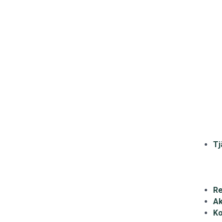
Tj
Re
Ak
Ko