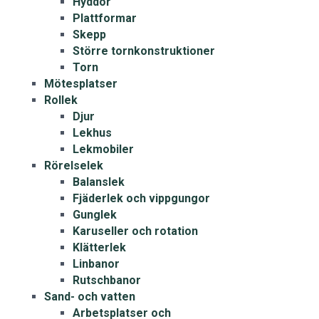
Hyddor
Plattformar
Skepp
Större tornkonstruktioner
Torn
Mötesplatser
Rollek
Djur
Lekhus
Lekmobiler
Rörelselek
Balanslek
Fjäderlek och vippgungor
Gunglek
Karuseller och rotation
Klätterlek
Linbanor
Rutschbanor
Sand- och vatten
Arbetsplatser och