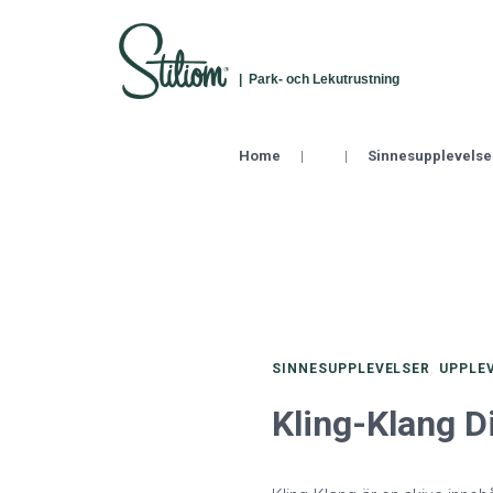
| Park- och Lekutrustning
Home
|
|
Sinnesupplevelse
SINNESUPPLEVELSER
,
UPPLEV
Kling-Klang D