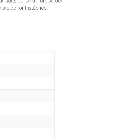
n sätts bollarna i rörelse och
 stolpe för fristående