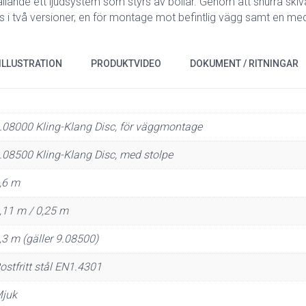
ållande ett ljudsystem som styrs av bollar. Genom att snurra skiva
nns i två versioner, en för montage mot befintlig vägg samt en med
ILLUSTRATION
PRODUKTVIDEO
DOKUMENT / RITNINGAR
.08000 Kling-Klang Disc, för väggmontage
.08500 Kling-Klang Disc, med stolpe
,6 m
,11 m / 0,25 m
,3 m (gäller 9.08500)
ostfritt stål EN1.4301
juk