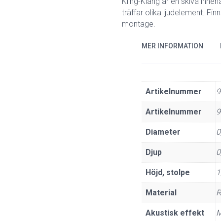
Kling-Klang är en skiva inneh
träffar olika ljudelement. Fi
montage.
MER INFORMATION
Artikelnummer
9
Artikelnummer
9
Diameter
0
Djup
0
Höjd, stolpe
1
Material
R
Akustisk effekt
M