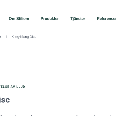
Om Stiliom
Produkter
Tjänster
Referense
r
|
Kling-Klang Disc
ELSE AV LJUD
isc