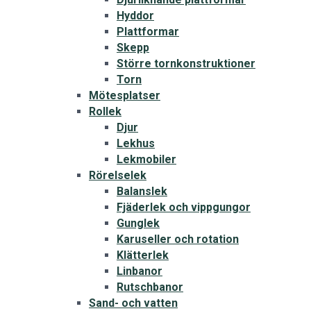
Hyddor
Plattformar
Skepp
Större tornkonstruktioner
Torn
Mötesplatser
Rollek
Djur
Lekhus
Lekmobiler
Rörelselek
Balanslek
Fjäderlek och vippgungor
Gunglek
Karuseller och rotation
Klätterlek
Linbanor
Rutschbanor
Sand- och vatten