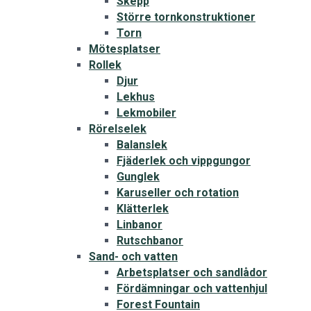
Skepp
Större tornkonstruktioner
Torn
Mötesplatser
Rollek
Djur
Lekhus
Lekmobiler
Rörelselek
Balanslek
Fjäderlek och vippgungor
Gunglek
Karuseller och rotation
Klätterlek
Linbanor
Rutschbanor
Sand- och vatten
Arbetsplatser och sandlådor
Fördämningar och vattenhjul
Forest Fountain