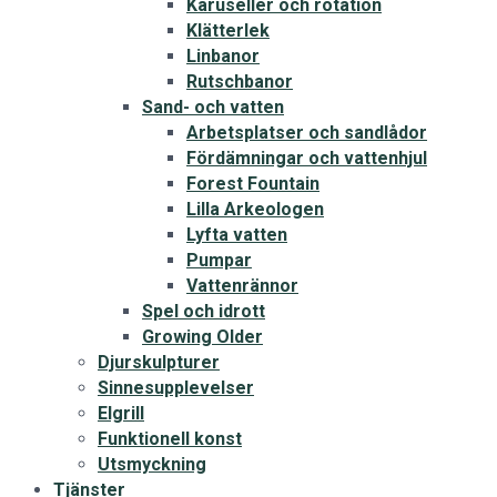
Karuseller och rotation
Klätterlek
Linbanor
Rutschbanor
Sand- och vatten
Arbetsplatser och sandlådor
Fördämningar och vattenhjul
Forest Fountain
Lilla Arkeologen
Lyfta vatten
Pumpar
Vattenrännor
Spel och idrott
Growing Older
Djurskulpturer
Sinnesupplevelser
Elgrill
Funktionell konst
Utsmyckning
Tjänster