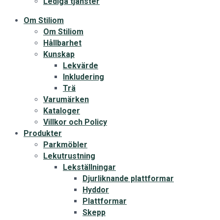
Lediga tjänster
Om Stiliom
Om Stiliom
Hållbarhet
Kunskap
Lekvärde
Inkludering
Trä
Varumärken
Kataloger
Villkor och Policy
Produkter
Parkmöbler
Lekutrustning
Lekställningar
Djurliknande plattformar
Hyddor
Plattformar
Skepp