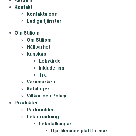
Aktuellt
Kontakt
Kontakta oss
Lediga tjänster
Om Stiliom
Om Stiliom
Hållbarhet
Kunskap
Lekvärde
Inkludering
Trä
Varumärken
Kataloger
Villkor och Policy
Produkter
Parkmöbler
Lekutrustning
Lekställningar
Djurliknande plattformar