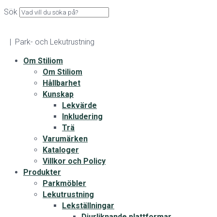
Sök
| Park- och Lekutrustning
Om Stiliom
Om Stiliom
Hållbarhet
Kunskap
Lekvärde
Inkludering
Trä
Varumärken
Kataloger
Villkor och Policy
Produkter
Parkmöbler
Lekutrustning
Lekställningar
Djurliknande plattformar