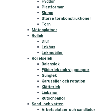
Hyddor
Plattformar
Skepp
Större tornkonstruktioner
Torn
Mötesplatser
Rollek
Djur
Lekhus
Lekmobiler
Rörelselek
Balanslek
Fjäderlek och vippgungor
Gunglek
Karuseller och rotation
Klätterlek
Linbanor
Rutschbanor
Sand- och vatten
Arbetsplatser och sandlådor