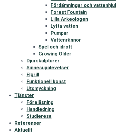
Fördämningar och vattenhjul
Forest Fountain
Lilla Arkeologen
Lyfta vatten
Pumpar
Vattenrännor
Spel och idrott
Growing Older
Djurskulpturer
Sinnesupplevelser
Elgrill
Funktionell konst
Utsmyckning
Tjänster
Föreläsning
Handledning
Studieresa
Referenser
Aktuellt