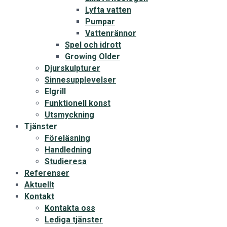
Lyfta vatten
Pumpar
Vattenrännor
Spel och idrott
Growing Older
Djurskulpturer
Sinnesupplevelser
Elgrill
Funktionell konst
Utsmyckning
Tjänster
Föreläsning
Handledning
Studieresa
Referenser
Aktuellt
Kontakt
Kontakta oss
Lediga tjänster