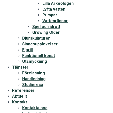
Lilla Arkeologen
Lyfta vatten
Pumpar
Vattenrännor
Spel och idrott
Growing Older
Djurskulpturer
Sinnesupplevelser
Elgrill
Funktionell konst
Utsmyckning
Tjänster
Föreläsning
Handledning
Studieresa
Referenser
Aktuellt
Kontakt
Kontakta oss