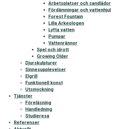
Arbetsplatser och sandlådor
Fördämningar och vattenhjul
Forest Fountain
Lilla Arkeologen
Lyfta vatten
Pumpar
Vattenrännor
Spel och idrott
Growing Older
Djurskulpturer
Sinnesupplevelser
Elgrill
Funktionell konst
Utsmyckning
Tjänster
Föreläsning
Handledning
Studieresa
Referenser