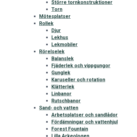
Större tornkonstruktioner
Torn
Mötesplatser
Rollek
Djur
Lekhus
Lekmobiler
Rörelselek
Balanslek
Fjäderlek och vippgungor
Gunglek
Karuseller och rotation
Klätterlek
Linbanor
Rutschbanor
Sand- och vatten
Arbetsplatser och sandlådor
Fördämningar och vattenhjul
Forest Fountain
Lilla Arkeologen