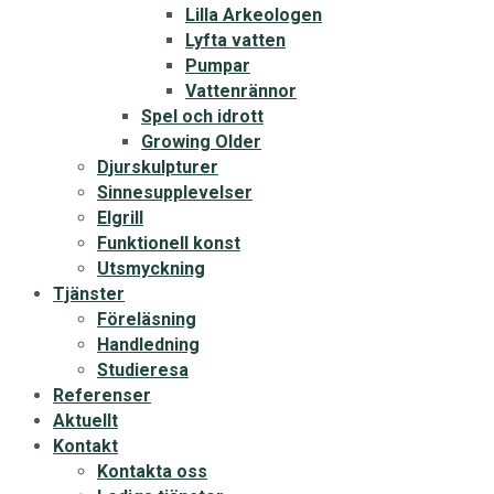
Lilla Arkeologen
Lyfta vatten
Pumpar
Vattenrännor
Spel och idrott
Growing Older
Djurskulpturer
Sinnesupplevelser
Elgrill
Funktionell konst
Utsmyckning
Tjänster
Föreläsning
Handledning
Studieresa
Referenser
Aktuellt
Kontakt
Kontakta oss