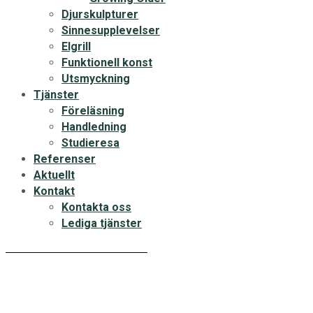
Djurskulpturer
Sinnesupplevelser
Elgrill
Funktionell konst
Utsmyckning
Tjänster
Föreläsning
Handledning
Studieresa
Referenser
Aktuellt
Kontakt
Kontakta oss
Lediga tjänster