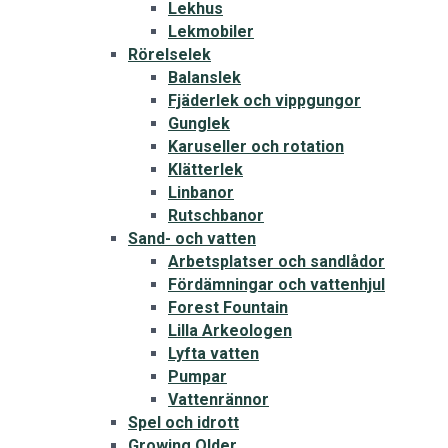
Lekhus
Lekmobiler
Rörelselek
Balanslek
Fjäderlek och vippgungor
Gunglek
Karuseller och rotation
Klätterlek
Linbanor
Rutschbanor
Sand- och vatten
Arbetsplatser och sandlådor
Fördämningar och vattenhjul
Forest Fountain
Lilla Arkeologen
Lyfta vatten
Pumpar
Vattenrännor
Spel och idrott
Growing Older