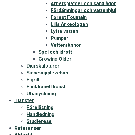
Arbetsplatser och sandlådor
Fördämningar och vattenhjul
Forest Fountain
Lilla Arkeologen
Lyfta vatten
Pumpar
Vattenrännor
Spel och idrott
Growing Older
Djurskulpturer
Sinnesupplevelser
Elgrill
Funktionell konst
Utsmyckning
Tjänster
Föreläsning
Handledning
Studieresa
Referenser