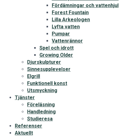
Fördämningar och vattenhjul
Forest Fountain
Lilla Arkeologen
Lyfta vatten
Pumpar
Vattenrännor
Spel och idrott
Growing Older
Djurskulpturer
Sinnesupplevelser
Elgrill
Funktionell konst
Utsmyckning
Tjänster
Föreläsning
Handledning
Studieresa
Referenser
Aktuellt