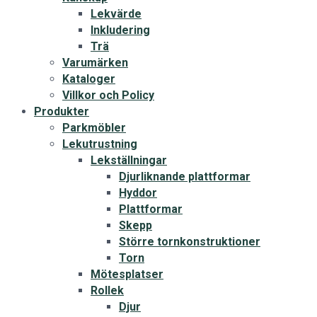
Lekvärde
Inkludering
Trä
Varumärken
Kataloger
Villkor och Policy
Produkter
Parkmöbler
Lekutrustning
Lekställningar
Djurliknande plattformar
Hyddor
Plattformar
Skepp
Större tornkonstruktioner
Torn
Mötesplatser
Rollek
Djur