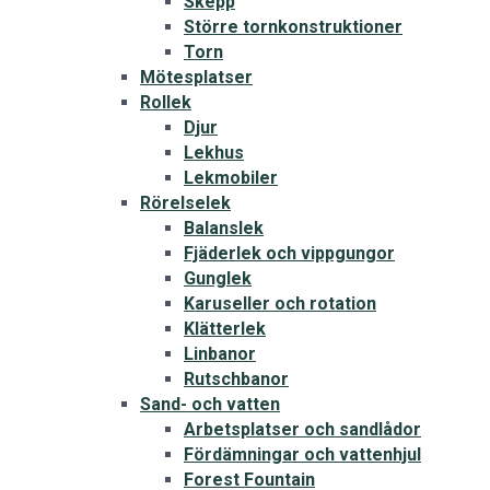
Skepp
Större tornkonstruktioner
Torn
Mötesplatser
Rollek
Djur
Lekhus
Lekmobiler
Rörelselek
Balanslek
Fjäderlek och vippgungor
Gunglek
Karuseller och rotation
Klätterlek
Linbanor
Rutschbanor
Sand- och vatten
Arbetsplatser och sandlådor
Fördämningar och vattenhjul
Forest Fountain