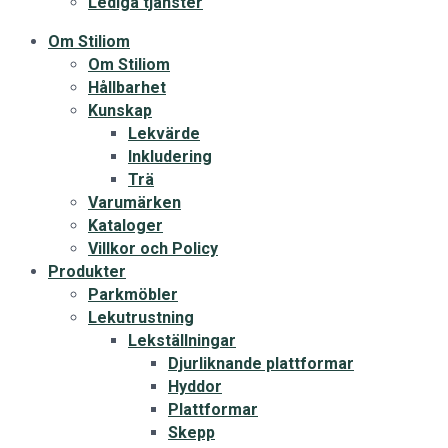
Lediga tjänster
Om Stiliom
Om Stiliom
Hållbarhet
Kunskap
Lekvärde
Inkludering
Trä
Varumärken
Kataloger
Villkor och Policy
Produkter
Parkmöbler
Lekutrustning
Lekställningar
Djurliknande plattformar
Hyddor
Plattformar
Skepp