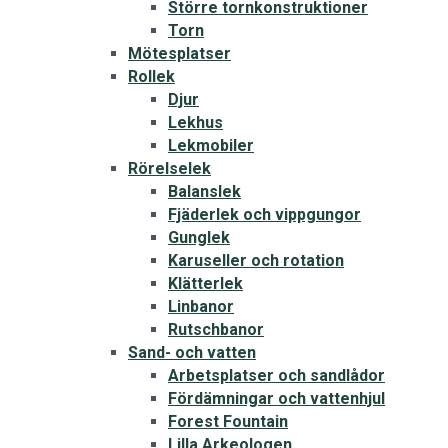
Större tornkonstruktioner
Torn
Mötesplatser
Rollek
Djur
Lekhus
Lekmobiler
Rörelselek
Balanslek
Fjäderlek och vippgungor
Gunglek
Karuseller och rotation
Klätterlek
Linbanor
Rutschbanor
Sand- och vatten
Arbetsplatser och sandlådor
Fördämningar och vattenhjul
Forest Fountain
Lilla Arkeologen