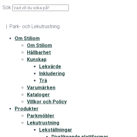
Sök
| Park- och Lekutrustning
Om Stiliom
Om Stiliom
Hållbarhet
Kunskap
Lekvärde
Inkludering
Trä
Varumärken
Kataloger
Villkor och Policy
Produkter
Parkmöbler
Lekutrustning
Lekställningar
Djurliknande plattformar