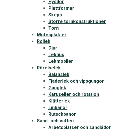
Hyddor
Plattformar
Skepp
Större tornkonstruktioner
Torn
Mötesplatser
Rollek
Djur
Lekhus
Lekmobiler
Rörelselek
Balanslek
Fjäderlek och vippgungor
Gunglek
Karuseller och rotation
Klätterlek
Linbanor
Rutschbanor
Sand- och vatten
Arbetsplatser och sandlådor