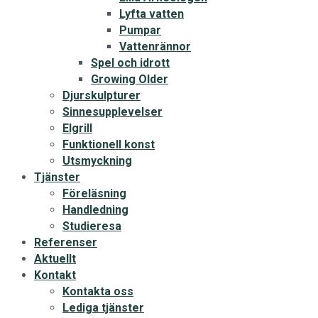
Lyfta vatten
Pumpar
Vattenrännor
Spel och idrott
Growing Older
Djurskulpturer
Sinnesupplevelser
Elgrill
Funktionell konst
Utsmyckning
Tjänster
Föreläsning
Handledning
Studieresa
Referenser
Aktuellt
Kontakt
Kontakta oss
Lediga tjänster