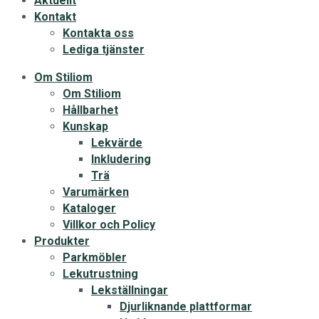
Aktuellt
Kontakt
Kontakta oss
Lediga tjänster
Om Stiliom
Om Stiliom
Hållbarhet
Kunskap
Lekvärde
Inkludering
Trä
Varumärken
Kataloger
Villkor och Policy
Produkter
Parkmöbler
Lekutrustning
Lekställningar
Djurliknande plattformar