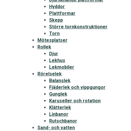
Hyddor
Plattformar
Skepp
Större tornkonstruktioner
Torn
Mötesplatser
Rollek
Djur
Lekhus
Lekmobiler
Rörelselek
Balanslek
Fjäderlek och vippgungor
Gunglek
Karuseller och rotation
Klätterlek
Linbanor
Rutschbanor
Sand- och vatten