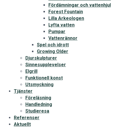
Fördämningar och vattenhjul
Forest Fountain
Lilla Arkeologen
Lyfta vatten
Pumpar
Vattenrännor
Spel och idrott
Growing Older
Djurskulpturer
Sinnesupplevelser
Elgrill
Funktionell konst
Utsmyckning
Tjänster
Föreläsning
Handledning
Studieresa
Referenser
Aktuellt