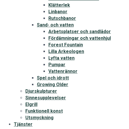
Klätterlek
Linbanor
Rutschbanor
Sand- och vatten
Arbetsplatser och sandlådor
Fördämningar och vattenhjul
Forest Fountain
Lilla Arkeologen
Lyfta vatten
Pumpar
Vattenrännor
Spel och idrott
Growing Older
Djurskulpturer
Sinnesupplevelser
Elgrill
Funktionell konst
Utsmyckning
Tjänster