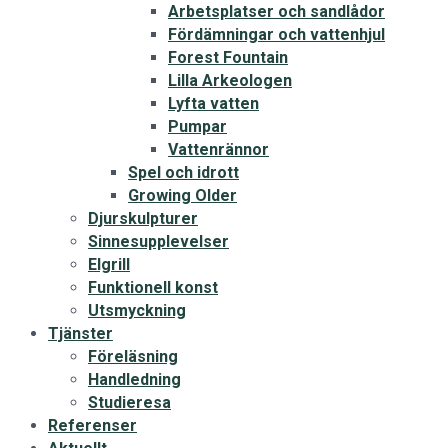
Arbetsplatser och sandlådor
Fördämningar och vattenhjul
Forest Fountain
Lilla Arkeologen
Lyfta vatten
Pumpar
Vattenrännor
Spel och idrott
Growing Older
Djurskulpturer
Sinnesupplevelser
Elgrill
Funktionell konst
Utsmyckning
Tjänster
Föreläsning
Handledning
Studieresa
Referenser