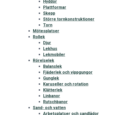
Hyddor
Plattformar
Skepp
Större tornkonstruktioner
Torn
Mötesplatser
Rollek
Djur
Lekhus
Lekmobiler
Rörelselek
Balanslek
Fjäderlek och vippgungor
Gunglek
Karuseller och rotation
Klätterlek
Linbanor
Rutschbanor
Sand- och vatten
Arbetsplatser och sandlådor