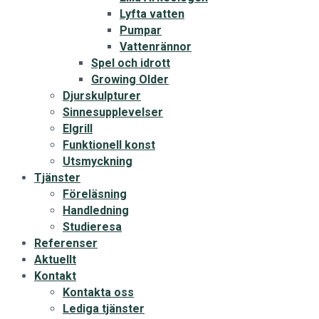
Lyfta vatten
Pumpar
Vattenrännor
Spel och idrott
Growing Older
Djurskulpturer
Sinnesupplevelser
Elgrill
Funktionell konst
Utsmyckning
Tjänster
Föreläsning
Handledning
Studieresa
Referenser
Aktuellt
Kontakt
Kontakta oss
Lediga tjänster