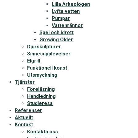
Lilla Arkeologen
Lyfta vatten
Pumpar
Vattenrännor
Spel och idrott
Growing Older
Djurskulpturer
Sinnesupplevelser
Elgrill
Funktionell konst
Utsmyckning
Tjänster
Föreläsning
Handledning
Studieresa
Referenser
Aktuellt
Kontakt
Kontakta oss