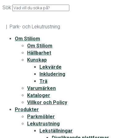
Sök
| Park- och Lekutrustning
Om Stiliom
Om Stiliom
Hållbarhet
Kunskap
Lekvärde
Inkludering
Trä
Varumärken
Kataloger
Villkor och Policy
Produkter
Parkmöbler
Lekutrustning
Lekställningar
Djurliknande plattformar