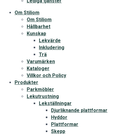
Lediga tjänster
Om Stiliom
Om Stiliom
Hållbarhet
Kunskap
Lekvärde
Inkludering
Trä
Varumärken
Kataloger
Villkor och Policy
Produkter
Parkmöbler
Lekutrustning
Lekställningar
Djurliknande plattformar
Hyddor
Plattformar
Skepp