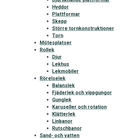
Hyddor
Plattformar
Skepp
Större tornkonstruktioner
Torn
Mötesplatser
Rollek
Djur
Lekhus
Lekmobiler
Rörelselek
Balanslek
Fjäderlek och vippgungor
Gunglek
Karuseller och rotation
Klätterlek
Linbanor
Rutschbanor
Sand- och vatten