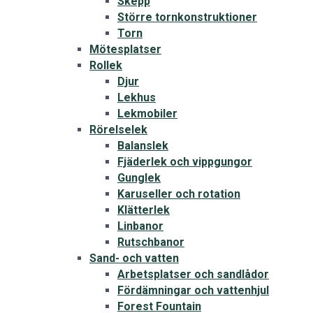
Skepp
Större tornkonstruktioner
Torn
Mötesplatser
Rollek
Djur
Lekhus
Lekmobiler
Rörelselek
Balanslek
Fjäderlek och vippgungor
Gunglek
Karuseller och rotation
Klätterlek
Linbanor
Rutschbanor
Sand- och vatten
Arbetsplatser och sandlådor
Fördämningar och vattenhjul
Forest Fountain