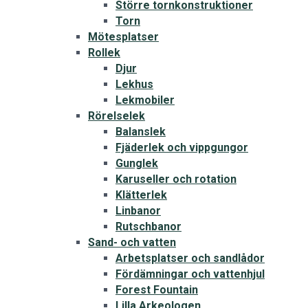
Större tornkonstruktioner
Torn
Mötesplatser
Rollek
Djur
Lekhus
Lekmobiler
Rörelselek
Balanslek
Fjäderlek och vippgungor
Gunglek
Karuseller och rotation
Klätterlek
Linbanor
Rutschbanor
Sand- och vatten
Arbetsplatser och sandlådor
Fördämningar och vattenhjul
Forest Fountain
Lilla Arkeologen