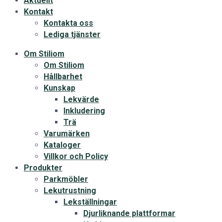
Aktuellt
Kontakt
Kontakta oss
Lediga tjänster
Om Stiliom
Om Stiliom
Hållbarhet
Kunskap
Lekvärde
Inkludering
Trä
Varumärken
Kataloger
Villkor och Policy
Produkter
Parkmöbler
Lekutrustning
Lekställningar
Djurliknande plattformar