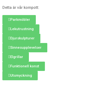
Detta är vår kompott:
Parkmöbler
Lekutrustning
Djurskulpturer
Sinnesupplevelser
Elgrillar
Funktionell konst
Utsmyckning