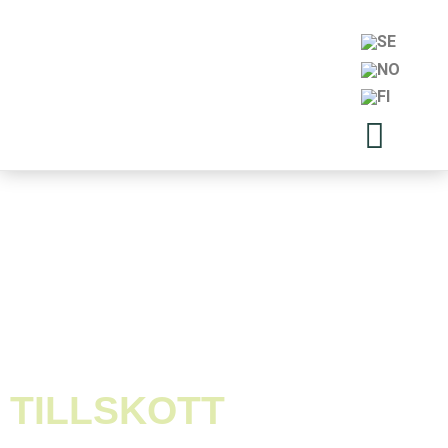
PARK- OCH LEKUTRUSTNING
Nyhet!
VÅRA SENASTE
TILLSKOTT