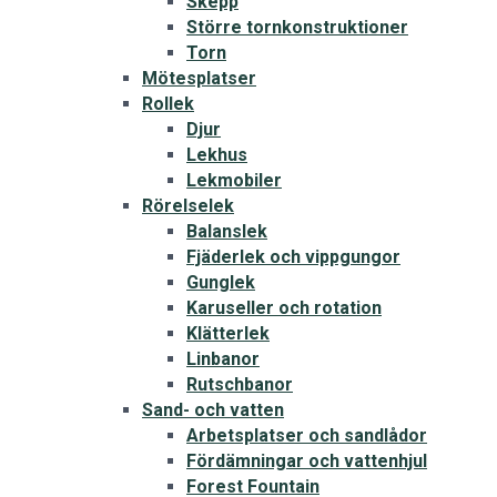
Skepp
Större tornkonstruktioner
Torn
Mötesplatser
Rollek
Djur
Lekhus
Lekmobiler
Rörelselek
Balanslek
Fjäderlek och vippgungor
Gunglek
Karuseller och rotation
Klätterlek
Linbanor
Rutschbanor
Sand- och vatten
Arbetsplatser och sandlådor
Fördämningar och vattenhjul
Forest Fountain