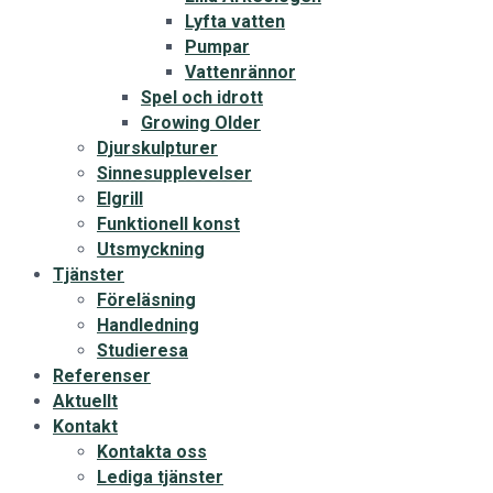
Lyfta vatten
Pumpar
Vattenrännor
Spel och idrott
Growing Older
Djurskulpturer
Sinnesupplevelser
Elgrill
Funktionell konst
Utsmyckning
Tjänster
Föreläsning
Handledning
Studieresa
Referenser
Aktuellt
Kontakt
Kontakta oss
Lediga tjänster