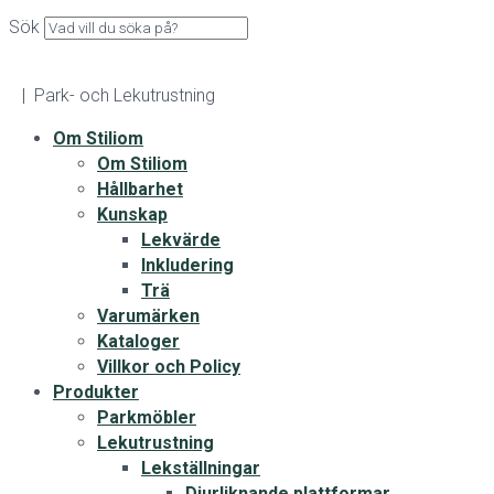
Sök
| Park- och Lekutrustning
Om Stiliom
Om Stiliom
Hållbarhet
Kunskap
Lekvärde
Inkludering
Trä
Varumärken
Kataloger
Villkor och Policy
Produkter
Parkmöbler
Lekutrustning
Lekställningar
Djurliknande plattformar