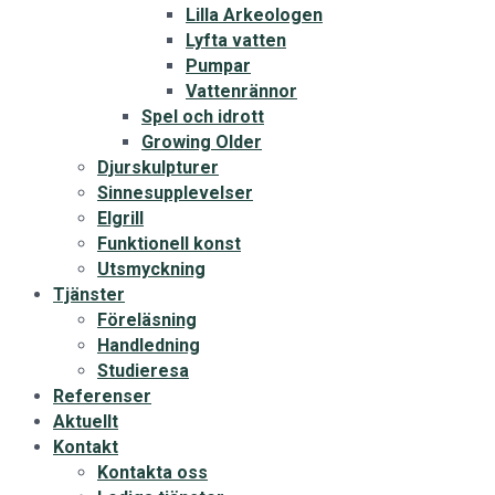
Lilla Arkeologen
Lyfta vatten
Pumpar
Vattenrännor
Spel och idrott
Growing Older
Djurskulpturer
Sinnesupplevelser
Elgrill
Funktionell konst
Utsmyckning
Tjänster
Föreläsning
Handledning
Studieresa
Referenser
Aktuellt
Kontakt
Kontakta oss