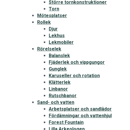
Större tornkonstruktioner
Torn
Mötesplatser
Rollek
Djur
Lekhus
Lekmobiler
Rörelselek
Balanslek
Fjäderlek och vippgungor
Gunglek
Karuseller och rotation
Klätterlek
Linbanor
Rutschbanor
Sand- och vatten
Arbetsplatser och sandlådor
Fördämningar och vattenhjul
Forest Fountain
Lilla Arkeologen