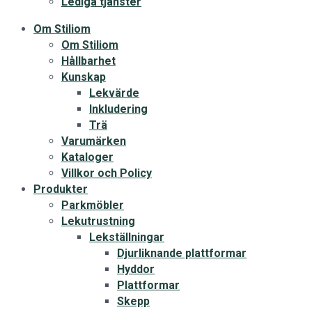
Lediga tjänster
Om Stiliom
Om Stiliom
Hållbarhet
Kunskap
Lekvärde
Inkludering
Trä
Varumärken
Kataloger
Villkor och Policy
Produkter
Parkmöbler
Lekutrustning
Lekställningar
Djurliknande plattformar
Hyddor
Plattformar
Skepp