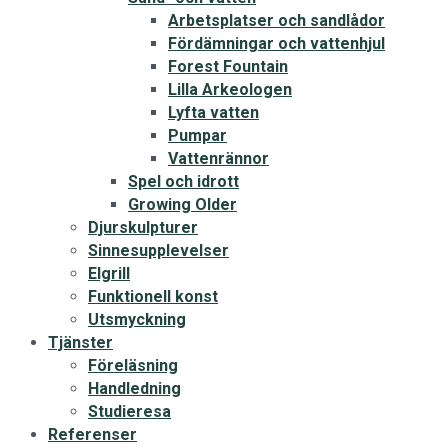
Arbetsplatser och sandlådor
Fördämningar och vattenhjul
Forest Fountain
Lilla Arkeologen
Lyfta vatten
Pumpar
Vattenrännor
Spel och idrott
Growing Older
Djurskulpturer
Sinnesupplevelser
Elgrill
Funktionell konst
Utsmyckning
Tjänster
Föreläsning
Handledning
Studieresa
Referenser