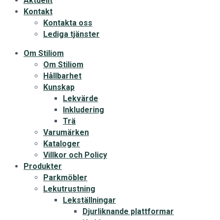
Aktuellt
Kontakt
Kontakta oss
Lediga tjänster
Om Stiliom
Om Stiliom
Hållbarhet
Kunskap
Lekvärde
Inkludering
Trä
Varumärken
Kataloger
Villkor och Policy
Produkter
Parkmöbler
Lekutrustning
Lekställningar
Djurliknande plattformar