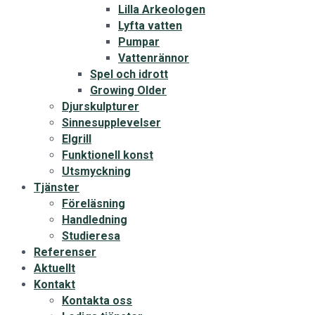
Lilla Arkeologen
Lyfta vatten
Pumpar
Vattenrännor
Spel och idrott
Growing Older
Djurskulpturer
Sinnesupplevelser
Elgrill
Funktionell konst
Utsmyckning
Tjänster
Föreläsning
Handledning
Studieresa
Referenser
Aktuellt
Kontakt
Kontakta oss