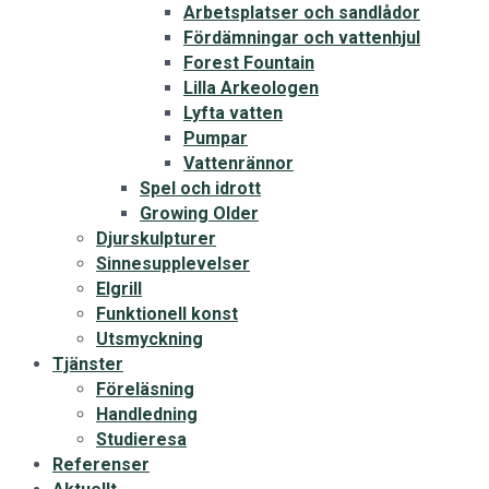
Arbetsplatser och sandlådor
Fördämningar och vattenhjul
Forest Fountain
Lilla Arkeologen
Lyfta vatten
Pumpar
Vattenrännor
Spel och idrott
Growing Older
Djurskulpturer
Sinnesupplevelser
Elgrill
Funktionell konst
Utsmyckning
Tjänster
Föreläsning
Handledning
Studieresa
Referenser