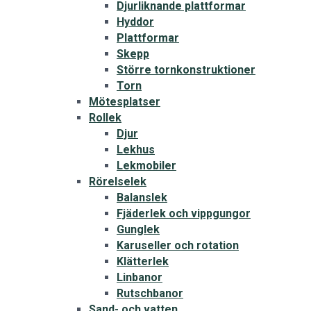
Djurliknande plattformar
Hyddor
Plattformar
Skepp
Större tornkonstruktioner
Torn
Mötesplatser
Rollek
Djur
Lekhus
Lekmobiler
Rörelselek
Balanslek
Fjäderlek och vippgungor
Gunglek
Karuseller och rotation
Klätterlek
Linbanor
Rutschbanor
Sand- och vatten