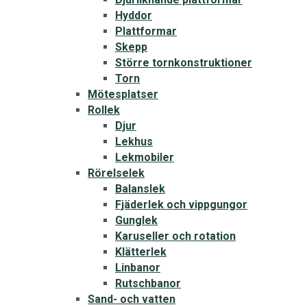
Hyddor
Plattformar
Skepp
Större tornkonstruktioner
Torn
Mötesplatser
Rollek
Djur
Lekhus
Lekmobiler
Rörelselek
Balanslek
Fjäderlek och vippgungor
Gunglek
Karuseller och rotation
Klätterlek
Linbanor
Rutschbanor
Sand- och vatten