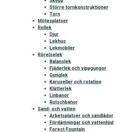
Skepp
Större tornkonstruktioner
Torn
Mötesplatser
Rollek
Djur
Lekhus
Lekmobiler
Rörelselek
Balanslek
Fjäderlek och vippgungor
Gunglek
Karuseller och rotation
Klätterlek
Linbanor
Rutschbanor
Sand- och vatten
Arbetsplatser och sandlådor
Fördämningar och vattenhjul
Forest Fountain