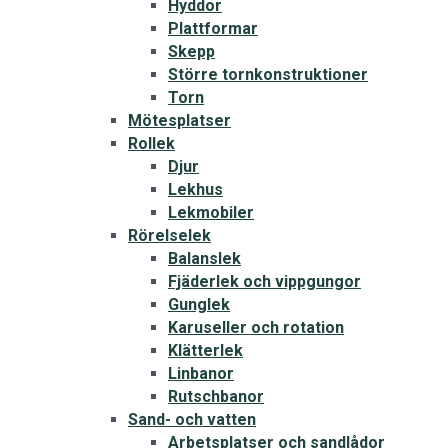
Hyddor
Plattformar
Skepp
Större tornkonstruktioner
Torn
Mötesplatser
Rollek
Djur
Lekhus
Lekmobiler
Rörelselek
Balanslek
Fjäderlek och vippgungor
Gunglek
Karuseller och rotation
Klätterlek
Linbanor
Rutschbanor
Sand- och vatten
Arbetsplatser och sandlådor