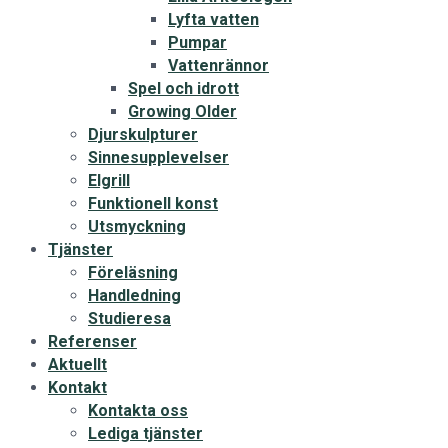
Lyfta vatten
Pumpar
Vattenrännor
Spel och idrott
Growing Older
Djurskulpturer
Sinnesupplevelser
Elgrill
Funktionell konst
Utsmyckning
Tjänster
Föreläsning
Handledning
Studieresa
Referenser
Aktuellt
Kontakt
Kontakta oss
Lediga tjänster