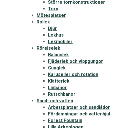
Större tornkonstruktioner
Torn
Mötesplatser
Rollek
Djur
Lekhus
Lekmobiler
Rörelselek
Balanslek
Fjäderlek och vippgungor
Gunglek
Karuseller och rotation
Klätterlek
Linbanor
Rutschbanor
Sand- och vatten
Arbetsplatser och sandlådor
Fördämningar och vattenhjul
Forest Fountain
Lilla Arkeologen