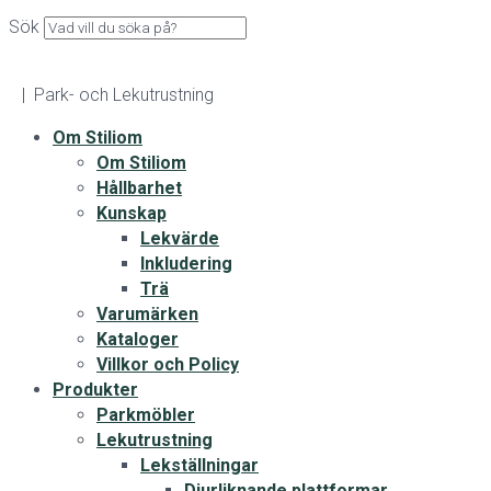
Sök
| Park- och Lekutrustning
Om Stiliom
Om Stiliom
Hållbarhet
Kunskap
Lekvärde
Inkludering
Trä
Varumärken
Kataloger
Villkor och Policy
Produkter
Parkmöbler
Lekutrustning
Lekställningar
Djurliknande plattformar