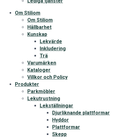
Lediga tjänster
Om Stiliom
Om Stiliom
Hållbarhet
Kunskap
Lekvärde
Inkludering
Trä
Varumärken
Kataloger
Villkor och Policy
Produkter
Parkmöbler
Lekutrustning
Lekställningar
Djurliknande plattformar
Hyddor
Plattformar
Skepp