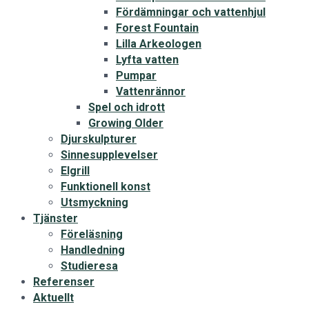
Fördämningar och vattenhjul
Forest Fountain
Lilla Arkeologen
Lyfta vatten
Pumpar
Vattenrännor
Spel och idrott
Growing Older
Djurskulpturer
Sinnesupplevelser
Elgrill
Funktionell konst
Utsmyckning
Tjänster
Föreläsning
Handledning
Studieresa
Referenser
Aktuellt