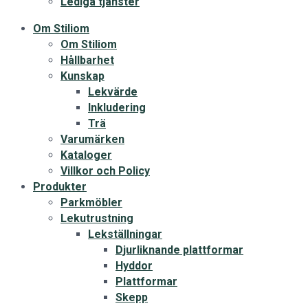
Lediga tjänster
Om Stiliom
Om Stiliom
Hållbarhet
Kunskap
Lekvärde
Inkludering
Trä
Varumärken
Kataloger
Villkor och Policy
Produkter
Parkmöbler
Lekutrustning
Lekställningar
Djurliknande plattformar
Hyddor
Plattformar
Skepp