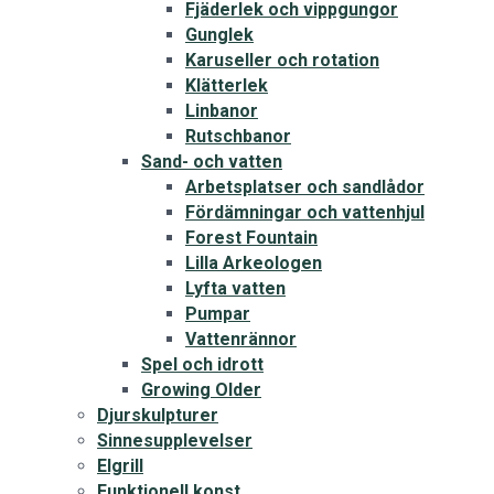
Fjäderlek och vippgungor
Gunglek
Karuseller och rotation
Klätterlek
Linbanor
Rutschbanor
Sand- och vatten
Arbetsplatser och sandlådor
Fördämningar och vattenhjul
Forest Fountain
Lilla Arkeologen
Lyfta vatten
Pumpar
Vattenrännor
Spel och idrott
Growing Older
Djurskulpturer
Sinnesupplevelser
Elgrill
Funktionell konst