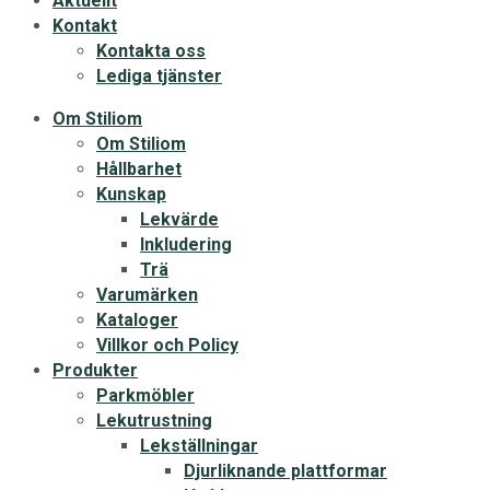
Aktuellt
Kontakt
Kontakta oss
Lediga tjänster
Om Stiliom
Om Stiliom
Hållbarhet
Kunskap
Lekvärde
Inkludering
Trä
Varumärken
Kataloger
Villkor och Policy
Produkter
Parkmöbler
Lekutrustning
Lekställningar
Djurliknande plattformar