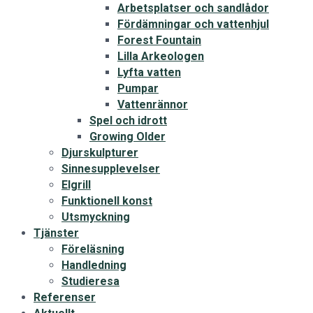
Arbetsplatser och sandlådor
Fördämningar och vattenhjul
Forest Fountain
Lilla Arkeologen
Lyfta vatten
Pumpar
Vattenrännor
Spel och idrott
Growing Older
Djurskulpturer
Sinnesupplevelser
Elgrill
Funktionell konst
Utsmyckning
Tjänster
Föreläsning
Handledning
Studieresa
Referenser