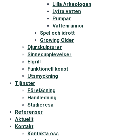
Lilla Arkeologen
Lyfta vatten
Pumpar
Vattenrännor
Spel och idrott
Growing Older
Djurskulpturer
Sinnesupplevelser
Elgrill
Funktionell konst
Utsmyckning
Tjänster
Föreläsning
Handledning
Studieresa
Referenser
Aktuellt
Kontakt
Kontakta oss