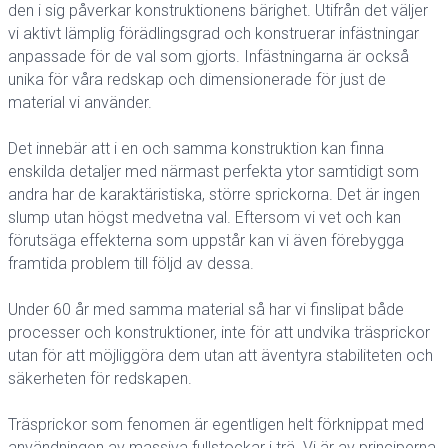
den i sig påverkar konstruktionens bärighet. Utifrån det väljer
vi aktivt lämplig förädlingsgrad och konstruerar infästningar
anpassade för de val som gjorts. Infästningarna är också
unika för våra redskap och dimensionerade för just de
material vi använder.
Det innebär att i en och samma konstruktion kan finna
enskilda detaljer med närmast perfekta ytor samtidigt som
andra har de karaktäristiska, större sprickorna. Det är ingen
slump utan högst medvetna val. Eftersom vi vet och kan
förutsäga effekterna som uppstår kan vi även förebygga
framtida problem till följd av dessa.
Under 60 år med samma material så har vi finslipat både
processer och konstruktioner, inte för att undvika träsprickor
utan för att möjliggöra dem utan att äventyra stabiliteten och
säkerheten för redskapen.
Träsprickor som fenomen är egentligen helt förknippat med
användningen av massiva fullstockar i trä. Vi är av principerna