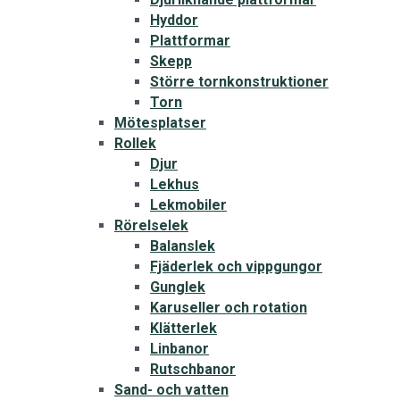
Hyddor
Plattformar
Skepp
Större tornkonstruktioner
Torn
Mötesplatser
Rollek
Djur
Lekhus
Lekmobiler
Rörelselek
Balanslek
Fjäderlek och vippgungor
Gunglek
Karuseller och rotation
Klätterlek
Linbanor
Rutschbanor
Sand- och vatten