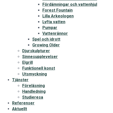
Fördämningar och vattenhjul
Forest Fountain
Lilla Arkeologen
Lyfta vatten
Pumpar
Vattenrännor
Spel och idrott
Growing Older
Djurskulpturer
Sinnesupplevelser
Elgrill
Funktionell konst
Utsmyckning
Tjänster
Föreläsning
Handledning
Studieresa
Referenser
Aktuellt