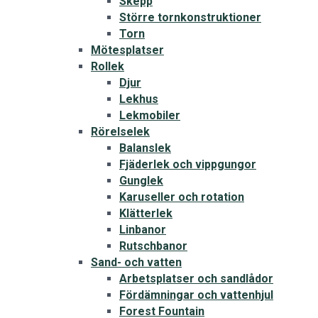
Skepp
Större tornkonstruktioner
Torn
Mötesplatser
Rollek
Djur
Lekhus
Lekmobiler
Rörelselek
Balanslek
Fjäderlek och vippgungor
Gunglek
Karuseller och rotation
Klätterlek
Linbanor
Rutschbanor
Sand- och vatten
Arbetsplatser och sandlådor
Fördämningar och vattenhjul
Forest Fountain