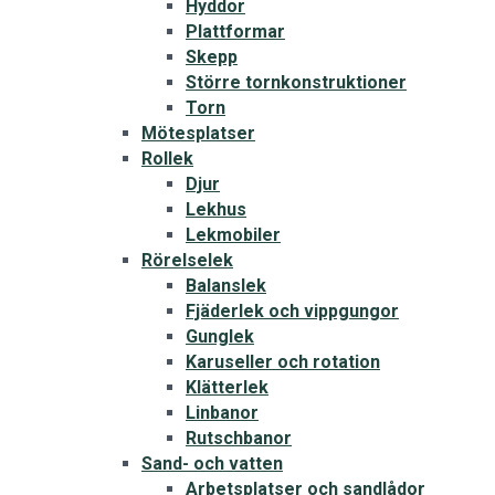
Hyddor
Plattformar
Skepp
Större tornkonstruktioner
Torn
Mötesplatser
Rollek
Djur
Lekhus
Lekmobiler
Rörelselek
Balanslek
Fjäderlek och vippgungor
Gunglek
Karuseller och rotation
Klätterlek
Linbanor
Rutschbanor
Sand- och vatten
Arbetsplatser och sandlådor