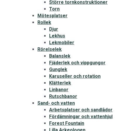
Större tornkonstruktioner
Torn
Mötesplatser
Rollek
Djur
Lekhus
Lekmobiler
Rörelselek
Balanslek
Fjäderlek och vippgungor
Gunglek
Karuseller och rotation
Klätterlek
Linbanor
Rutschbanor
Sand- och vatten
Arbetsplatser och sandlådor
Fördämningar och vattenhjul
Forest Fountain
Lilla Arkeologen