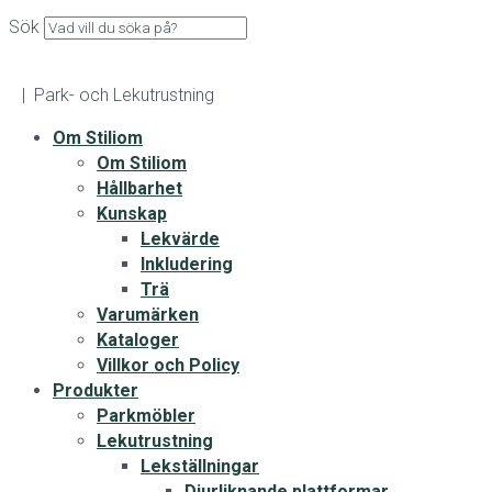
Sök
| Park- och Lekutrustning
Om Stiliom
Om Stiliom
Hållbarhet
Kunskap
Lekvärde
Inkludering
Trä
Varumärken
Kataloger
Villkor och Policy
Produkter
Parkmöbler
Lekutrustning
Lekställningar
Djurliknande plattformar