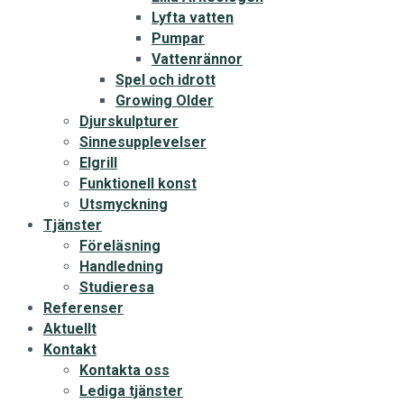
Lyfta vatten
Pumpar
Vattenrännor
Spel och idrott
Growing Older
Djurskulpturer
Sinnesupplevelser
Elgrill
Funktionell konst
Utsmyckning
Tjänster
Föreläsning
Handledning
Studieresa
Referenser
Aktuellt
Kontakt
Kontakta oss
Lediga tjänster