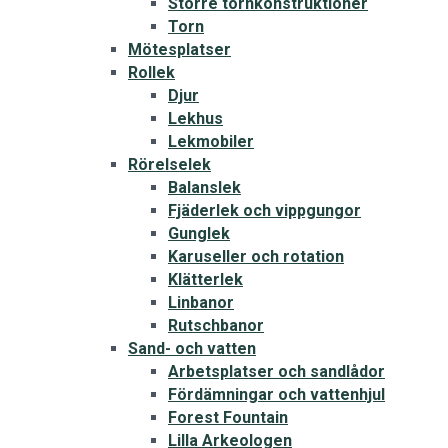
Större tornkonstruktioner
Torn
Mötesplatser
Rollek
Djur
Lekhus
Lekmobiler
Rörelselek
Balanslek
Fjäderlek och vippgungor
Gunglek
Karuseller och rotation
Klätterlek
Linbanor
Rutschbanor
Sand- och vatten
Arbetsplatser och sandlådor
Fördämningar och vattenhjul
Forest Fountain
Lilla Arkeologen