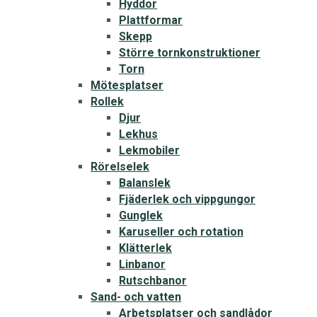
Hyddor
Plattformar
Skepp
Större tornkonstruktioner
Torn
Mötesplatser
Rollek
Djur
Lekhus
Lekmobiler
Rörelselek
Balanslek
Fjäderlek och vippgungor
Gunglek
Karuseller och rotation
Klätterlek
Linbanor
Rutschbanor
Sand- och vatten
Arbetsplatser och sandlådor