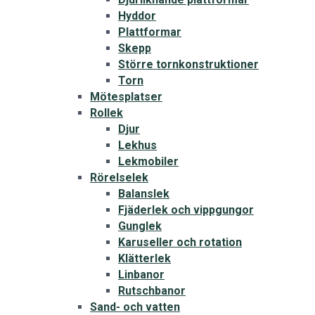
Hyddor
Plattformar
Skepp
Större tornkonstruktioner
Torn
Mötesplatser
Rollek
Djur
Lekhus
Lekmobiler
Rörelselek
Balanslek
Fjäderlek och vippgungor
Gunglek
Karuseller och rotation
Klätterlek
Linbanor
Rutschbanor
Sand- och vatten