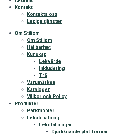
Aktuellt
Kontakt
Kontakta oss
Lediga tjänster
Om Stiliom
Om Stiliom
Hållbarhet
Kunskap
Lekvärde
Inkludering
Trä
Varumärken
Kataloger
Villkor och Policy
Produkter
Parkmöbler
Lekutrustning
Lekställningar
Djurliknande plattformar