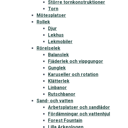
Större tornkonstruktioner
Torn
Mötesplatser
Rollek
Djur
Lekhus
Lekmobiler
Rörelselek
Balanslek
Fjäderlek och vippgungor
Gunglek
Karuseller och rotation
Klätterlek
Linbanor
Rutschbanor
Sand- och vatten
Arbetsplatser och sandlådor
Fördämningar och vattenhjul
Forest Fountain
Lilla Arkeologen