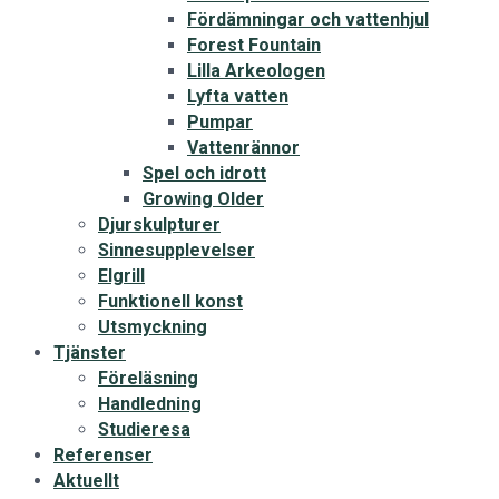
Fördämningar och vattenhjul
Forest Fountain
Lilla Arkeologen
Lyfta vatten
Pumpar
Vattenrännor
Spel och idrott
Growing Older
Djurskulpturer
Sinnesupplevelser
Elgrill
Funktionell konst
Utsmyckning
Tjänster
Föreläsning
Handledning
Studieresa
Referenser
Aktuellt