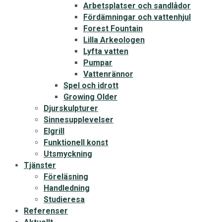
Arbetsplatser och sandlådor
Fördämningar och vattenhjul
Forest Fountain
Lilla Arkeologen
Lyfta vatten
Pumpar
Vattenrännor
Spel och idrott
Growing Older
Djurskulpturer
Sinnesupplevelser
Elgrill
Funktionell konst
Utsmyckning
Tjänster
Föreläsning
Handledning
Studieresa
Referenser