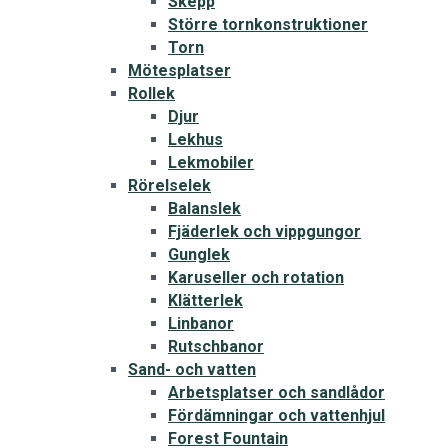
Skepp
Större tornkonstruktioner
Torn
Mötesplatser
Rollek
Djur
Lekhus
Lekmobiler
Rörelselek
Balanslek
Fjäderlek och vippgungor
Gunglek
Karuseller och rotation
Klätterlek
Linbanor
Rutschbanor
Sand- och vatten
Arbetsplatser och sandlådor
Fördämningar och vattenhjul
Forest Fountain