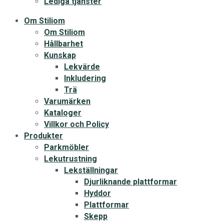
Lediga tjänster
Om Stiliom
Om Stiliom
Hållbarhet
Kunskap
Lekvärde
Inkludering
Trä
Varumärken
Kataloger
Villkor och Policy
Produkter
Parkmöbler
Lekutrustning
Lekställningar
Djurliknande plattformar
Hyddor
Plattformar
Skepp