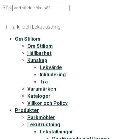
Sök
| Park- och Lekutrustning
Om Stiliom
Om Stiliom
Hållbarhet
Kunskap
Lekvärde
Inkludering
Trä
Varumärken
Kataloger
Villkor och Policy
Produkter
Parkmöbler
Lekutrustning
Lekställningar
Djurliknande plattformar