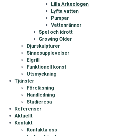
Lilla Arkeologen
Lyfta vatten
Pumpar
Vattenrännor
Spel och idrott
Growing Older
Djurskulpturer
Sinnesupplevelser
Elgrill
Funktionell konst
Utsmyckning
Tjänster
Föreläsning
Handledning
Studieresa
Referenser
Aktuellt
Kontakt
Kontakta oss