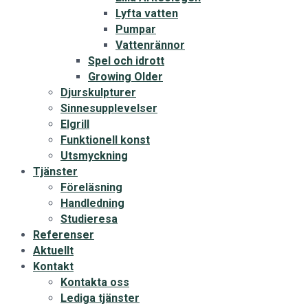
Lyfta vatten
Pumpar
Vattenrännor
Spel och idrott
Growing Older
Djurskulpturer
Sinnesupplevelser
Elgrill
Funktionell konst
Utsmyckning
Tjänster
Föreläsning
Handledning
Studieresa
Referenser
Aktuellt
Kontakt
Kontakta oss
Lediga tjänster