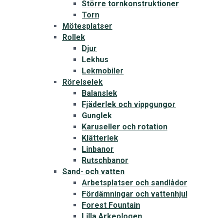
Större tornkonstruktioner
Torn
Mötesplatser
Rollek
Djur
Lekhus
Lekmobiler
Rörelselek
Balanslek
Fjäderlek och vippgungor
Gunglek
Karuseller och rotation
Klätterlek
Linbanor
Rutschbanor
Sand- och vatten
Arbetsplatser och sandlådor
Fördämningar och vattenhjul
Forest Fountain
Lilla Arkeologen