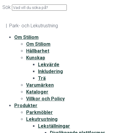
Sök
| Park- och Lekutrustning
Om Stiliom
Om Stiliom
Hållbarhet
Kunskap
Lekvärde
Inkludering
Trä
Varumärken
Kataloger
Villkor och Policy
Produkter
Parkmöbler
Lekutrustning
Lekställningar
Djurliknande plattformar