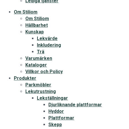
Lediga tjänster
Om Stiliom
Om Stiliom
Hållbarhet
Kunskap
Lekvärde
Inkludering
Trä
Varumärken
Kataloger
Villkor och Policy
Produkter
Parkmöbler
Lekutrustning
Lekställningar
Djurliknande plattformar
Hyddor
Plattformar
Skepp