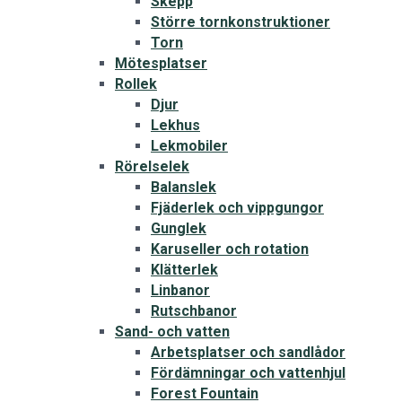
Skepp
Större tornkonstruktioner
Torn
Mötesplatser
Rollek
Djur
Lekhus
Lekmobiler
Rörelselek
Balanslek
Fjäderlek och vippgungor
Gunglek
Karuseller och rotation
Klätterlek
Linbanor
Rutschbanor
Sand- och vatten
Arbetsplatser och sandlådor
Fördämningar och vattenhjul
Forest Fountain