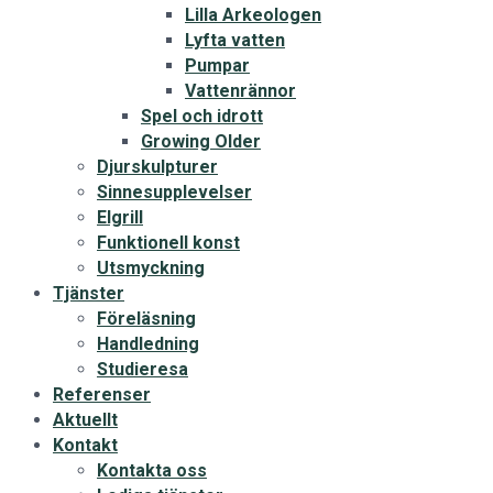
Lilla Arkeologen
Lyfta vatten
Pumpar
Vattenrännor
Spel och idrott
Growing Older
Djurskulpturer
Sinnesupplevelser
Elgrill
Funktionell konst
Utsmyckning
Tjänster
Föreläsning
Handledning
Studieresa
Referenser
Aktuellt
Kontakt
Kontakta oss