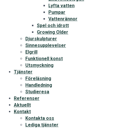
Lyfta vatten
Pumpar
Vattenrännor
Spel och idrott
Growing Older
Djurskulpturer
Sinnesupplevelser
Elgrill
Funktionell konst
Utsmyckning
Tjänster
Föreläsning
Handledning
Studieresa
Referenser
Aktuellt
Kontakt
Kontakta oss
Lediga tjänster