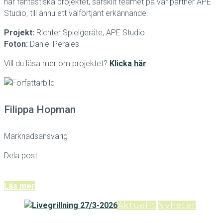
här fantastiska projektet, särskilt teamet på vår partner APE
Studio, till ännu ett välförtjänt erkännande.
Projekt:
Richter Spielgeräte, APE Studio
Foton:
Daniel Perales
Vill du läsa mer om projektet?
Klicka här
Filippa Hopman
Marknadsansvarig
Dela post
Läs mer
Aktuellt
Nyheter