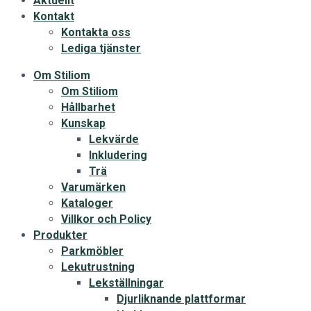
Aktuellt
Kontakt
Kontakta oss
Lediga tjänster
Om Stiliom
Om Stiliom
Hållbarhet
Kunskap
Lekvärde
Inkludering
Trä
Varumärken
Kataloger
Villkor och Policy
Produkter
Parkmöbler
Lekutrustning
Lekställningar
Djurliknande plattformar