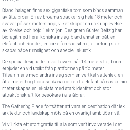
Bland inslagen finns sex gigantiska torn som binds samman
av åtta broar. En av broarna sträcker sig hela 18 meter och
svävar på sex meters höjd, vilket skapar en unik upplevelse
av rörelse och höjd i lekmiljön. Designern Günter Beltzig har
bidragit med flera ikoniska inslag, bland annat en båt, en
elefant och Rondell, en cirkelformad sittmiljö i betong som
skapar både rumslighet och speciell akustik.
De specialdesignade Tulsa Towers når 14 meters höjd och
erbjuder en vid utsikt från plattformen på tio meter.
Tillsammans med andra inslag som en vertikal vattenlek, en
åtta meter hög tubrutschkana och en träelefant på nästan nio
meter skapas en lekplats med stark identitet och stor
attraktionskraft för besökare i alla åldrar.
The Gathering Place fortsätter att vara en destination där lek,
arkitektur och landskap möts på en ovanligt ambitiös nivå.
Vi vill rikta ett stort grattis till alla som varit involverade i det