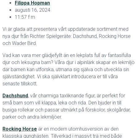
Filippa Hopman
augusti 16, 2024
11:57 f m
Vi är glada att presentera vårt uppdaterade sortiment med
nya djur från Richter Spielgeräte: Dachshund, Rocking Horse
och Wader Bird.
Vad kan vara mer glädjefyllt än en lekplats full av fantasifulla
djur och leksugna barn? Våra djur i alpinlärk skapar en lekmiljö
där barnen kan utforska, utmana sig själva och utveckla sin
självständighet. Vi ska självklart introducera er till våra
senaste tillskott.
Dachshund
, vår charmiga taxliknande figur, är perfekt för
små barn som vill klappa, leka och rida. Den bjuder in till
busiga rollekar och passar utmärkt på förskolor, skolgårdar,
parker och andra lekmiljöer.
Rocking Horse
är en modern utomhusversion av den
klassiska gunghästen. Tillverkad i massivt trä med både