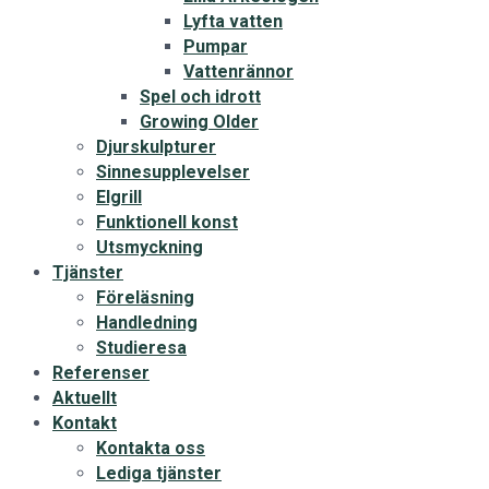
Lyfta vatten
Pumpar
Vattenrännor
Spel och idrott
Growing Older
Djurskulpturer
Sinnesupplevelser
Elgrill
Funktionell konst
Utsmyckning
Tjänster
Föreläsning
Handledning
Studieresa
Referenser
Aktuellt
Kontakt
Kontakta oss
Lediga tjänster