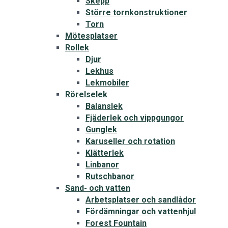
Skepp
Större tornkonstruktioner
Torn
Mötesplatser
Rollek
Djur
Lekhus
Lekmobiler
Rörelselek
Balanslek
Fjäderlek och vippgungor
Gunglek
Karuseller och rotation
Klätterlek
Linbanor
Rutschbanor
Sand- och vatten
Arbetsplatser och sandlådor
Fördämningar och vattenhjul
Forest Fountain