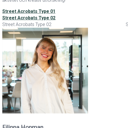
aktivitet och kreativ utforskning!
Street Acrobats Type 01
Street Acrobats Type 02
Street Acrobats Type 02
S
Filippa Hopman