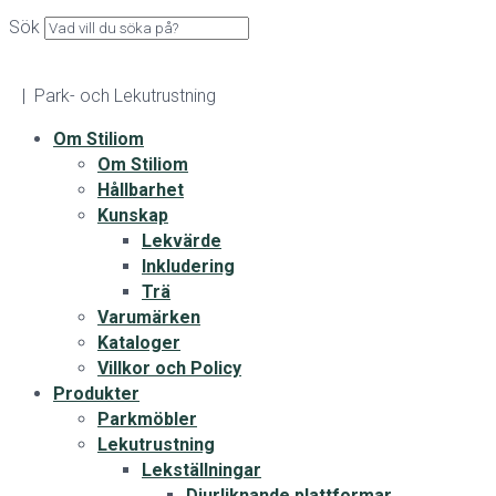
Sök
| Park- och Lekutrustning
Om Stiliom
Om Stiliom
Hållbarhet
Kunskap
Lekvärde
Inkludering
Trä
Varumärken
Kataloger
Villkor och Policy
Produkter
Parkmöbler
Lekutrustning
Lekställningar
Djurliknande plattformar