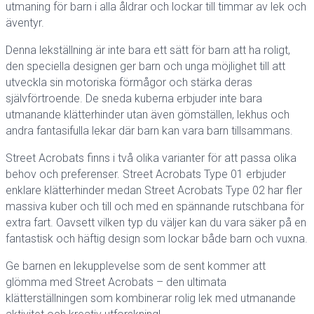
utmaning för barn i alla åldrar och lockar till timmar av lek och
äventyr.
Denna lekställning är inte bara ett sätt för barn att ha roligt,
den speciella designen ger barn och unga möjlighet till att
utveckla sin motoriska förmågor och stärka deras
självförtroende. De sneda kuberna erbjuder inte bara
utmanande klätterhinder utan även gömställen, lekhus och
andra fantasifulla lekar där barn kan vara barn tillsammans.
Street Acrobats finns i två olika varianter för att passa olika
behov och preferenser. Street Acrobats Type 01 erbjuder
enklare klätterhinder medan Street Acrobats Type 02 har fler
massiva kuber och till och med en spännande rutschbana för
extra fart. Oavsett vilken typ du väljer kan du vara säker på en
fantastisk och häftig design som lockar både barn och vuxna.
Ge barnen en lekupplevelse som de sent kommer att
glömma med Street Acrobats – den ultimata
klätterställningen som kombinerar rolig lek med utmanande