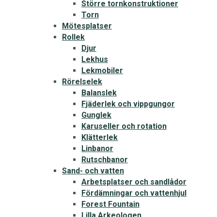
Större tornkonstruktioner
Torn
Mötesplatser
Rollek
Djur
Lekhus
Lekmobiler
Rörelselek
Balanslek
Fjäderlek och vippgungor
Gunglek
Karuseller och rotation
Klätterlek
Linbanor
Rutschbanor
Sand- och vatten
Arbetsplatser och sandlådor
Fördämningar och vattenhjul
Forest Fountain
Lilla Arkeologen