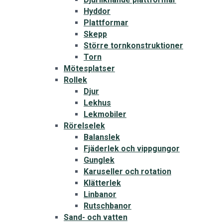
Hyddor
Plattformar
Skepp
Större tornkonstruktioner
Torn
Mötesplatser
Rollek
Djur
Lekhus
Lekmobiler
Rörelselek
Balanslek
Fjäderlek och vippgungor
Gunglek
Karuseller och rotation
Klätterlek
Linbanor
Rutschbanor
Sand- och vatten