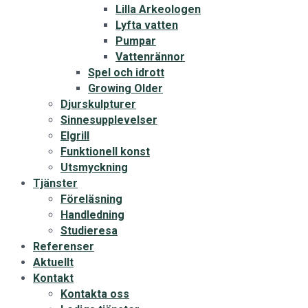
Lilla Arkeologen
Lyfta vatten
Pumpar
Vattenrännor
Spel och idrott
Growing Older
Djurskulpturer
Sinnesupplevelser
Elgrill
Funktionell konst
Utsmyckning
Tjänster
Föreläsning
Handledning
Studieresa
Referenser
Aktuellt
Kontakt
Kontakta oss