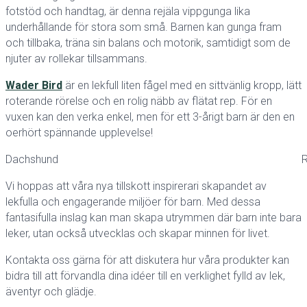
fotstöd och handtag, är denna rejäla vippgunga lika
underhållande för stora som små. Barnen kan gunga fram
och tillbaka, träna sin balans och motorik, samtidigt som de
njuter av rollekar tillsammans.
Wader Bird
är en lekfull liten fågel med en sittvänlig kropp, lätt
roterande rörelse och en rolig näbb av flätat rep. För en
vuxen kan den verka enkel, men för ett 3-årigt barn är den en
oerhört spännande upplevelse!
Dachshund
R
Vi hoppas att våra nya tillskott inspirerari skapandet av
lekfulla och engagerande miljöer för barn. Med dessa
fantasifulla inslag kan man skapa utrymmen där barn inte bara
leker, utan också utvecklas och skapar minnen för livet.
Kontakta oss gärna för att diskutera hur våra produkter kan
bidra till att förvandla dina idéer till en verklighet fylld av lek,
äventyr och glädje.