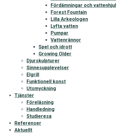
Fördämningar och vattenhjul
Forest Fountain
Lilla Arkeologen
Lyfta vatten
Pumpar
Vattenrännor
Spel och idrott
Growing Older
Djurskulpturer
Sinnesupplevelser
Elgrill
Funktionell konst
Utsmyckning
Tjänster
Föreläsning
Handledning
Studieresa
Referenser
Aktuellt