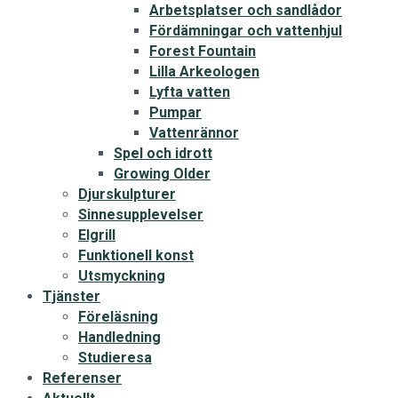
Arbetsplatser och sandlådor
Fördämningar och vattenhjul
Forest Fountain
Lilla Arkeologen
Lyfta vatten
Pumpar
Vattenrännor
Spel och idrott
Growing Older
Djurskulpturer
Sinnesupplevelser
Elgrill
Funktionell konst
Utsmyckning
Tjänster
Föreläsning
Handledning
Studieresa
Referenser