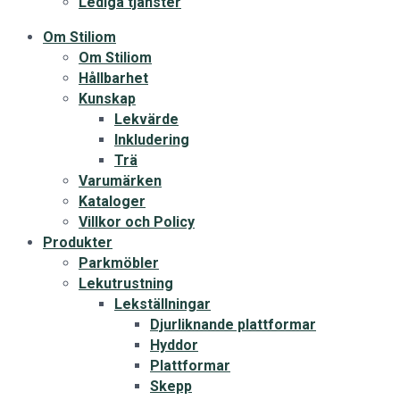
Lediga tjänster
Om Stiliom
Om Stiliom
Hållbarhet
Kunskap
Lekvärde
Inkludering
Trä
Varumärken
Kataloger
Villkor och Policy
Produkter
Parkmöbler
Lekutrustning
Lekställningar
Djurliknande plattformar
Hyddor
Plattformar
Skepp