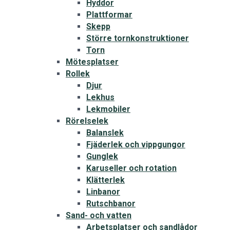
Hyddor
Plattformar
Skepp
Större tornkonstruktioner
Torn
Mötesplatser
Rollek
Djur
Lekhus
Lekmobiler
Rörelselek
Balanslek
Fjäderlek och vippgungor
Gunglek
Karuseller och rotation
Klätterlek
Linbanor
Rutschbanor
Sand- och vatten
Arbetsplatser och sandlådor