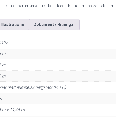
ning som är sammansatt i olika utförande med massiva träkuber
.
Illustrationer
Dokument / Ritningar
6102
5 m
5 m
0 m
handlad europeisk bergslärk (PEFC)
 m
5 m x 11,45 m