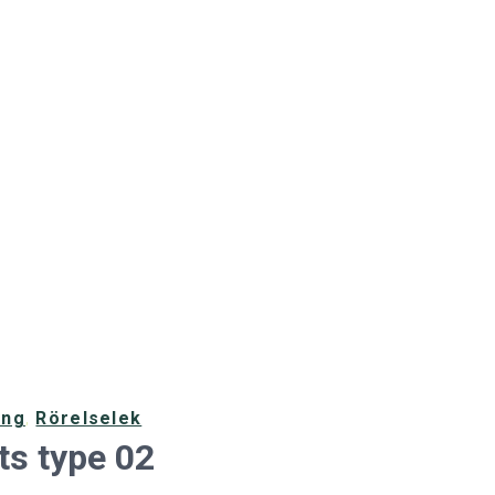
ing
,
Rörelselek
ts type 02