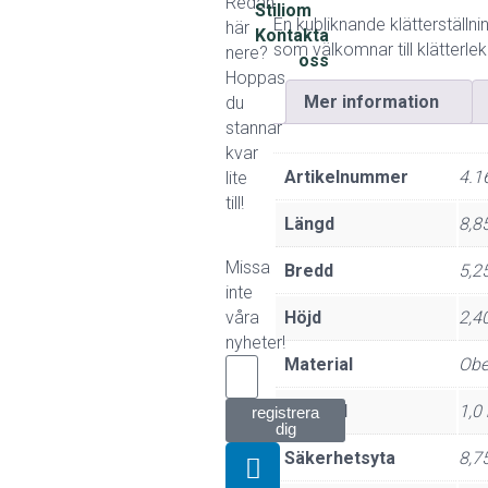
Redan
Stiliom
En kubliknande klätterställ
här
Kontakta
som välkomnar till klätterlek
nere?
oss
Hoppas
Mer information
du
stannar
kvar
Artikelnummer
4.1
lite
till!
Längd
8,8
Missa
Bredd
5,2
inte
våra
Höjd
2,4
nyheter!
Material
Obe
Fallhöjd
1,0
registrera
dig
Säkerhetsyta
8,7