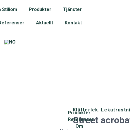
 Stiliom
Produkter
Tjänster
Referenser
Aktuellt
Kontakt
Klätterlek
,
Lekutrustn
Produkter
Street acroba
Referenser
Om