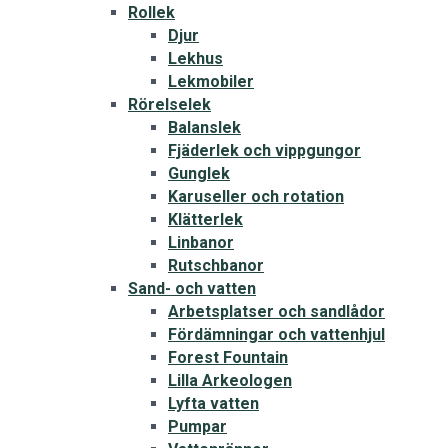
Rollek
Djur
Lekhus
Lekmobiler
Rörelselek
Balanslek
Fjäderlek och vippgungor
Gunglek
Karuseller och rotation
Klätterlek
Linbanor
Rutschbanor
Sand- och vatten
Arbetsplatser och sandlådor
Fördämningar och vattenhjul
Forest Fountain
Lilla Arkeologen
Lyfta vatten
Pumpar