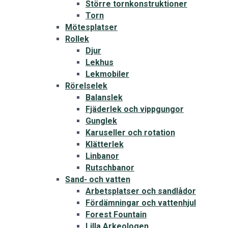
Större tornkonstruktioner
Torn
Mötesplatser
Rollek
Djur
Lekhus
Lekmobiler
Rörelselek
Balanslek
Fjäderlek och vippgungor
Gunglek
Karuseller och rotation
Klätterlek
Linbanor
Rutschbanor
Sand- och vatten
Arbetsplatser och sandlådor
Fördämningar och vattenhjul
Forest Fountain
Lilla Arkeologen