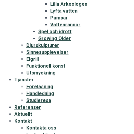
Lilla Arkeologen
Lyfta vatten
Pumpar
Vattenrännor
Spel och idrott
Growing Older
Djurskulpturer
Sinnesupplevelser
Elgrill
Funktionell konst
Utsmyckning
Tjänster
Föreläsning
Handledning
Studieresa
Referenser
Aktuellt
Kontakt
Kontakta oss