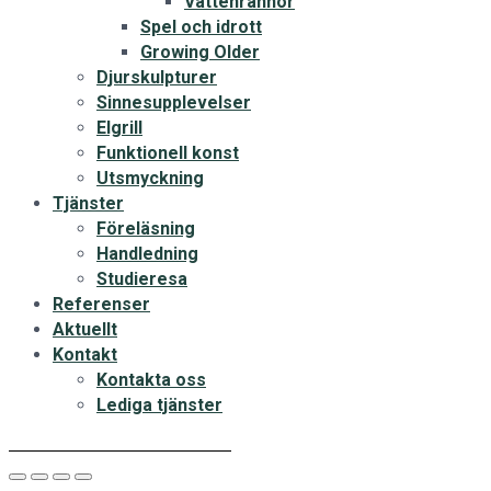
Vattenrännor
Spel och idrott
Growing Older
Djurskulpturer
Sinnesupplevelser
Elgrill
Funktionell konst
Utsmyckning
Tjänster
Föreläsning
Handledning
Studieresa
Referenser
Aktuellt
Kontakt
Kontakta oss
Lediga tjänster