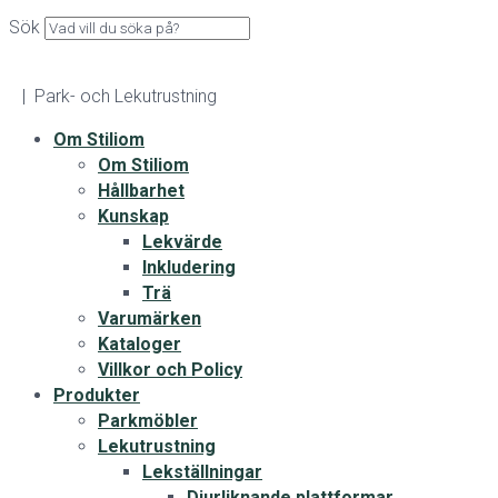
Sök
| Park- och Lekutrustning
Om Stiliom
Om Stiliom
Hållbarhet
Kunskap
Lekvärde
Inkludering
Trä
Varumärken
Kataloger
Villkor och Policy
Produkter
Parkmöbler
Lekutrustning
Lekställningar
Djurliknande plattformar