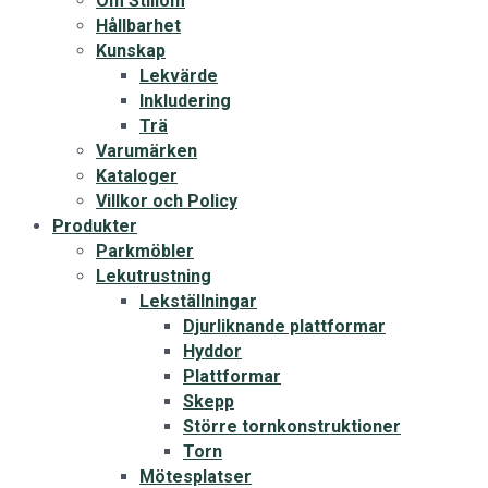
Om Stiliom
Hållbarhet
Kunskap
Lekvärde
Inkludering
Trä
Varumärken
Kataloger
Villkor och Policy
Produkter
Parkmöbler
Lekutrustning
Lekställningar
Djurliknande plattformar
Hyddor
Plattformar
Skepp
Större tornkonstruktioner
Torn
Mötesplatser