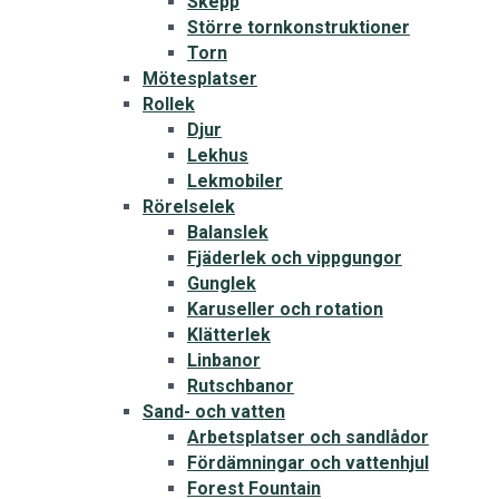
Skepp
Större tornkonstruktioner
Torn
Mötesplatser
Rollek
Djur
Lekhus
Lekmobiler
Rörelselek
Balanslek
Fjäderlek och vippgungor
Gunglek
Karuseller och rotation
Klätterlek
Linbanor
Rutschbanor
Sand- och vatten
Arbetsplatser och sandlådor
Fördämningar och vattenhjul
Forest Fountain