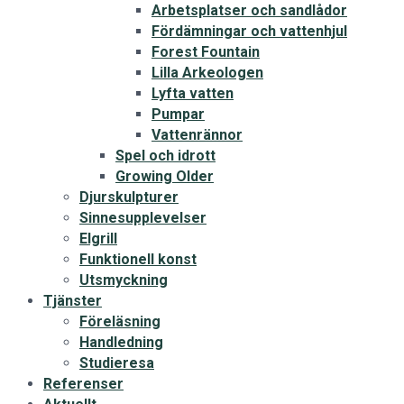
Arbetsplatser och sandlådor
Fördämningar och vattenhjul
Forest Fountain
Lilla Arkeologen
Lyfta vatten
Pumpar
Vattenrännor
Spel och idrott
Growing Older
Djurskulpturer
Sinnesupplevelser
Elgrill
Funktionell konst
Utsmyckning
Tjänster
Föreläsning
Handledning
Studieresa
Referenser