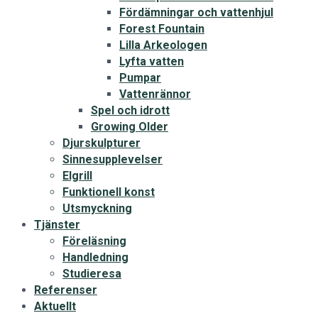
Fördämningar och vattenhjul
Forest Fountain
Lilla Arkeologen
Lyfta vatten
Pumpar
Vattenrännor
Spel och idrott
Growing Older
Djurskulpturer
Sinnesupplevelser
Elgrill
Funktionell konst
Utsmyckning
Tjänster
Föreläsning
Handledning
Studieresa
Referenser
Aktuellt