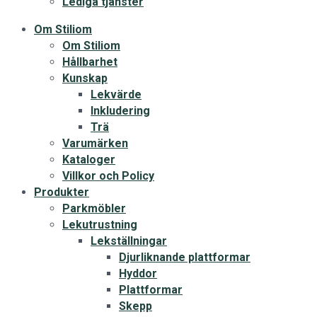
Lediga tjänster
Om Stiliom
Om Stiliom
Hållbarhet
Kunskap
Lekvärde
Inkludering
Trä
Varumärken
Kataloger
Villkor och Policy
Produkter
Parkmöbler
Lekutrustning
Lekställningar
Djurliknande plattformar
Hyddor
Plattformar
Skepp