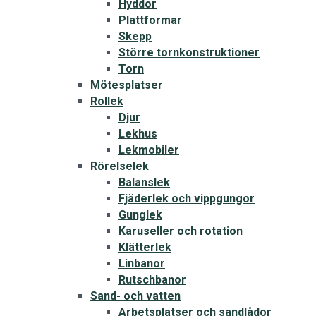
Hyddor
Plattformar
Skepp
Större tornkonstruktioner
Torn
Mötesplatser
Rollek
Djur
Lekhus
Lekmobiler
Rörelselek
Balanslek
Fjäderlek och vippgungor
Gunglek
Karuseller och rotation
Klätterlek
Linbanor
Rutschbanor
Sand- och vatten
Arbetsplatser och sandlådor