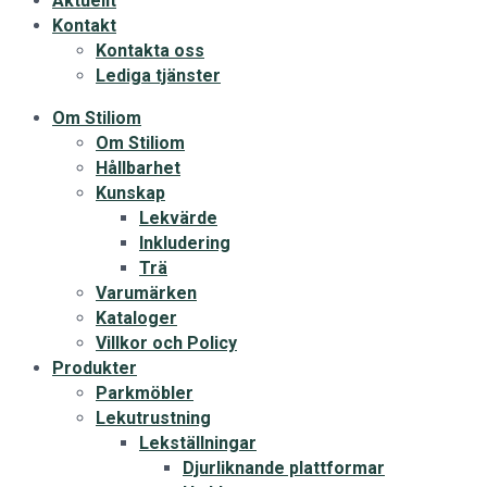
Aktuellt
Kontakt
Kontakta oss
Lediga tjänster
Om Stiliom
Om Stiliom
Hållbarhet
Kunskap
Lekvärde
Inkludering
Trä
Varumärken
Kataloger
Villkor och Policy
Produkter
Parkmöbler
Lekutrustning
Lekställningar
Djurliknande plattformar