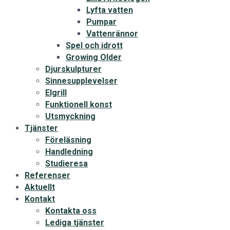
Lyfta vatten
Pumpar
Vattenrännor
Spel och idrott
Growing Older
Djurskulpturer
Sinnesupplevelser
Elgrill
Funktionell konst
Utsmyckning
Tjänster
Föreläsning
Handledning
Studieresa
Referenser
Aktuellt
Kontakt
Kontakta oss
Lediga tjänster