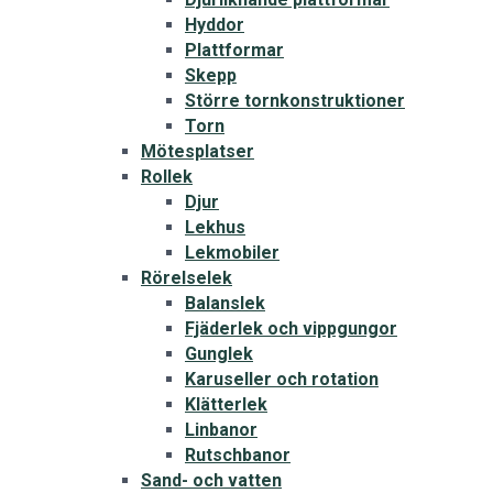
Hyddor
Plattformar
Skepp
Större tornkonstruktioner
Torn
Mötesplatser
Rollek
Djur
Lekhus
Lekmobiler
Rörelselek
Balanslek
Fjäderlek och vippgungor
Gunglek
Karuseller och rotation
Klätterlek
Linbanor
Rutschbanor
Sand- och vatten