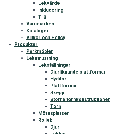
Lekvärde
Inkludering
Trä
Varumärken
Kataloger
Villkor och Policy
Produkter
Parkmöbler
Lekutrustning
Lekställningar
Djurliknande plattformar
Hyddor
Plattformar
Skepp
Större tornkonstruktioner
Torn
Mötesplatser
Rollek
Djur
Lekhus