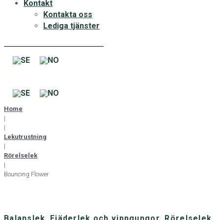
Kontakt
Kontakta oss
Lediga tjänster
Home
|
|
Lekutrustning
|
Rörelselek
|
Bouncing Flower
Balanslek
,
Fjäderlek och vippgungor
,
Rörelselek