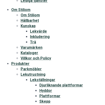
Lediga tjänster
Om Stiliom
Om Stiliom
Hållbarhet
Kunskap
Lekvärde
Inkludering
Trä
Varumärken
Kataloger
Villkor och Policy
Produkter
Parkmöbler
Lekutrustning
Lekställningar
Djurliknande plattformar
Hyddor
Plattformar
Skepp