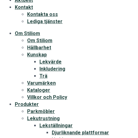
Aktuellt
Kontakt
Kontakta oss
Lediga tjänster
Om Stiliom
Om Stiliom
Hållbarhet
Kunskap
Lekvärde
Inkludering
Trä
Varumärken
Kataloger
Villkor och Policy
Produkter
Parkmöbler
Lekutrustning
Lekställningar
Djurliknande plattformar