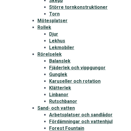
Skepp
Större tornkonstruktioner
Torn
Mötesplatser
Rollek
Djur
Lekhus
Lekmobiler
Rörelselek
Balanslek
Fjäderlek och vippgungor
Gunglek
Karuseller och rotation
Klätterlek
Linbanor
Rutschbanor
Sand- och vatten
Arbetsplatser och sandlådor
Fördämningar och vattenhjul
Forest Fountain