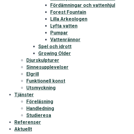
Fördämningar och vattenhjul
Forest Fountain
Lilla Arkeologen
Lyfta vatten
Pumpar
Vattenrännor
Spel och idrott
Growing Older
Djurskulpturer
Sinnesupplevelser
Elgrill
Funktionell konst
Utsmyckning
Tjänster
Föreläsning
Handledning
Studieresa
Referenser
Aktuellt