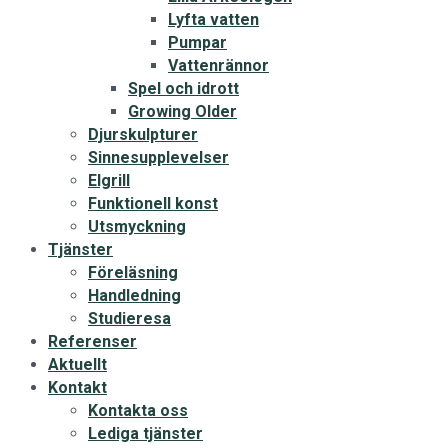
Lyfta vatten
Pumpar
Vattenrännor
Spel och idrott
Growing Older
Djurskulpturer
Sinnesupplevelser
Elgrill
Funktionell konst
Utsmyckning
Tjänster
Föreläsning
Handledning
Studieresa
Referenser
Aktuellt
Kontakt
Kontakta oss
Lediga tjänster