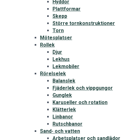
Hyddor
Plattformar
Skepp
Större tornkonstruktioner
Torn
Mötesplatser
Rollek
Djur
Lekhus
Lekmobiler
Rörelselek
Balanslek
Fjäderlek och vippgungor
Gunglek
Karuseller och rotation
Klätterlek
Linbanor
Rutschbanor
Sand- och vatten
Arbetsplatser och sandlådor