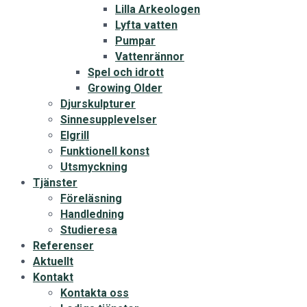
Lilla Arkeologen
Lyfta vatten
Pumpar
Vattenrännor
Spel och idrott
Growing Older
Djurskulpturer
Sinnesupplevelser
Elgrill
Funktionell konst
Utsmyckning
Tjänster
Föreläsning
Handledning
Studieresa
Referenser
Aktuellt
Kontakt
Kontakta oss