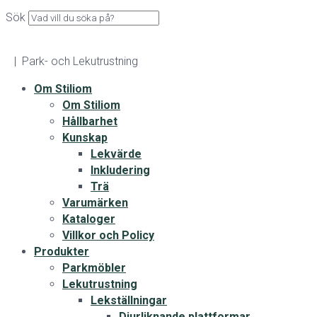
Sök
| Park- och Lekutrustning
Om Stiliom
Om Stiliom
Hållbarhet
Kunskap
Lekvärde
Inkludering
Trä
Varumärken
Kataloger
Villkor och Policy
Produkter
Parkmöbler
Lekutrustning
Lekställningar
Djurliknande plattformar