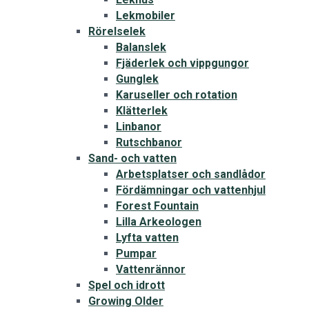
Lekmobiler
Rörelselek
Balanslek
Fjäderlek och vippgungor
Gunglek
Karuseller och rotation
Klätterlek
Linbanor
Rutschbanor
Sand- och vatten
Arbetsplatser och sandlådor
Fördämningar och vattenhjul
Forest Fountain
Lilla Arkeologen
Lyfta vatten
Pumpar
Vattenrännor
Spel och idrott
Growing Older