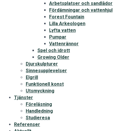
Arbetsplatser och sandlådor
Fördämningar och vattenhjul
Forest Fountain
Lilla Arkeologen
Lyfta vatten
Pumpar
Vattenrännor
Spel och idrott
Growing Older
Djurskulpturer
Sinnesupplevelser
Elgrill
Funktionell konst
Utsmyckning
Tjänster
Föreläsning
Handledning
Studieresa
Referenser