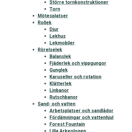
Större tornkonstruktioner
Torn
Mötesplatser
Rollek
Djur
Lekhus
Lekmobiler
Rörelselek
Balanslek
Fjäderlek och vippgungor
Gunglek
Karuseller och rotation
Klätterlek
Linbanor
Rutschbanor
Sand- och vatten
Arbetsplatser och sandlådor
Fördämningar och vattenhjul
Forest Fountain
Lilla Arkeologen