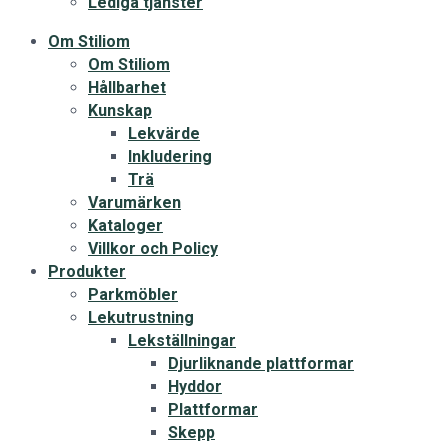
Lediga tjänster
Om Stiliom
Om Stiliom
Hållbarhet
Kunskap
Lekvärde
Inkludering
Trä
Varumärken
Kataloger
Villkor och Policy
Produkter
Parkmöbler
Lekutrustning
Lekställningar
Djurliknande plattformar
Hyddor
Plattformar
Skepp