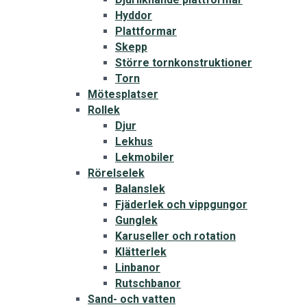
Hyddor
Plattformar
Skepp
Större tornkonstruktioner
Torn
Mötesplatser
Rollek
Djur
Lekhus
Lekmobiler
Rörelselek
Balanslek
Fjäderlek och vippgungor
Gunglek
Karuseller och rotation
Klätterlek
Linbanor
Rutschbanor
Sand- och vatten