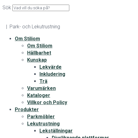
Sök
| Park- och Lekutrustning
Om Stiliom
Om Stiliom
Hållbarhet
Kunskap
Lekvärde
Inkludering
Trä
Varumärken
Kataloger
Villkor och Policy
Produkter
Parkmöbler
Lekutrustning
Lekställningar
Djurliknande plattformar