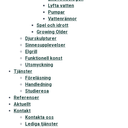
Lyfta vatten
Pumpar
Vattenrännor
Spel och idrott
Growing Older
Djurskulpturer
Sinnesupplevelser
Elgrill
Funktionell konst
Utsmyckning
Tjänster
Föreläsning
Handledning
Studieresa
Referenser
Aktuellt
Kontakt
Kontakta oss
Lediga tjänster