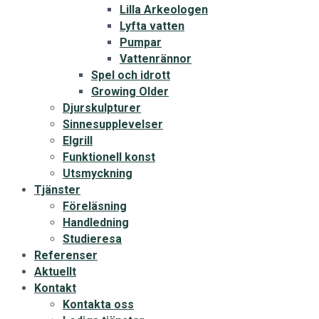
Lilla Arkeologen
Lyfta vatten
Pumpar
Vattenrännor
Spel och idrott
Growing Older
Djurskulpturer
Sinnesupplevelser
Elgrill
Funktionell konst
Utsmyckning
Tjänster
Föreläsning
Handledning
Studieresa
Referenser
Aktuellt
Kontakt
Kontakta oss