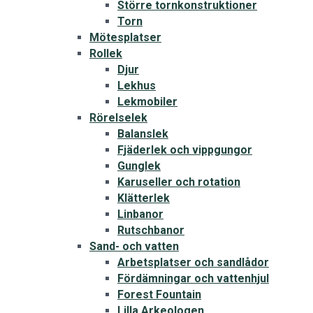
Större tornkonstruktioner
Torn
Mötesplatser
Rollek
Djur
Lekhus
Lekmobiler
Rörelselek
Balanslek
Fjäderlek och vippgungor
Gunglek
Karuseller och rotation
Klätterlek
Linbanor
Rutschbanor
Sand- och vatten
Arbetsplatser och sandlådor
Fördämningar och vattenhjul
Forest Fountain
Lilla Arkeologen