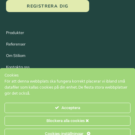
REGISTRERA DIG
Produkter
Referenser
Om Stiliom
Kontakta oss
Cookies
För att denna webbplats ska fungera korrekt placerar vi ibland små
datafiler som kallas cookies på din enhet. De flesta stora webbplatser
gör det också.
Acceptera
© 2026 Stiliom AB / Stiliom AS
Blockera alla cookies
Cookies-inställningar