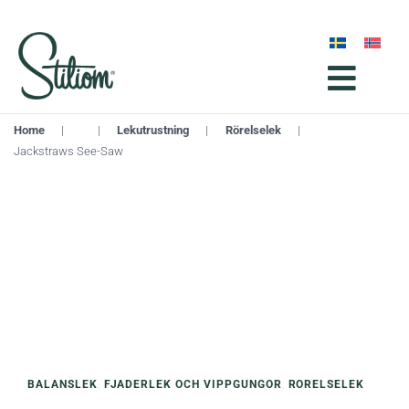
Home
|
|
Lekutrustning
|
Rörelselek
|
Jackstraws See-Saw
BALANSLEK
,
FJÄDERLEK OCH VIPPGUNGOR
,
RÖRELSELEK