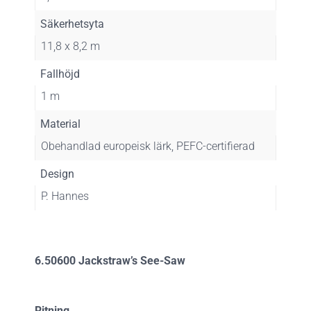
Säkerhetsyta
11,8 x 8,2 m
Fallhöjd
1 m
Material
Obehandlad europeisk lärk, PEFC-certifierad
Design
P. Hannes
6.50600 Jackstraw’s See-Saw
Ritning