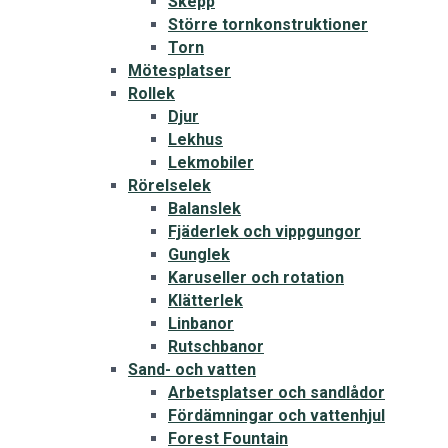
Skepp
Större tornkonstruktioner
Torn
Mötesplatser
Rollek
Djur
Lekhus
Lekmobiler
Rörelselek
Balanslek
Fjäderlek och vippgungor
Gunglek
Karuseller och rotation
Klätterlek
Linbanor
Rutschbanor
Sand- och vatten
Arbetsplatser och sandlådor
Fördämningar och vattenhjul
Forest Fountain