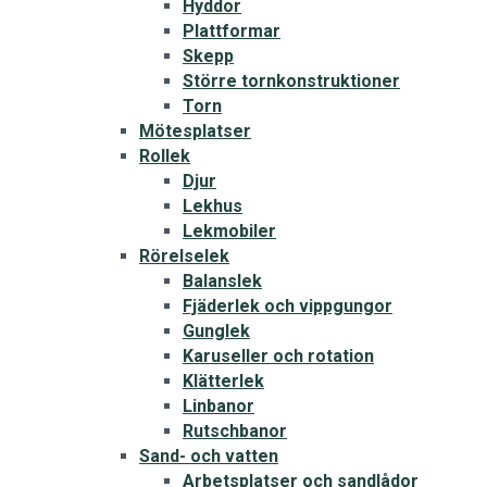
Hyddor
Plattformar
Skepp
Större tornkonstruktioner
Torn
Mötesplatser
Rollek
Djur
Lekhus
Lekmobiler
Rörelselek
Balanslek
Fjäderlek och vippgungor
Gunglek
Karuseller och rotation
Klätterlek
Linbanor
Rutschbanor
Sand- och vatten
Arbetsplatser och sandlådor