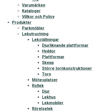
Varumärken
Kataloger
Villkor och Policy
Produkter
Parkmöbler
Lekutrustning
Lekställningar
Djurliknande plattformar
Hyddor
Plattformar
Skepp
Större tornkonstruktioner
Torn
Mötesplatser
Rollek
Djur
Lekhus
Lekmobiler
Rörelselek