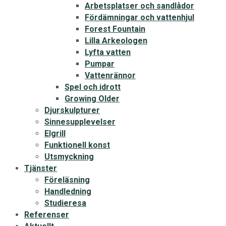
Arbetsplatser och sandlådor
Fördämningar och vattenhjul
Forest Fountain
Lilla Arkeologen
Lyfta vatten
Pumpar
Vattenrännor
Spel och idrott
Growing Older
Djurskulpturer
Sinnesupplevelser
Elgrill
Funktionell konst
Utsmyckning
Tjänster
Föreläsning
Handledning
Studieresa
Referenser