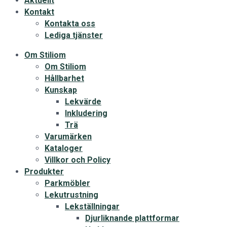
Aktuellt
Kontakt
Kontakta oss
Lediga tjänster
Om Stiliom
Om Stiliom
Hållbarhet
Kunskap
Lekvärde
Inkludering
Trä
Varumärken
Kataloger
Villkor och Policy
Produkter
Parkmöbler
Lekutrustning
Lekställningar
Djurliknande plattformar