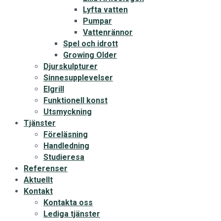
Lyfta vatten
Pumpar
Vattenrännor
Spel och idrott
Growing Older
Djurskulpturer
Sinnesupplevelser
Elgrill
Funktionell konst
Utsmyckning
Tjänster
Föreläsning
Handledning
Studieresa
Referenser
Aktuellt
Kontakt
Kontakta oss
Lediga tjänster