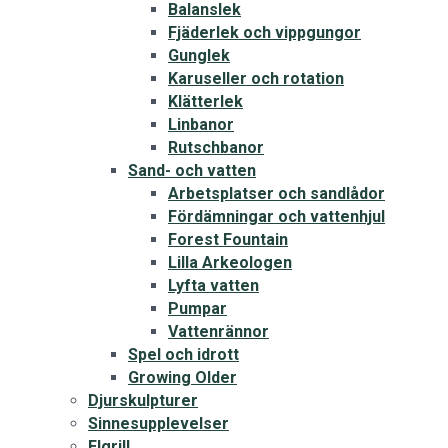
Balanslek
Fjäderlek och vippgungor
Gunglek
Karuseller och rotation
Klätterlek
Linbanor
Rutschbanor
Sand- och vatten
Arbetsplatser och sandlådor
Fördämningar och vattenhjul
Forest Fountain
Lilla Arkeologen
Lyfta vatten
Pumpar
Vattenrännor
Spel och idrott
Growing Older
Djurskulpturer
Sinnesupplevelser
Elgrill