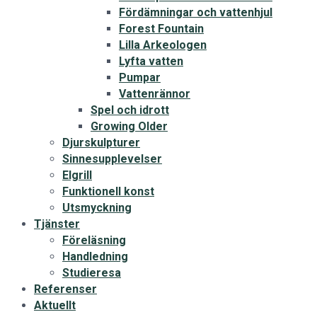
Fördämningar och vattenhjul
Forest Fountain
Lilla Arkeologen
Lyfta vatten
Pumpar
Vattenrännor
Spel och idrott
Growing Older
Djurskulpturer
Sinnesupplevelser
Elgrill
Funktionell konst
Utsmyckning
Tjänster
Föreläsning
Handledning
Studieresa
Referenser
Aktuellt