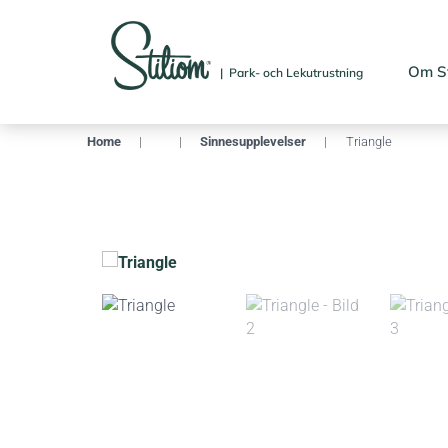
Om St
| Park- och Lekutrustning
Home
|
|
Sinnesupplevelser
|
Triangle