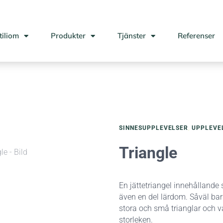
iliom
Produkter
Tjänster
Referenser
SINNESUPPLEVELSER
,
UPPLEVELS
Triangle
En jättetriangel innehållande 
även en del lärdom. Såväl ba
stora och små trianglar och 
storleken.