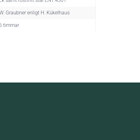
Ek samt rostfritt stål EN1.4301
W. Graubner enligt H. Kükelhaus
6 timmar