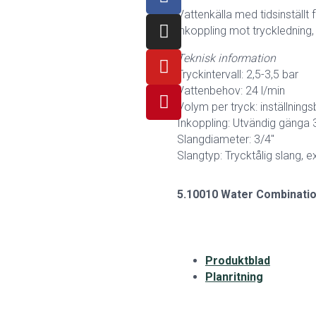
Vattenkälla med tidsinställt
inkoppling mot tryckledning,
Teknisk information
Tryckintervall: 2,5-3,5 bar
Vattenbehov: 24 l/min
Volym per tryck: inställningsb
Inkoppling: Utvändig gänga 
Slangdiameter: 3/4″
Slangtyp: Trycktålig slang, 
5.10010 Water Combinatio
Produktblad
Planritning