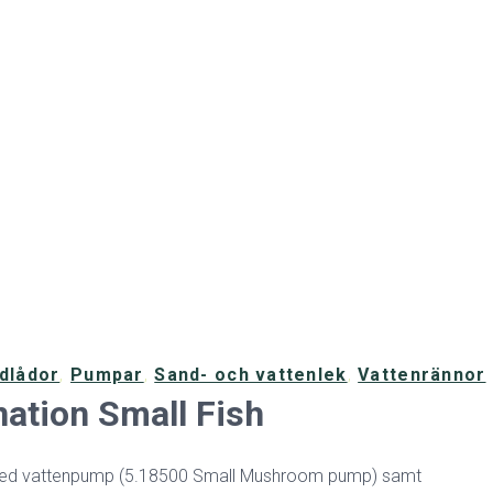
dlådor
,
Pumpar
,
Sand- och vattenlek
,
Vattenrännor
ation Small Fish
 med vattenpump (5.18500 Small Mushroom pump) samt