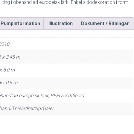
lting i obehandlad europeisk lärk. Enkel sidodekoration i form
Pumpinformation
Illustration
Dokument / Ritningar
0010
5 x 3,45 m
 x 6,0 m
er 0,6 m
handlad europeisk lärk, PEFC-certifierad
band/Thiele/Beltzig/Gaier