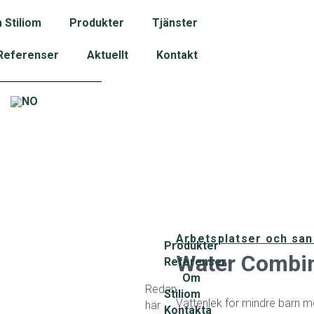
 Stiliom
Produkter
Tjänster
Referenser
Aktuellt
Kontakt
Arbetsplatser och san
Produkter
Water Combin
Referenser
Om
Redan
Stiliom
Vattenlek för mindre barn
här
Kontakta