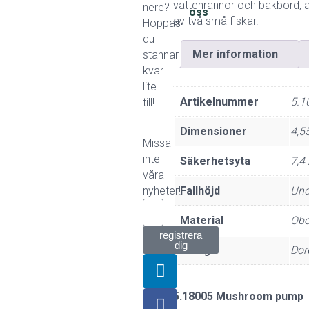
vattenrännor och bakbord, al
nere?
oss
av två små fiskar.
Hoppas
du
Mer information
stannar
kvar
lite
Artikelnummer
5.1
till!
Dimensioner
4,5
Missa
inte
Säkerhetsyta
7,4
våra
nyheter!
Fallhöjd
Und
Material
Obe
registrera
dig
Design
Dor
5.18005 Mushroom pump