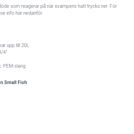
 flöde som reagerar på när svampens hatt trycks ner. För
 se info här nedanför.
ar upp till 20L
3/4″
ex. PEM-slang
n Small Fish