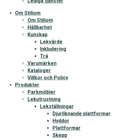
Lediga tjänster
Om Stiliom
Om Stiliom
Hållbarhet
Kunskap
Lekvärde
Inkludering
Trä
Varumärken
Kataloger
Villkor och Policy
Produkter
Parkmöbler
Lekutrustning
Lekställningar
Djurliknande plattformar
Hyddor
Plattformar
Skepp