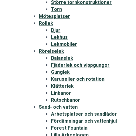
Större tornkonstruktioner
Torn
Mötesplatser
Rollek
Djur
Lekhus
Lekmobiler
Rörelselek
Balanslek
Fjäderlek och vippgungor
Gunglek
Karuseller och rotation
Klätterlek
Linbanor
Rutschbanor
Sand- och vatten
Arbetsplatser och sandlådor
Fördämningar och vattenhjul
Forest Fountain
Lilla Arkeologen