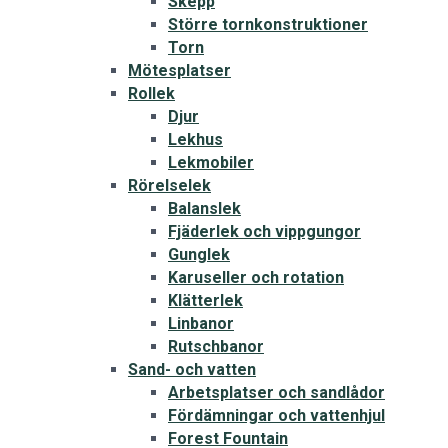
Skepp
Större tornkonstruktioner
Torn
Mötesplatser
Rollek
Djur
Lekhus
Lekmobiler
Rörelselek
Balanslek
Fjäderlek och vippgungor
Gunglek
Karuseller och rotation
Klätterlek
Linbanor
Rutschbanor
Sand- och vatten
Arbetsplatser och sandlådor
Fördämningar och vattenhjul
Forest Fountain