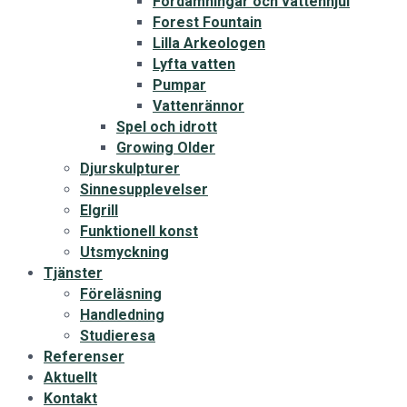
Fördämningar och vattenhjul
Forest Fountain
Lilla Arkeologen
Lyfta vatten
Pumpar
Vattenrännor
Spel och idrott
Growing Older
Djurskulpturer
Sinnesupplevelser
Elgrill
Funktionell konst
Utsmyckning
Tjänster
Föreläsning
Handledning
Studieresa
Referenser
Aktuellt
Kontakt