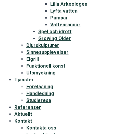
Lilla Arkeologen
Lyfta vatten
Pumpar
Vattenrännor
Spel och idrott
Growing Older
Djurskulpturer
Sinnesupplevelser
Elgrill
Funktionell konst
Utsmyckning
Tjänster
Föreläsning
Handledning
Studieresa
Referenser
Aktuellt
Kontakt
Kontakta oss