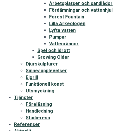
Arbetsplatser och sandlådor
Fördämningar och vattenhjul
Forest Fountain
Lilla Arkeologen
Lyfta vatten
Pumpar
Vattenrännor
Spel och idrott
Growing Older
Djurskulpturer
Sinnesupplevelser
Elgrill
Funktionell konst
Utsmyckning
Tjänster
Föreläsning
Handledning
Studieresa
Referenser