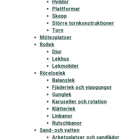
Hyddor
Plattformar
Skepp
Större tornkonstruktioner
Torn
Mötesplatser
Rollek
Djur
Lekhus
Lekmobiler
Rörelselek
Balanslek
Fjäderlek och vippgungor
Gunglek
Karuseller och rotation
Klätterlek
Linbanor
Rutschbanor
Sand- och vatten
Arbetsplatser och sandlådor