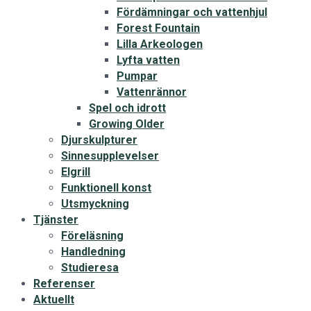
Fördämningar och vattenhjul
Forest Fountain
Lilla Arkeologen
Lyfta vatten
Pumpar
Vattenrännor
Spel och idrott
Growing Older
Djurskulpturer
Sinnesupplevelser
Elgrill
Funktionell konst
Utsmyckning
Tjänster
Föreläsning
Handledning
Studieresa
Referenser
Aktuellt