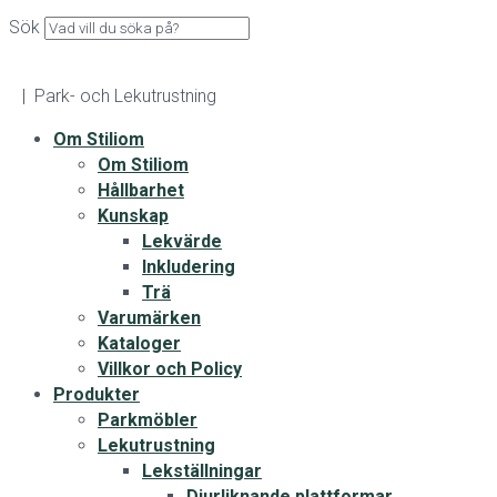
Sök
| Park- och Lekutrustning
Om Stiliom
Om Stiliom
Hållbarhet
Kunskap
Lekvärde
Inkludering
Trä
Varumärken
Kataloger
Villkor och Policy
Produkter
Parkmöbler
Lekutrustning
Lekställningar
Djurliknande plattformar