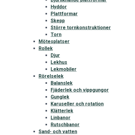
Hyddor
Plattformar
Skepp
Större tornkonstruktioner
Torn
Mötesplatser
Rollek
Djur
Lekhus
Lekmobiler
Rörelselek
Balanslek
Fjäderlek och vippgungor
Gunglek
Karuseller och rotation
Klätterlek
Linbanor
Rutschbanor
Sand- och vatten