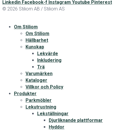
Linkedin
Facebook-f
Instagram
Youtube
Pinterest
© 2026 Stiliom AB / Stiliom AS
Om Stiliom
Om Stiliom
Hållbarhet
Kunskap
Lekvärde
Inkludering
Trä
Varumärken
Kataloger
Villkor och Policy
Produkter
Parkmöbler
Lekutrustning
Lekställningar
Djurliknande plattformar
Hyddor