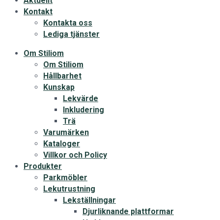
Aktuellt
Kontakt
Kontakta oss
Lediga tjänster
Om Stiliom
Om Stiliom
Hållbarhet
Kunskap
Lekvärde
Inkludering
Trä
Varumärken
Kataloger
Villkor och Policy
Produkter
Parkmöbler
Lekutrustning
Lekställningar
Djurliknande plattformar