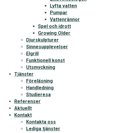
Lyfta vatten
Pumpar
Vattenrännor
Spel och idrott
Growing Older
Djurskulpturer
Sinnesupplevelser
Elgrill
Funktionell konst
Utsmyckning
Tjänster
Föreläsning
Handledning
Studieresa
Referenser
Aktuellt
Kontakt
Kontakta oss
Lediga tjänster