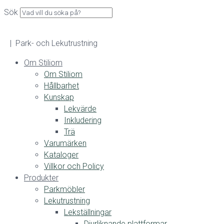
Sök
| Park- och Lekutrustning
Om Stiliom
Om Stiliom
Hållbarhet
Kunskap
Lekvärde
Inkludering
Trä
Varumärken
Kataloger
Villkor och Policy
Produkter
Parkmöbler
Lekutrustning
Lekställningar
Djurliknande plattformar