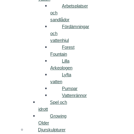
Arbetsplatser
och
sandlådor
Fördämningar
och
vattenhjul
Forest
Fountain
Lilla
Arkeologen
Lyfta
vatten
Pumpar
Vattenrännor
Spel och
idrott
Growing
Older
Djurskulpturer