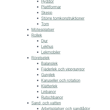
Hyddor
Plattformar
Skepp
Större tornkonstruktioner
Torn
Mötesplatser
Rollek
Djur
Lekhus
Lekmobiler
Rörelselek
Balanslek
Fjäderlek och vippgungor
Gunglek
Karuseller och rotation
Klätterlek
Linbanor
Rutschbanor
Sand- och vatten
Arbetsplatser och sandlådor