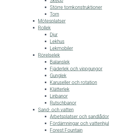
Skepp
Större tornkonstruktioner
Torn
Mötesplatser
Rollek
Djur
Lekhus
Lekmobiler
Rörelselek
Balanslek
Fjäderlek och vippgungor
Gunglek
Karuseller och rotation
Klätterlek
Linbanor
Rutschbanor
Sand- och vatten
Arbetsplatser och sandlådor
Fördämningar och vattenhjul
Forest Fountain