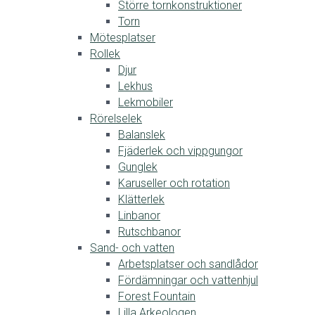
Större tornkonstruktioner
Torn
Mötesplatser
Rollek
Djur
Lekhus
Lekmobiler
Rörelselek
Balanslek
Fjäderlek och vippgungor
Gunglek
Karuseller och rotation
Klätterlek
Linbanor
Rutschbanor
Sand- och vatten
Arbetsplatser och sandlådor
Fördämningar och vattenhjul
Forest Fountain
Lilla Arkeologen