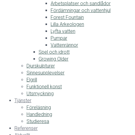
Arbetsplatser och sandlådor
Fördämningar och vattenhjul
Forest Fountain
Lilla Arkeologen
Lyfta vatten
Pumpar
Vattenrännor
Spel och idrott
Growing Older
Djurskulpturer
Sinnesupplevelser
Elgrill
Funktionell konst
Utsmyckning
Tjänster
Föreläsning
Handledning
Studieresa
Referenser