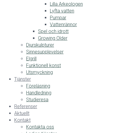
Lilla Arkeologen
Lyfta vatten
Pumpar
Vattenrännor
Spel och idrott
Growing Older
Djurskulpturer
Sinnesupplevelser
Elgrill
Funktionell konst
Utsmyckning
Tjänster
Föreläsning
Handledning
Studieresa
Referenser
Aktuellt
Kontakt
Kontakta oss