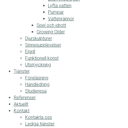
Lyfta vatten
Pumpar
Vattenrännor
Spel och idrott
Growing Older
Djurskulpturer
Sinnesupplevelser
Elgrill
Funktionell konst
Utsmyckning
Tjänster
Föreläsning
Handledning
Studieresa
Referenser
Aktuellt
Kontakt
Kontakta oss
Lediga tjänster