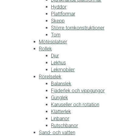
Hyddor
Plattformar
Skepp
Större tornkonstruktioner
Torn
Mötesplatser
Rollek
Djur
Lekhus
Lekmobiler
Rörelselek
Balanslek
Fjäderlek och vippgungor
Gunglek
Karuseller och rotation
Klätterlek
Linbanor
Rutschbanor
Sand- och vatten