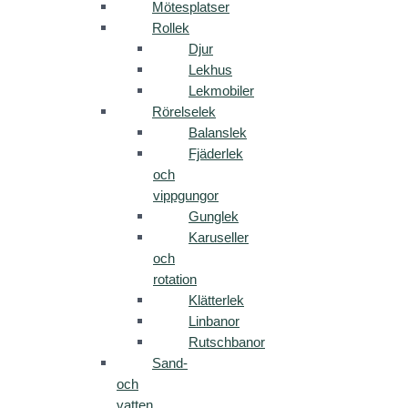
Mötesplatser
Rollek
Djur
Lekhus
Lekmobiler
Rörelselek
Balanslek
Fjäderlek
och
vippgungor
Gunglek
Karuseller
och
rotation
Klätterlek
Linbanor
Rutschbanor
Sand-
och
vatten