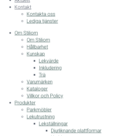
Aktuellt
Kontakt
Kontakta oss
Lediga tjänster
Om Stiliom
Om Stiliom
Hållbarhet
Kunskap
Lekvärde
Inkludering
Trä
Varumärken
Kataloger
Villkor och Policy
Produkter
Parkmöbler
Lekutrustning
Lekställningar
Djurliknande plattformar