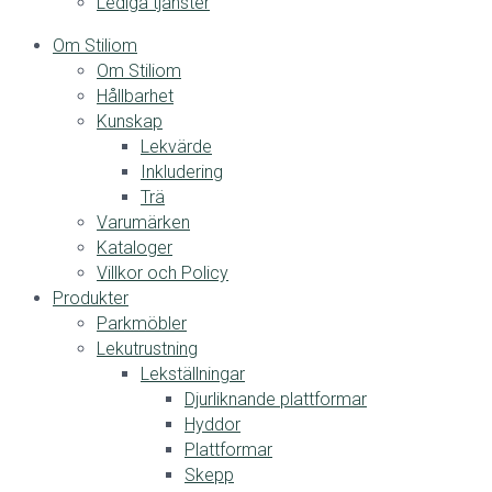
Lediga tjänster
Om Stiliom
Om Stiliom
Hållbarhet
Kunskap
Lekvärde
Inkludering
Trä
Varumärken
Kataloger
Villkor och Policy
Produkter
Parkmöbler
Lekutrustning
Lekställningar
Djurliknande plattformar
Hyddor
Plattformar
Skepp