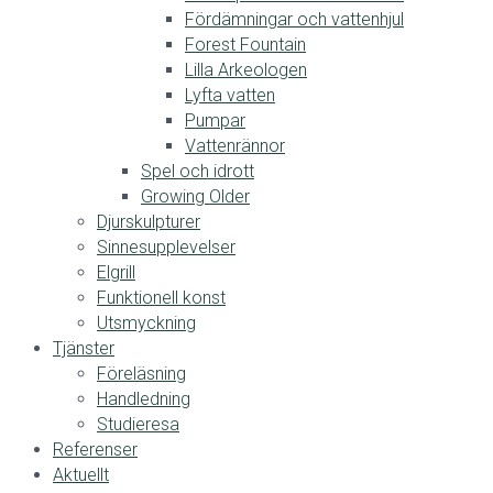
Fördämningar och vattenhjul
Forest Fountain
Lilla Arkeologen
Lyfta vatten
Pumpar
Vattenrännor
Spel och idrott
Growing Older
Djurskulpturer
Sinnesupplevelser
Elgrill
Funktionell konst
Utsmyckning
Tjänster
Föreläsning
Handledning
Studieresa
Referenser
Aktuellt