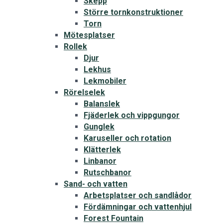
Skepp
Större tornkonstruktioner
Torn
Mötesplatser
Rollek
Djur
Lekhus
Lekmobiler
Rörelselek
Balanslek
Fjäderlek och vippgungor
Gunglek
Karuseller och rotation
Klätterlek
Linbanor
Rutschbanor
Sand- och vatten
Arbetsplatser och sandlådor
Fördämningar och vattenhjul
Forest Fountain