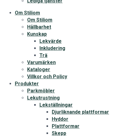
Lediga tjänster
Om Stiliom
Om Stiliom
Hållbarhet
Kunskap
Lekvärde
Inkludering
Trä
Varumärken
Kataloger
Villkor och Policy
Produkter
Parkmöbler
Lekutrustning
Lekställningar
Djurliknande plattformar
Hyddor
Plattformar
Skepp