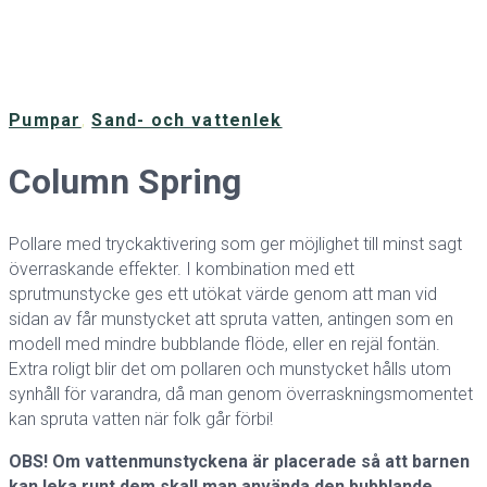
Pumpar
,
Sand- och vattenlek
Column Spring
Pollare med tryckaktivering som ger möjlighet till minst sagt
överraskande effekter. I kombination med ett
sprutmunstycke ges ett utökat värde genom att man vid
sidan av får munstycket att spruta vatten, antingen som en
modell med mindre bubblande flöde, eller en rejäl fontän.
Extra roligt blir det om pollaren och munstycket hålls utom
synhåll för varandra, då man genom överraskningsmomentet
kan spruta vatten när folk går förbi!
OBS! Om vattenmunstyckena är placerade så att barnen
kan leka runt dem skall man använda den bubblande