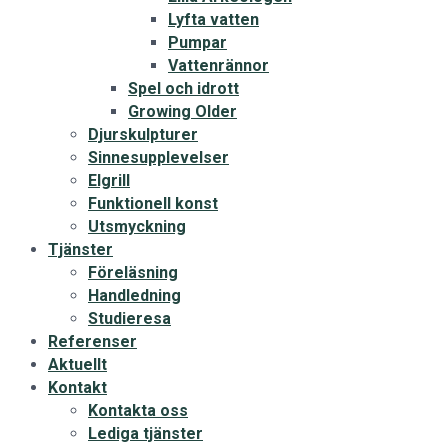
Lyfta vatten
Pumpar
Vattenrännor
Spel och idrott
Growing Older
Djurskulpturer
Sinnesupplevelser
Elgrill
Funktionell konst
Utsmyckning
Tjänster
Föreläsning
Handledning
Studieresa
Referenser
Aktuellt
Kontakt
Kontakta oss
Lediga tjänster