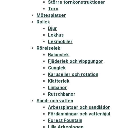
Större tornkonstruktioner
Torn
Mötesplatser
Rollek
Djur
Lekhus
Lekmobiler
Rörelselek
Balanslek
Fjäderlek och vippgungor
Gunglek
Karuseller och rotation
Klätterlek
Linbanor
Rutschbanor
Sand- och vatten
Arbetsplatser och sandlådor
Fördämningar och vattenhjul
Forest Fountain
Lilla Arkeologen