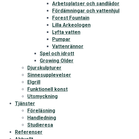
Arbetsplatser och sandlådor
Fördämningar och vattenhjul
Forest Fountain
Lilla Arkeologen
Lyfta vatten
Pumpar
Vattenrännor
Spel och idrott
Growing Older
Djurskulpturer
Sinnesupplevelser
Elgrill
Funktionell konst
Utsmyckning
Tjänster
Föreläsning
Handledning
Studieresa
Referenser