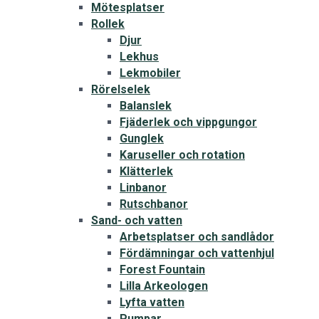
Mötesplatser
Rollek
Djur
Lekhus
Lekmobiler
Rörelselek
Balanslek
Fjäderlek och vippgungor
Gunglek
Karuseller och rotation
Klätterlek
Linbanor
Rutschbanor
Sand- och vatten
Arbetsplatser och sandlådor
Fördämningar och vattenhjul
Forest Fountain
Lilla Arkeologen
Lyfta vatten
Pumpar