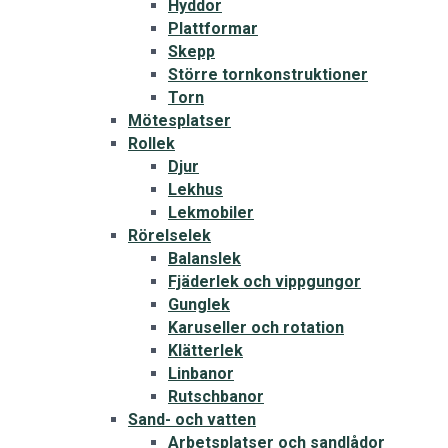
Hyddor
Plattformar
Skepp
Större tornkonstruktioner
Torn
Mötesplatser
Rollek
Djur
Lekhus
Lekmobiler
Rörelselek
Balanslek
Fjäderlek och vippgungor
Gunglek
Karuseller och rotation
Klätterlek
Linbanor
Rutschbanor
Sand- och vatten
Arbetsplatser och sandlådor