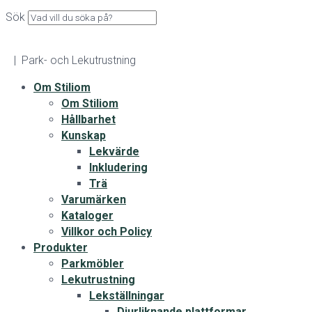
Sök
| Park- och Lekutrustning
Om Stiliom
Om Stiliom
Hållbarhet
Kunskap
Lekvärde
Inkludering
Trä
Varumärken
Kataloger
Villkor och Policy
Produkter
Parkmöbler
Lekutrustning
Lekställningar
Djurliknande plattformar