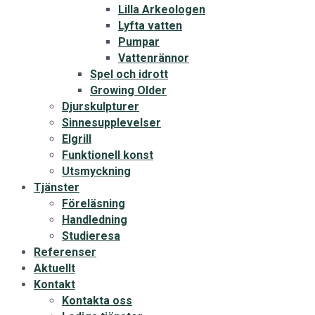
Lilla Arkeologen
Lyfta vatten
Pumpar
Vattenrännor
Spel och idrott
Growing Older
Djurskulpturer
Sinnesupplevelser
Elgrill
Funktionell konst
Utsmyckning
Tjänster
Föreläsning
Handledning
Studieresa
Referenser
Aktuellt
Kontakt
Kontakta oss