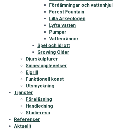
Fördämningar och vattenhjul
Forest Fountain
Lilla Arkeologen
Lyfta vatten
Pumpar
Vattenrännor
Spel och idrott
Growing Older
Djurskulpturer
Sinnesupplevelser
Elgrill
Funktionell konst
Utsmyckning
Tjänster
Föreläsning
Handledning
Studieresa
Referenser
Aktuellt