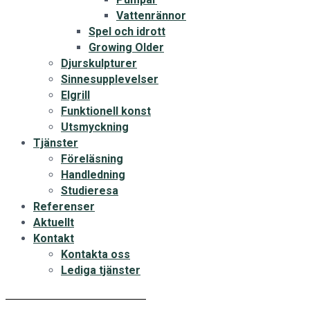
Vattenrännor
Spel och idrott
Growing Older
Djurskulpturer
Sinnesupplevelser
Elgrill
Funktionell konst
Utsmyckning
Tjänster
Föreläsning
Handledning
Studieresa
Referenser
Aktuellt
Kontakt
Kontakta oss
Lediga tjänster