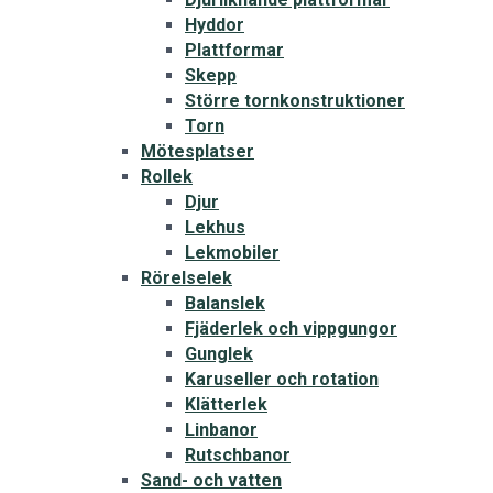
Hyddor
Plattformar
Skepp
Större tornkonstruktioner
Torn
Mötesplatser
Rollek
Djur
Lekhus
Lekmobiler
Rörelselek
Balanslek
Fjäderlek och vippgungor
Gunglek
Karuseller och rotation
Klätterlek
Linbanor
Rutschbanor
Sand- och vatten