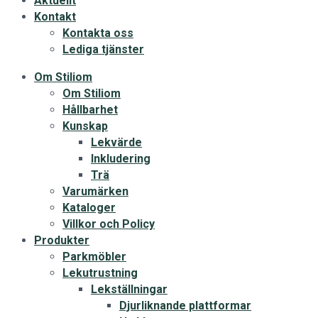
Aktuellt
Kontakt
Kontakta oss
Lediga tjänster
Om Stiliom
Om Stiliom
Hållbarhet
Kunskap
Lekvärde
Inkludering
Trä
Varumärken
Kataloger
Villkor och Policy
Produkter
Parkmöbler
Lekutrustning
Lekställningar
Djurliknande plattformar