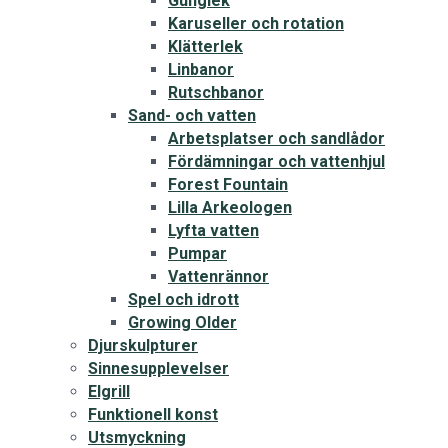
Gunglek
Karuseller och rotation
Klätterlek
Linbanor
Rutschbanor
Sand- och vatten
Arbetsplatser och sandlådor
Fördämningar och vattenhjul
Forest Fountain
Lilla Arkeologen
Lyfta vatten
Pumpar
Vattenrännor
Spel och idrott
Growing Older
Djurskulpturer
Sinnesupplevelser
Elgrill
Funktionell konst
Utsmyckning