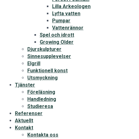
Lilla Arkeologen
Lyfta vatten
Pumpar
Vattenrännor
Spel och idrott
Growing Older
Djurskulpturer
Sinnesupplevelser
Elgrill
Funktionell konst
Utsmyckning
Tjänster
Föreläsning
Handledning
Studieresa
Referenser
Aktuellt
Kontakt
Kontakta oss