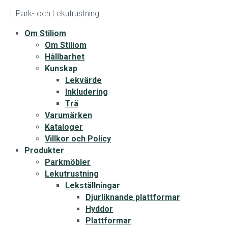
| Park- och Lekutrustning
Om Stiliom
Om Stiliom
Hållbarhet
Kunskap
Lekvärde
Inkludering
Trä
Varumärken
Kataloger
Villkor och Policy
Produkter
Parkmöbler
Lekutrustning
Lekställningar
Djurliknande plattformar
Hyddor
Plattformar