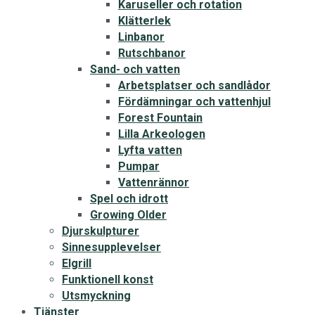
Karuseller och rotation
Klätterlek
Linbanor
Rutschbanor
Sand- och vatten
Arbetsplatser och sandlådor
Fördämningar och vattenhjul
Forest Fountain
Lilla Arkeologen
Lyfta vatten
Pumpar
Vattenrännor
Spel och idrott
Growing Older
Djurskulpturer
Sinnesupplevelser
Elgrill
Funktionell konst
Utsmyckning
Tjänster