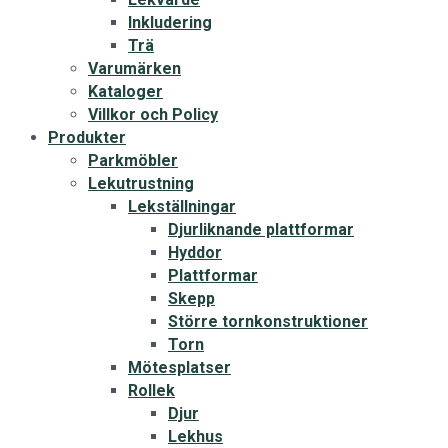
Inkludering
Trä
Varumärken
Kataloger
Villkor och Policy
Produkter
Parkmöbler
Lekutrustning
Lekställningar
Djurliknande plattformar
Hyddor
Plattformar
Skepp
Större tornkonstruktioner
Torn
Mötesplatser
Rollek
Djur
Lekhus