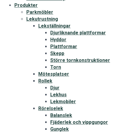
Produkter
Parkmöbler
Lekutrustning
Lekställningar
Djurliknande plattformar
Hyddor
Plattformar
Skepp
Större tornkonstruktioner
Torn
Mötesplatser
Rollek
Djur
Lekhus
Lekmobiler
Rörelselek
Balanslek
Fjäderlek och vippgungor
Gunglek