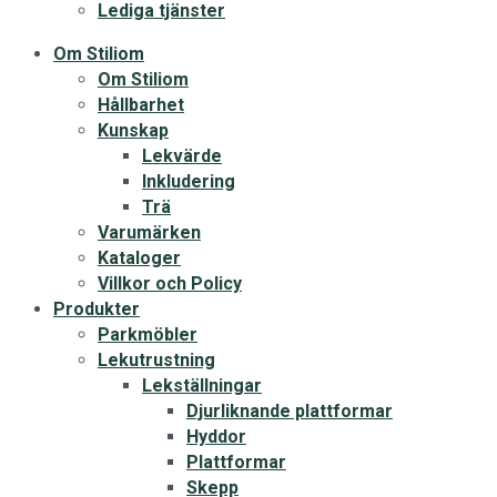
Lediga tjänster
Om Stiliom
Om Stiliom
Hållbarhet
Kunskap
Lekvärde
Inkludering
Trä
Varumärken
Kataloger
Villkor och Policy
Produkter
Parkmöbler
Lekutrustning
Lekställningar
Djurliknande plattformar
Hyddor
Plattformar
Skepp