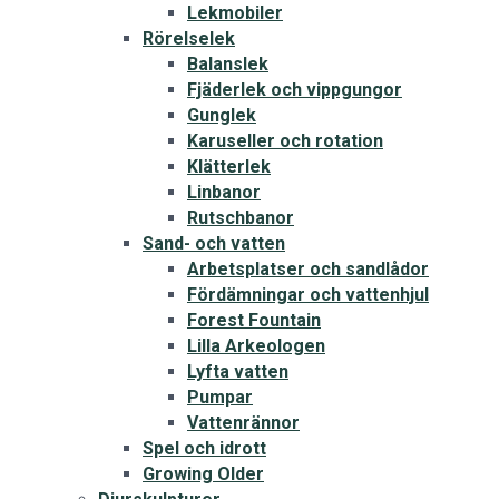
Lekmobiler
Rörelselek
Balanslek
Fjäderlek och vippgungor
Gunglek
Karuseller och rotation
Klätterlek
Linbanor
Rutschbanor
Sand- och vatten
Arbetsplatser och sandlådor
Fördämningar och vattenhjul
Forest Fountain
Lilla Arkeologen
Lyfta vatten
Pumpar
Vattenrännor
Spel och idrott
Growing Older