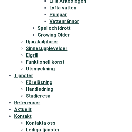
Lilla Arkeologen
Lyfta vatten
Pumpar
Vattenrännor
Spel och idrott
Growing Older
Djurskulpturer
Sinnesupplevelser
Elgrill
Funktionell konst
Utsmyckning
Tjänster
Föreläsning
Handledning
Studieresa
Referenser
Aktuellt
Kontakt
Kontakta oss
Lediga tjänster