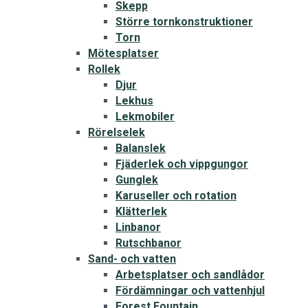
Skepp
Större tornkonstruktioner
Torn
Mötesplatser
Rollek
Djur
Lekhus
Lekmobiler
Rörelselek
Balanslek
Fjäderlek och vippgungor
Gunglek
Karuseller och rotation
Klätterlek
Linbanor
Rutschbanor
Sand- och vatten
Arbetsplatser och sandlådor
Fördämningar och vattenhjul
Forest Fountain