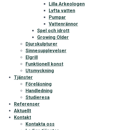
Lilla Arkeologen
Lyfta vatten
Pumpar
Vattenrännor
Spel och idrott
Growing Older
Djurskulpturer
Sinnesupplevelser
Elgrill
Funktionell konst
Utsmyckning
Tjänster
Föreläsning
Handledning
Studieresa
Referenser
Aktuellt
Kontakt
Kontakta oss