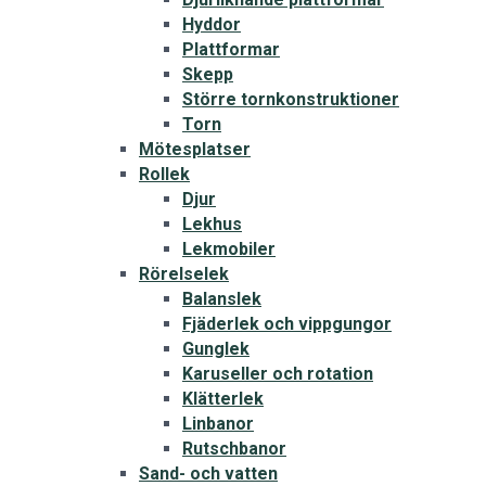
Hyddor
Plattformar
Skepp
Större tornkonstruktioner
Torn
Mötesplatser
Rollek
Djur
Lekhus
Lekmobiler
Rörelselek
Balanslek
Fjäderlek och vippgungor
Gunglek
Karuseller och rotation
Klätterlek
Linbanor
Rutschbanor
Sand- och vatten