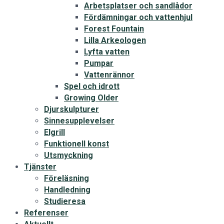
Arbetsplatser och sandlådor
Fördämningar och vattenhjul
Forest Fountain
Lilla Arkeologen
Lyfta vatten
Pumpar
Vattenrännor
Spel och idrott
Growing Older
Djurskulpturer
Sinnesupplevelser
Elgrill
Funktionell konst
Utsmyckning
Tjänster
Föreläsning
Handledning
Studieresa
Referenser