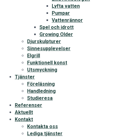
Lyfta vatten
Pumpar
Vattenrännor
Spel och idrott
Growing Older
Djurskulpturer
Sinnesupplevelser
Elgrill
Funktionell konst
Utsmyckning
Tjänster
Föreläsning
Handledning
Studieresa
Referenser
Aktuellt
Kontakt
Kontakta oss
Lediga tjänster