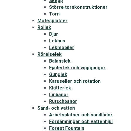
Skepp
Större tornkonstruktioner
Torn
Mötesplatser
Rollek
Djur
Lekhus
Lekmobiler
Rörelselek
Balanslek
Fjäderlek och vippgungor
Gunglek
Karuseller och rotation
Klätterlek
Linbanor
Rutschbanor
Sand- och vatten
Arbetsplatser och sandlådor
Fördämningar och vattenhjul
Forest Fountain