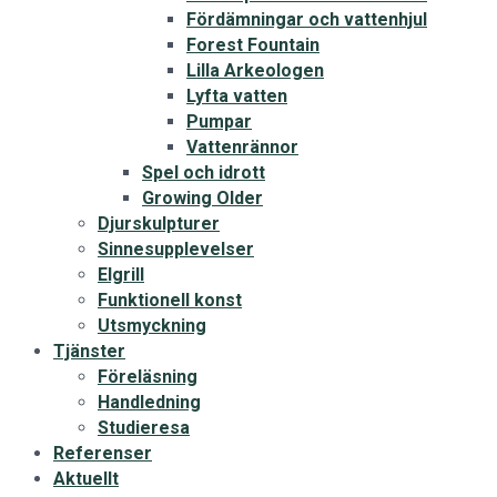
Fördämningar och vattenhjul
Forest Fountain
Lilla Arkeologen
Lyfta vatten
Pumpar
Vattenrännor
Spel och idrott
Growing Older
Djurskulpturer
Sinnesupplevelser
Elgrill
Funktionell konst
Utsmyckning
Tjänster
Föreläsning
Handledning
Studieresa
Referenser
Aktuellt