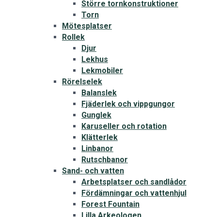
Större tornkonstruktioner
Torn
Mötesplatser
Rollek
Djur
Lekhus
Lekmobiler
Rörelselek
Balanslek
Fjäderlek och vippgungor
Gunglek
Karuseller och rotation
Klätterlek
Linbanor
Rutschbanor
Sand- och vatten
Arbetsplatser och sandlådor
Fördämningar och vattenhjul
Forest Fountain
Lilla Arkeologen