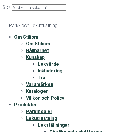
Sök
| Park- och Lekutrustning
Om Stiliom
Om Stiliom
Hållbarhet
Kunskap
Lekvärde
Inkludering
Trä
Varumärken
Kataloger
Villkor och Policy
Produkter
Parkmöbler
Lekutrustning
Lekställningar
Djurliknande plattformar