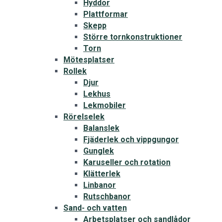
Hyddor
Plattformar
Skepp
Större tornkonstruktioner
Torn
Mötesplatser
Rollek
Djur
Lekhus
Lekmobiler
Rörelselek
Balanslek
Fjäderlek och vippgungor
Gunglek
Karuseller och rotation
Klätterlek
Linbanor
Rutschbanor
Sand- och vatten
Arbetsplatser och sandlådor