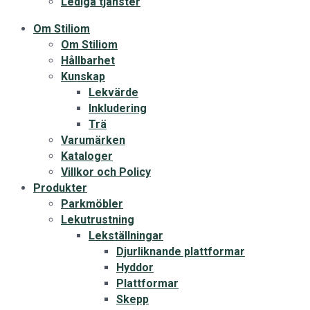
Lediga tjänster
Om Stiliom
Om Stiliom
Hållbarhet
Kunskap
Lekvärde
Inkludering
Trä
Varumärken
Kataloger
Villkor och Policy
Produkter
Parkmöbler
Lekutrustning
Lekställningar
Djurliknande plattformar
Hyddor
Plattformar
Skepp