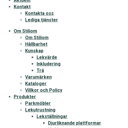
Aktuellt
Kontakt
Kontakta oss
Lediga tjänster
Om Stiliom
Om Stiliom
Hållbarhet
Kunskap
Lekvärde
Inkludering
Trä
Varumärken
Kataloger
Villkor och Policy
Produkter
Parkmöbler
Lekutrustning
Lekställningar
Djurliknande plattformar