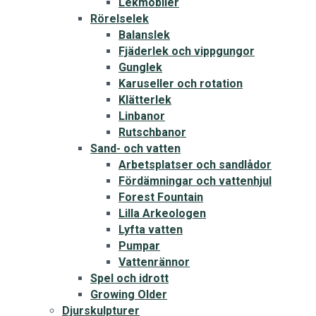
Lekmobiler
Rörelselek
Balanslek
Fjäderlek och vippgungor
Gunglek
Karuseller och rotation
Klätterlek
Linbanor
Rutschbanor
Sand- och vatten
Arbetsplatser och sandlådor
Fördämningar och vattenhjul
Forest Fountain
Lilla Arkeologen
Lyfta vatten
Pumpar
Vattenrännor
Spel och idrott
Growing Older
Djurskulpturer