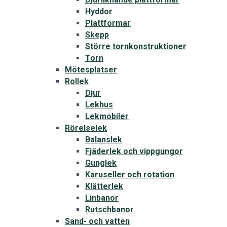
Hyddor
Plattformar
Skepp
Större tornkonstruktioner
Torn
Mötesplatser
Rollek
Djur
Lekhus
Lekmobiler
Rörelselek
Balanslek
Fjäderlek och vippgungor
Gunglek
Karuseller och rotation
Klätterlek
Linbanor
Rutschbanor
Sand- och vatten