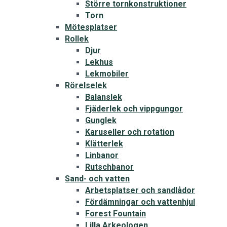
Större tornkonstruktioner
Torn
Mötesplatser
Rollek
Djur
Lekhus
Lekmobiler
Rörelselek
Balanslek
Fjäderlek och vippgungor
Gunglek
Karuseller och rotation
Klätterlek
Linbanor
Rutschbanor
Sand- och vatten
Arbetsplatser och sandlådor
Fördämningar och vattenhjul
Forest Fountain
Lilla Arkeologen