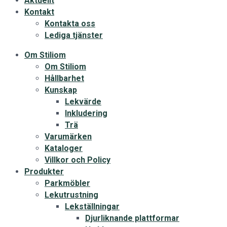
Aktuellt
Kontakt
Kontakta oss
Lediga tjänster
Om Stiliom
Om Stiliom
Hållbarhet
Kunskap
Lekvärde
Inkludering
Trä
Varumärken
Kataloger
Villkor och Policy
Produkter
Parkmöbler
Lekutrustning
Lekställningar
Djurliknande plattformar