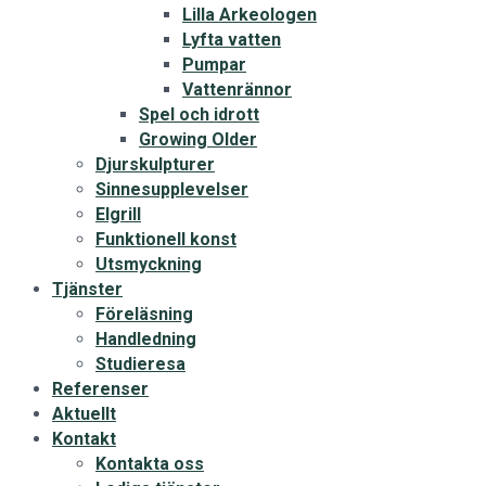
Lilla Arkeologen
Lyfta vatten
Pumpar
Vattenrännor
Spel och idrott
Growing Older
Djurskulpturer
Sinnesupplevelser
Elgrill
Funktionell konst
Utsmyckning
Tjänster
Föreläsning
Handledning
Studieresa
Referenser
Aktuellt
Kontakt
Kontakta oss