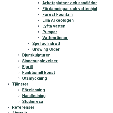
Arbetsplatser och sandlådor
Fördämningar och vattenhjul
Forest Fountain
Lilla Arkeologen
Lyfta vatten
Pumpar
Vattenrännor
Spel och idrott
Growing Older
Djurskulpturer
Sinnesupplevelser
Elgrill
Funktionell konst
Utsmyckning
Tjänster
Föreläsning
Handledning
Studieresa
Referenser