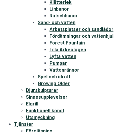
Klätterlek
Linbanor
Rutschbanor
Sand- och vatten
Arbetsplatser och sandlådor
Fördämningar och vattenhjul
Forest Fountain
Lilla Arkeologen
Lyfta vatten
Pumpar
Vattenrännor
Spel och idrott
Growing Older
Djurskulpturer
Sinnesupplevelser
Elgrill
Funktionell konst
Utsmyckning
Tjänster
Föreläsning