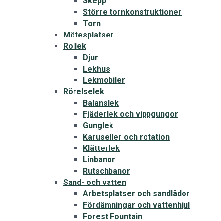
Skepp
Större tornkonstruktioner
Torn
Mötesplatser
Rollek
Djur
Lekhus
Lekmobiler
Rörelselek
Balanslek
Fjäderlek och vippgungor
Gunglek
Karuseller och rotation
Klätterlek
Linbanor
Rutschbanor
Sand- och vatten
Arbetsplatser och sandlådor
Fördämningar och vattenhjul
Forest Fountain