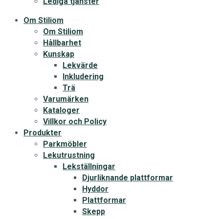
Lediga tjänster
Om Stiliom
Om Stiliom
Hållbarhet
Kunskap
Lekvärde
Inkludering
Trä
Varumärken
Kataloger
Villkor och Policy
Produkter
Parkmöbler
Lekutrustning
Lekställningar
Djurliknande plattformar
Hyddor
Plattformar
Skepp