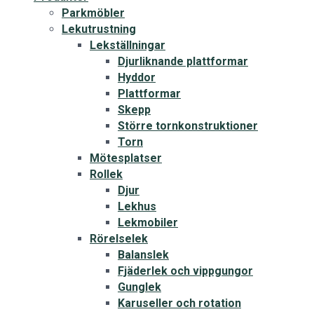
Parkmöbler
Lekutrustning
Lekställningar
Djurliknande plattformar
Hyddor
Plattformar
Skepp
Större tornkonstruktioner
Torn
Mötesplatser
Rollek
Djur
Lekhus
Lekmobiler
Rörelselek
Balanslek
Fjäderlek och vippgungor
Gunglek
Karuseller och rotation