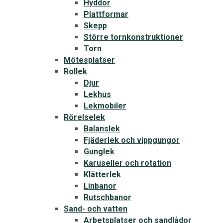
Hyddor
Plattformar
Skepp
Större tornkonstruktioner
Torn
Mötesplatser
Rollek
Djur
Lekhus
Lekmobiler
Rörelselek
Balanslek
Fjäderlek och vippgungor
Gunglek
Karuseller och rotation
Klätterlek
Linbanor
Rutschbanor
Sand- och vatten
Arbetsplatser och sandlådor