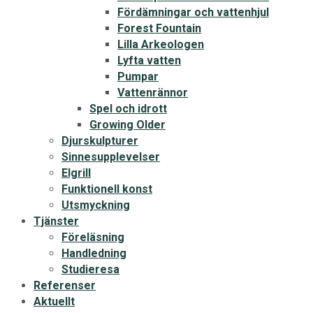
Fördämningar och vattenhjul
Forest Fountain
Lilla Arkeologen
Lyfta vatten
Pumpar
Vattenrännor
Spel och idrott
Growing Older
Djurskulpturer
Sinnesupplevelser
Elgrill
Funktionell konst
Utsmyckning
Tjänster
Föreläsning
Handledning
Studieresa
Referenser
Aktuellt