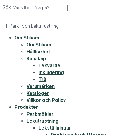
Sök
| Park- och Lekutrustning
Om Stiliom
Om Stiliom
Hållbarhet
Kunskap
Lekvärde
Inkludering
Trä
Varumärken
Kataloger
Villkor och Policy
Produkter
Parkmöbler
Lekutrustning
Lekställningar
Djurliknande plattformar