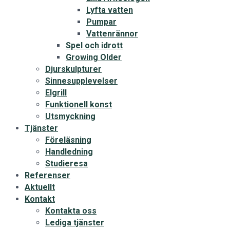
Lyfta vatten
Pumpar
Vattenrännor
Spel och idrott
Growing Older
Djurskulpturer
Sinnesupplevelser
Elgrill
Funktionell konst
Utsmyckning
Tjänster
Föreläsning
Handledning
Studieresa
Referenser
Aktuellt
Kontakt
Kontakta oss
Lediga tjänster