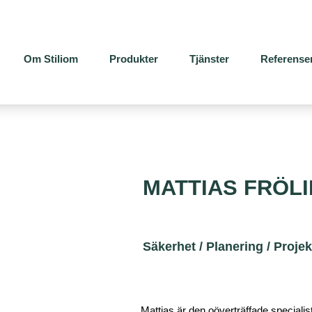
Om Stiliom
Produkter
Tjänster
Referense
MATTIAS FRÖL
Säkerhet / Planering / Proj
Mattias är den oöverträffade specialis