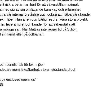
it risk arbetar han hårt för att säkerställa maximalt
ela med sig av sin omfattande kunskap och erfarenhet
bättra vår interna förståelse utan också att hjälpa våra kunder
kmiljöer. Han är en oumbärlig resurs i våra stora projekt,
er, leverantörer och kunder för att säkerställa att
öjliga sätt. När Mattias inte lägger tid på Stiliom
sin familj eller på golfbanan.
h benefit risk för lekmiljöer.
gsledare inom leksäkerhet, säkerhetsstandard och
rtly enclosed openings”
18