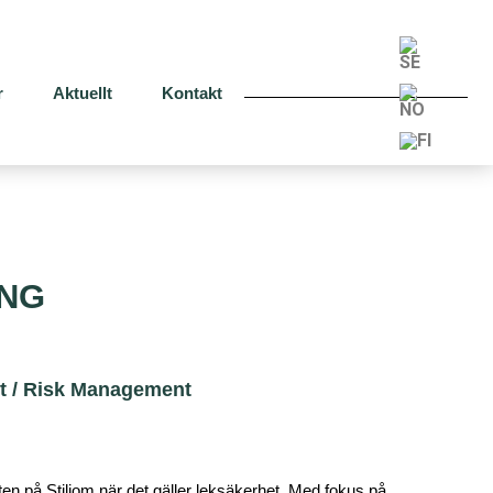
r
Aktuellt
Kontakt
ING
ekt / Risk Management
ten på Stiliom när det gäller leksäkerhet. Med fokus på