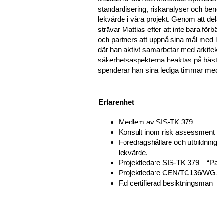
standardisering, riskanalyser och benef
lekvärde i våra projekt. Genom att d
strävar Mattias efter att inte bara för
och partners att uppnå sina mål med le
där han aktivt samarbetar med arkitekt
säkerhetsaspekterna beaktas på bästa m
spenderar han sina lediga timmar med 
Erfarenhet
Medlem av SIS-TK 379
Konsult inom risk assessment oc
Föredragshållare och utbildnin
lekvärde.
Projektledare SIS-TK 379 – “Pa
Projektledare CEN/TC136/WG
F.d certifierad besiktningsman