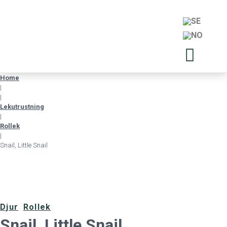
Home
|
|
Lekutrustning
|
Rollek
|
Snail, Little Snail
Djur
,
Rollek
Snail, Little Snail