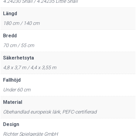
4.24230 Snail / 4.24235 Little Snail
Längd
180 cm / 140 cm
Bredd
70 cm / 55 cm
Säkerhetsyta
4,8 x 3,7 m / 4,4 x 3,55 m
Fallhöjd
Under 60 cm
Material
Obehandlad europeisk lärk, PEFC-certifierad
Design
Richter Spielgeräte GmbH