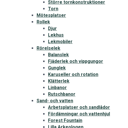
Större tornkonstruktioner
Torn
Mötesplatser
Rollek
Djur
Lekhus
Lekmobiler
Rörelselek
Balanslek
Fjäderlek och vippgungor
Gunglek
Karuseller och rotation
Klätterlek
Linbanor
Rutschbanor
Sand- och vatten
Arbetsplatser och sandlådor
Fördämningar och vattenhjul
Forest Fountain
Lilla Arkeologen