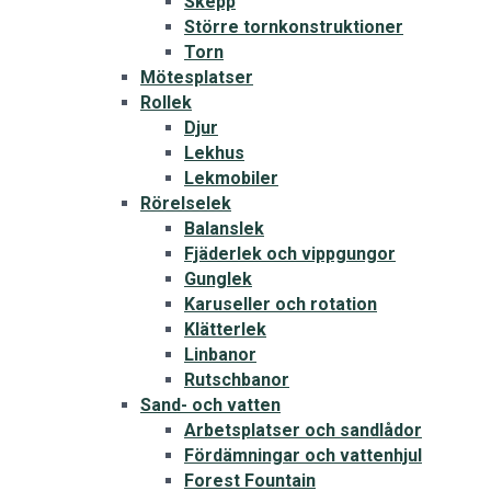
Skepp
Större tornkonstruktioner
Torn
Mötesplatser
Rollek
Djur
Lekhus
Lekmobiler
Rörelselek
Balanslek
Fjäderlek och vippgungor
Gunglek
Karuseller och rotation
Klätterlek
Linbanor
Rutschbanor
Sand- och vatten
Arbetsplatser och sandlådor
Fördämningar och vattenhjul
Forest Fountain