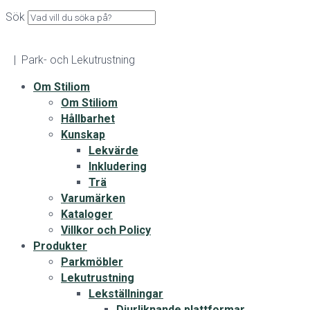
Sök
| Park- och Lekutrustning
Om Stiliom
Om Stiliom
Hållbarhet
Kunskap
Lekvärde
Inkludering
Trä
Varumärken
Kataloger
Villkor och Policy
Produkter
Parkmöbler
Lekutrustning
Lekställningar
Djurliknande plattformar