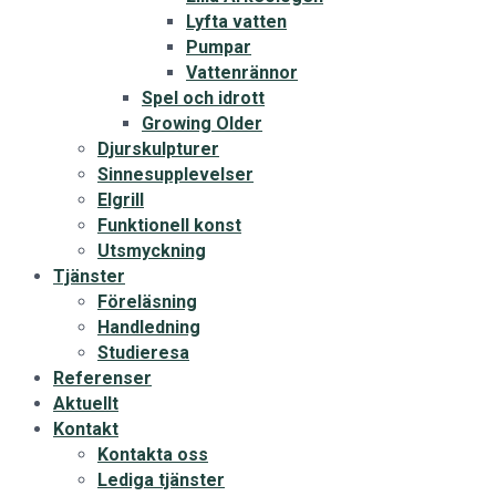
Lyfta vatten
Pumpar
Vattenrännor
Spel och idrott
Growing Older
Djurskulpturer
Sinnesupplevelser
Elgrill
Funktionell konst
Utsmyckning
Tjänster
Föreläsning
Handledning
Studieresa
Referenser
Aktuellt
Kontakt
Kontakta oss
Lediga tjänster