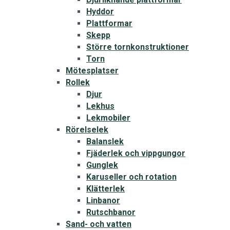
Hyddor
Plattformar
Skepp
Större tornkonstruktioner
Torn
Mötesplatser
Rollek
Djur
Lekhus
Lekmobiler
Rörelselek
Balanslek
Fjäderlek och vippgungor
Gunglek
Karuseller och rotation
Klätterlek
Linbanor
Rutschbanor
Sand- och vatten