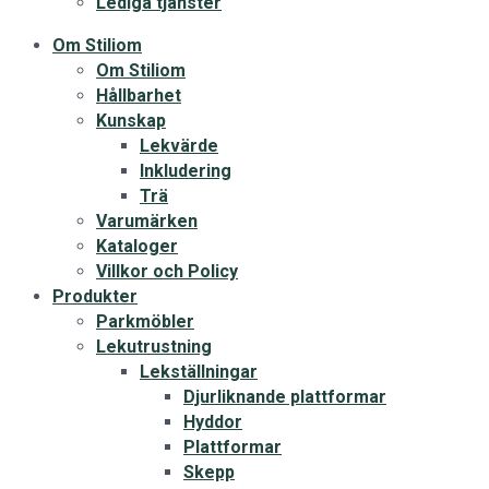
Lediga tjänster
Om Stiliom
Om Stiliom
Hållbarhet
Kunskap
Lekvärde
Inkludering
Trä
Varumärken
Kataloger
Villkor och Policy
Produkter
Parkmöbler
Lekutrustning
Lekställningar
Djurliknande plattformar
Hyddor
Plattformar
Skepp