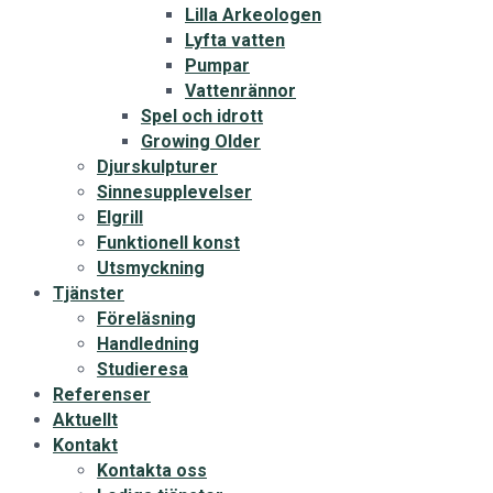
Lilla Arkeologen
Lyfta vatten
Pumpar
Vattenrännor
Spel och idrott
Growing Older
Djurskulpturer
Sinnesupplevelser
Elgrill
Funktionell konst
Utsmyckning
Tjänster
Föreläsning
Handledning
Studieresa
Referenser
Aktuellt
Kontakt
Kontakta oss