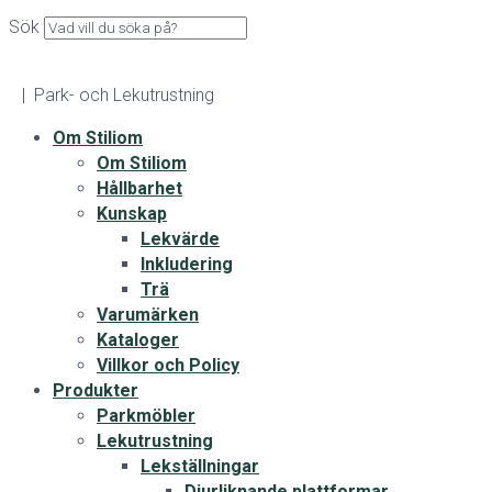
Sök
| Park- och Lekutrustning
Om Stiliom
Om Stiliom
Hållbarhet
Kunskap
Lekvärde
Inkludering
Trä
Varumärken
Kataloger
Villkor och Policy
Produkter
Parkmöbler
Lekutrustning
Lekställningar
Djurliknande plattformar