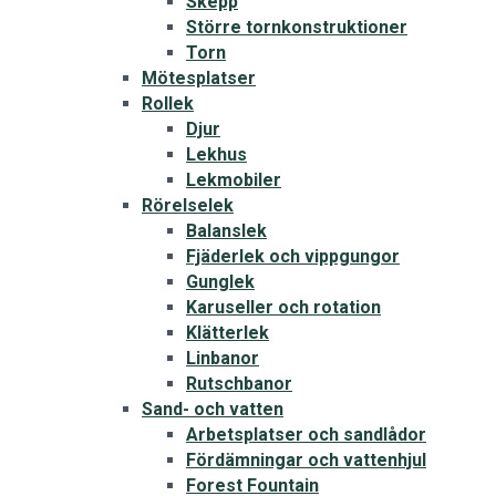
Skepp
Större tornkonstruktioner
Torn
Mötesplatser
Rollek
Djur
Lekhus
Lekmobiler
Rörelselek
Balanslek
Fjäderlek och vippgungor
Gunglek
Karuseller och rotation
Klätterlek
Linbanor
Rutschbanor
Sand- och vatten
Arbetsplatser och sandlådor
Fördämningar och vattenhjul
Forest Fountain