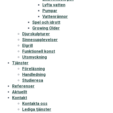
Lyfta vatten
Pumpar
Vattenrännor
Spel och idrott
Growing Older
Djurskulpturer
Sinnesupplevelser
Elgrill
Funktionell konst
Utsmyckning
Tjänster
Föreläsning
Handledning
Studieresa
Referenser
Aktuellt
Kontakt
Kontakta oss
Lediga tjänster