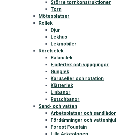
Större tornkonstruktioner
Torn
Mötesplatser
Rollek
Djur
Lekhus
Lekmobiler
Rörelselek
Balanslek
Fjäderlek och vippgungor
Gunglek
Karuseller och rotation
Klätterlek
Linbanor
Rutschbanor
Sand- och vatten
Arbetsplatser och sandlådor
Fördämningar och vattenhjul
Forest Fountain
Lilla Arkeologen