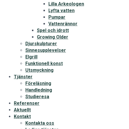
Lilla Arkeologen
Lyfta vatten
Pumpar
Vattenrännor
Spel och idrott
Growing Older
Djurskulpturer
Sinnesupplevelser
Elgrill
Funktionell konst
Utsmyckning
Tjänster
Föreläsning
Handledning
Studieresa
Referenser
Aktuellt
Kontakt
Kontakta oss