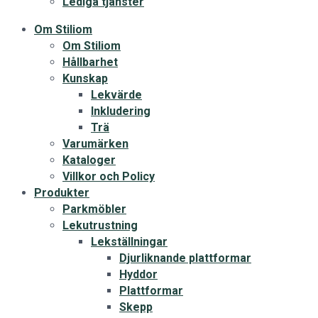
Lediga tjänster
Om Stiliom
Om Stiliom
Hållbarhet
Kunskap
Lekvärde
Inkludering
Trä
Varumärken
Kataloger
Villkor och Policy
Produkter
Parkmöbler
Lekutrustning
Lekställningar
Djurliknande plattformar
Hyddor
Plattformar
Skepp