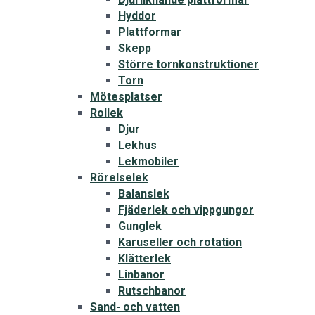
Hyddor
Plattformar
Skepp
Större tornkonstruktioner
Torn
Mötesplatser
Rollek
Djur
Lekhus
Lekmobiler
Rörelselek
Balanslek
Fjäderlek och vippgungor
Gunglek
Karuseller och rotation
Klätterlek
Linbanor
Rutschbanor
Sand- och vatten