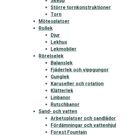
Skepp
Större tornkonstruktioner
Torn
Mötesplatser
Rollek
Djur
Lekhus
Lekmobiler
Rörelselek
Balanslek
Fjäderlek och vippgungor
Gunglek
Karuseller och rotation
Klätterlek
Linbanor
Rutschbanor
Sand- och vatten
Arbetsplatser och sandlådor
Fördämningar och vattenhjul
Forest Fountain