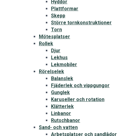
Hyddor
Plattformar
Skepp
Större tornkonstruktioner
Torn
Mötesplatser
Rollek
Djur
Lekhus
Lekmobiler
Rörelselek
Balanslek
Fjäderlek och vippgungor
Gunglek
Karuseller och rotation
Klätterlek
Linbanor
Rutschbanor
Sand- och vatten
Arbetsplatser och sandlådor