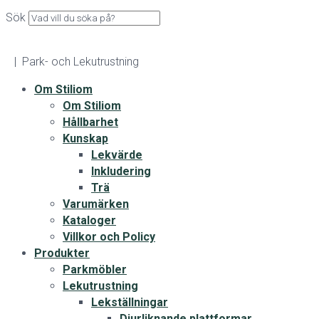
Sök
| Park- och Lekutrustning
Om Stiliom
Om Stiliom
Hållbarhet
Kunskap
Lekvärde
Inkludering
Trä
Varumärken
Kataloger
Villkor och Policy
Produkter
Parkmöbler
Lekutrustning
Lekställningar
Djurliknande plattformar