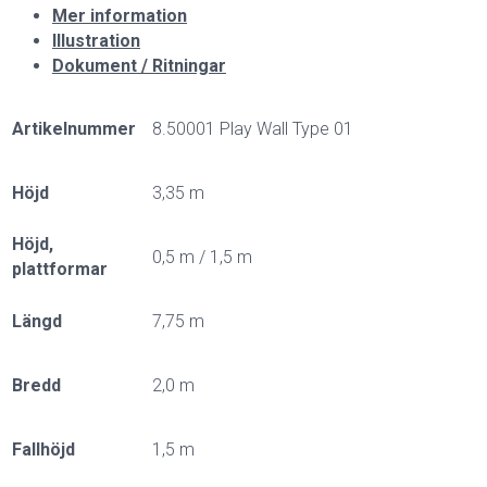
Mer information
Illustration
Dokument / Ritningar
Artikelnummer
8.50001 Play Wall Type 01
Höjd
3,35 m
Höjd,
0,5 m / 1,5 m
plattformar
Längd
7,75 m
Bredd
2,0 m
Fallhöjd
1,5 m