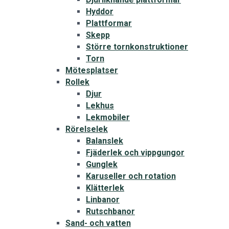
Hyddor
Plattformar
Skepp
Större tornkonstruktioner
Torn
Mötesplatser
Rollek
Djur
Lekhus
Lekmobiler
Rörelselek
Balanslek
Fjäderlek och vippgungor
Gunglek
Karuseller och rotation
Klätterlek
Linbanor
Rutschbanor
Sand- och vatten