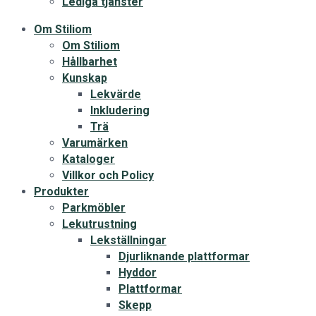
Lediga tjänster
Om Stiliom
Om Stiliom
Hållbarhet
Kunskap
Lekvärde
Inkludering
Trä
Varumärken
Kataloger
Villkor och Policy
Produkter
Parkmöbler
Lekutrustning
Lekställningar
Djurliknande plattformar
Hyddor
Plattformar
Skepp