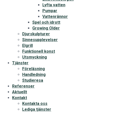
Lyfta vatten
Pumpar
Vattenrännor
Spel och idrott
Growing Older
Djurskulpturer
Sinnesupplevelser
Elgrill
Funktionell konst
Utsmyckning
Tjänster
Föreläsning
Handledning
Studieresa
Referenser
Aktuellt
Kontakt
Kontakta oss
Lediga tjänster