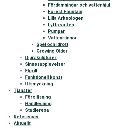
Fördämningar och vattenhjul
Forest Fountain
Lilla Arkeologen
Lyfta vatten
Pumpar
Vattenrännor
Spel och idrott
Growing Older
Djurskulpturer
Sinnesupplevelser
Elgrill
Funktionell konst
Utsmyckning
Tjänster
Föreläsning
Handledning
Studieresa
Referenser
Aktuellt