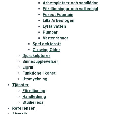
Arbetsplatser och sandlådor
Fördämningar och vattenhjul
Forest Fountain
Lilla Arkeologen
Lyfta vatten
Pumpar
Vattenrännor
Spel och idrott
Growing Older
Djurskulpturer
Sinnesupplevelser
Elgrill
Funktionell konst
Utsmyckning
Tjänster
Föreläsning
Handledning
Studieresa
Referenser