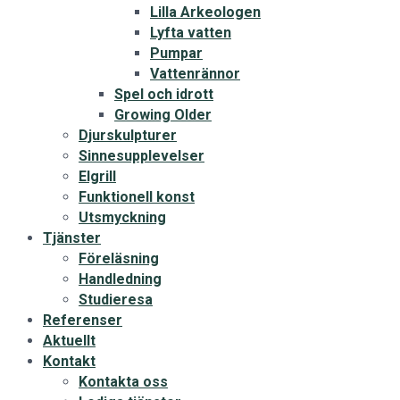
Lilla Arkeologen
Lyfta vatten
Pumpar
Vattenrännor
Spel och idrott
Growing Older
Djurskulpturer
Sinnesupplevelser
Elgrill
Funktionell konst
Utsmyckning
Tjänster
Föreläsning
Handledning
Studieresa
Referenser
Aktuellt
Kontakt
Kontakta oss