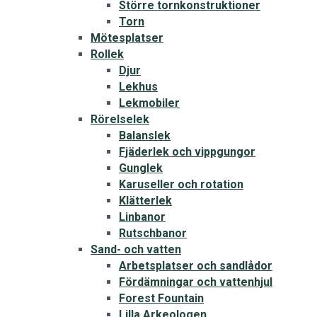
Större tornkonstruktioner
Torn
Mötesplatser
Rollek
Djur
Lekhus
Lekmobiler
Rörelselek
Balanslek
Fjäderlek och vippgungor
Gunglek
Karuseller och rotation
Klätterlek
Linbanor
Rutschbanor
Sand- och vatten
Arbetsplatser och sandlådor
Fördämningar och vattenhjul
Forest Fountain
Lilla Arkeologen