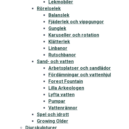
Lekmobiler
Rörelselek
Balanslek
Fjäderlek och vippgungor
Gunglek
Karuseller och rotation
Klätterlek
Linbanor
Rutschbanor
Sand- och vatten
Arbetsplatser och sandlådor
Fördämningar och vattenhjul
Forest Fountain
Lilla Arkeologen
Lyfta vatten
Pumpar
Vattenrännor
Spel och idrott
Growing Older
Djurskulpturer