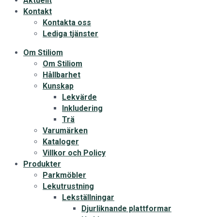
Aktuellt
Kontakt
Kontakta oss
Lediga tjänster
Om Stiliom
Om Stiliom
Hållbarhet
Kunskap
Lekvärde
Inkludering
Trä
Varumärken
Kataloger
Villkor och Policy
Produkter
Parkmöbler
Lekutrustning
Lekställningar
Djurliknande plattformar