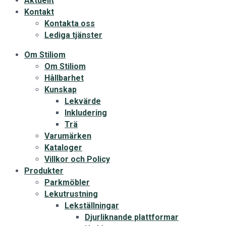
Aktuellt
Kontakt
Kontakta oss
Lediga tjänster
Om Stiliom
Om Stiliom
Hållbarhet
Kunskap
Lekvärde
Inkludering
Trä
Varumärken
Kataloger
Villkor och Policy
Produkter
Parkmöbler
Lekutrustning
Lekställningar
Djurliknande plattformar