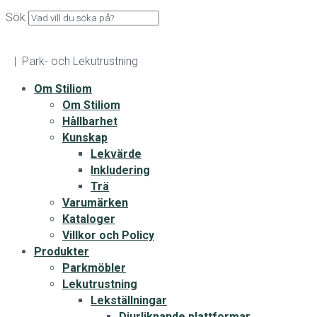
Sök
| Park- och Lekutrustning
Om Stiliom
Om Stiliom
Hållbarhet
Kunskap
Lekvärde
Inkludering
Trä
Varumärken
Kataloger
Villkor och Policy
Produkter
Parkmöbler
Lekutrustning
Lekställningar
Djurliknande plattformar