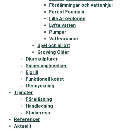
Fördämningar och vattenhjul
Forest Fountain
Lilla Arkeologen
Lyfta vatten
Pumpar
Vattenrännor
Spel och idrott
Growing Older
Djurskulpturer
Sinnesupplevelser
Elgrill
Funktionell konst
Utsmyckning
Tjänster
Föreläsning
Handledning
Studieresa
Referenser
Aktuellt