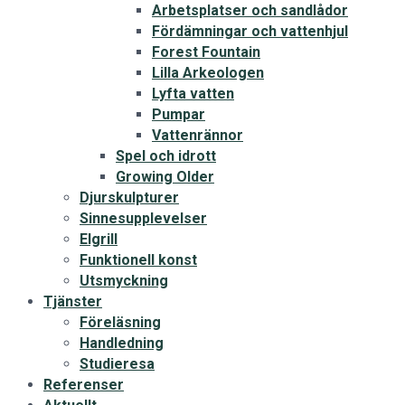
Arbetsplatser och sandlådor
Fördämningar och vattenhjul
Forest Fountain
Lilla Arkeologen
Lyfta vatten
Pumpar
Vattenrännor
Spel och idrott
Growing Older
Djurskulpturer
Sinnesupplevelser
Elgrill
Funktionell konst
Utsmyckning
Tjänster
Föreläsning
Handledning
Studieresa
Referenser