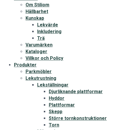
Om Stiliom
Hållbarhet
Kunskap
Lekvärde
Inkludering
Trä
Varumärken
Kataloger
Villkor och Policy
Produkter
Parkmöbler
Lekutrustning
Lekställningar
Djurliknande plattformar
Hyddor
Plattformar
Skepp
Större tornkonstruktioner
Torn