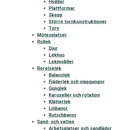
Hyddor
Plattformar
Skepp
Större tornkonstruktioner
Torn
Mötesplatser
Rollek
Djur
Lekhus
Lekmobiler
Rörelselek
Balanslek
Fjäderlek och vippgungor
Gunglek
Karuseller och rotation
Klätterlek
Linbanor
Rutschbanor
Sand- och vatten
Arbetsplatser och sandlådor