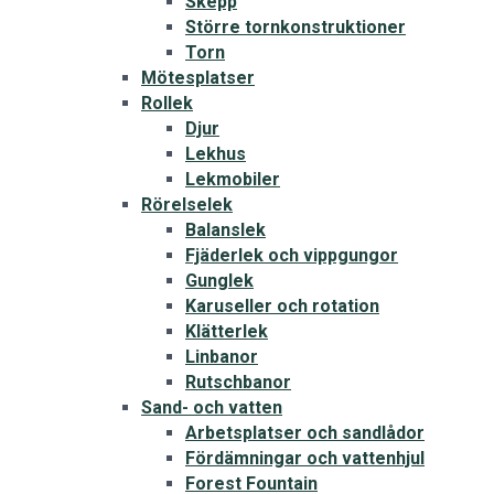
Skepp
Större tornkonstruktioner
Torn
Mötesplatser
Rollek
Djur
Lekhus
Lekmobiler
Rörelselek
Balanslek
Fjäderlek och vippgungor
Gunglek
Karuseller och rotation
Klätterlek
Linbanor
Rutschbanor
Sand- och vatten
Arbetsplatser och sandlådor
Fördämningar och vattenhjul
Forest Fountain