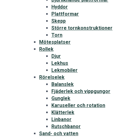
Hyddor
Plattformar
Skepp
Större tornkonstruktioner
Torn
Mötesplatser
Rollek
Djur
Lekhus
Lekmobiler
Rörelselek
Balanslek
Fjäderlek och vippgungor
Gunglek
Karuseller och rotation
Klätterlek
Linbanor
Rutschbanor
Sand- och vatten