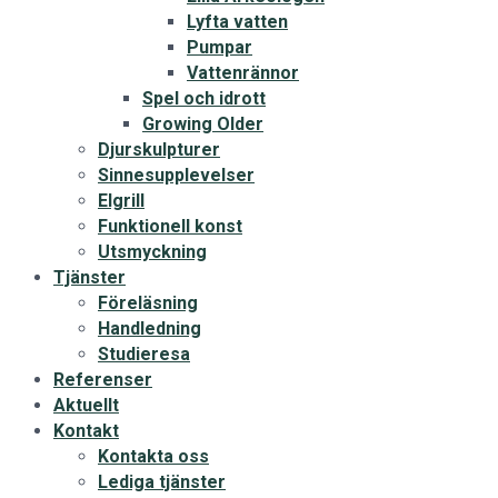
Lyfta vatten
Pumpar
Vattenrännor
Spel och idrott
Growing Older
Djurskulpturer
Sinnesupplevelser
Elgrill
Funktionell konst
Utsmyckning
Tjänster
Föreläsning
Handledning
Studieresa
Referenser
Aktuellt
Kontakt
Kontakta oss
Lediga tjänster