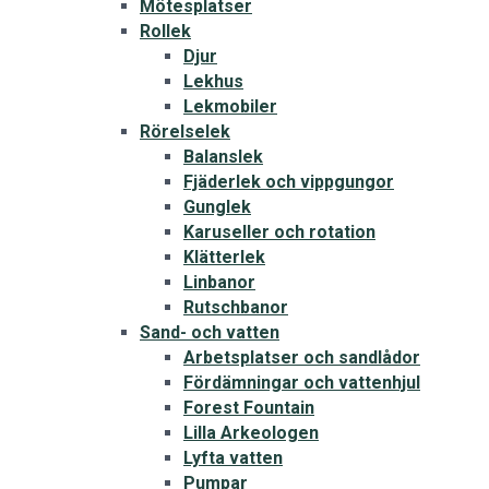
Mötesplatser
Rollek
Djur
Lekhus
Lekmobiler
Rörelselek
Balanslek
Fjäderlek och vippgungor
Gunglek
Karuseller och rotation
Klätterlek
Linbanor
Rutschbanor
Sand- och vatten
Arbetsplatser och sandlådor
Fördämningar och vattenhjul
Forest Fountain
Lilla Arkeologen
Lyfta vatten
Pumpar