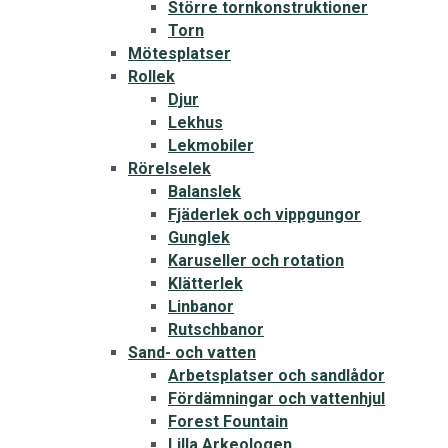
Större tornkonstruktioner
Torn
Mötesplatser
Rollek
Djur
Lekhus
Lekmobiler
Rörelselek
Balanslek
Fjäderlek och vippgungor
Gunglek
Karuseller och rotation
Klätterlek
Linbanor
Rutschbanor
Sand- och vatten
Arbetsplatser och sandlådor
Fördämningar och vattenhjul
Forest Fountain
Lilla Arkeologen