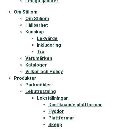
Lediga tjänster
Om Stiliom
Om Stiliom
Hållbarhet
Kunskap
Lekvärde
Inkludering
Trä
Varumärken
Kataloger
Villkor och Policy
Produkter
Parkmöbler
Lekutrustning
Lekställningar
Djurliknande plattformar
Hyddor
Plattformar
Skepp