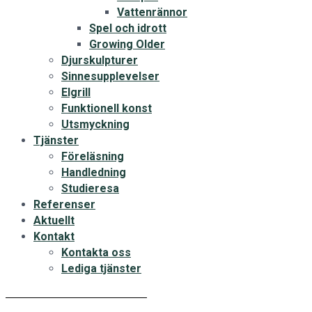
Vattenrännor
Spel och idrott
Growing Older
Djurskulpturer
Sinnesupplevelser
Elgrill
Funktionell konst
Utsmyckning
Tjänster
Föreläsning
Handledning
Studieresa
Referenser
Aktuellt
Kontakt
Kontakta oss
Lediga tjänster