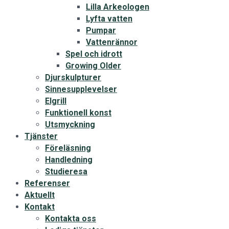
Lilla Arkeologen
Lyfta vatten
Pumpar
Vattenrännor
Spel och idrott
Growing Older
Djurskulpturer
Sinnesupplevelser
Elgrill
Funktionell konst
Utsmyckning
Tjänster
Föreläsning
Handledning
Studieresa
Referenser
Aktuellt
Kontakt
Kontakta oss