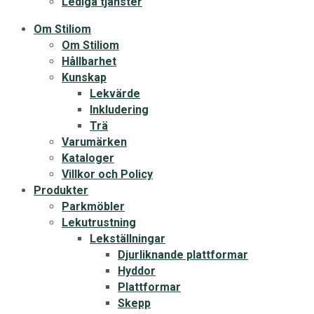
Lediga tjänster
Om Stiliom
Om Stiliom
Hållbarhet
Kunskap
Lekvärde
Inkludering
Trä
Varumärken
Kataloger
Villkor och Policy
Produkter
Parkmöbler
Lekutrustning
Lekställningar
Djurliknande plattformar
Hyddor
Plattformar
Skepp