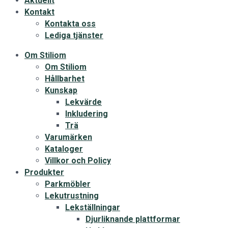
Aktuellt
Kontakt
Kontakta oss
Lediga tjänster
Om Stiliom
Om Stiliom
Hållbarhet
Kunskap
Lekvärde
Inkludering
Trä
Varumärken
Kataloger
Villkor och Policy
Produkter
Parkmöbler
Lekutrustning
Lekställningar
Djurliknande plattformar