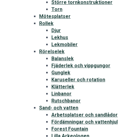
Större tornkonstruktioner
Torn
Mötesplatser
Rollek
Djur
Lekhus
Lekmobiler
Rörelselek
Balanslek
Fjäderlek och vippgungor
Gunglek
Karuseller och rotation
Klätterlek
Linbanor
Rutschbanor
Sand- och vatten
Arbetsplatser och sandlådor
Fördämningar och vattenhjul
Forest Fountain
Lilla Arkeologen