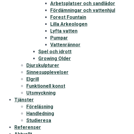
Arbetsplatser och sandlådor
Fördämningar och vattenhjul
Forest Fountain
Lilla Arkeologen
Lyfta vatten
Pumpar
Vattenrännor
Spel och idrott
Growing Older
Djurskulpturer
Sinnesupplevelser
Elgrill
Funktionell konst
Utsmyckning
Tjänster
Föreläsning
Handledning
Studieresa
Referenser