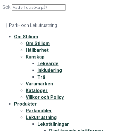
Sök
| Park- och Lekutrustning
Om Stiliom
Om Stiliom
Hållbarhet
Kunskap
Lekvärde
Inkludering
Trä
Varumärken
Kataloger
Villkor och Policy
Produkter
Parkmöbler
Lekutrustning
Lekställningar
Djurliknande plattformar