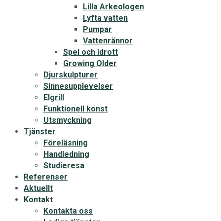
Lilla Arkeologen
Lyfta vatten
Pumpar
Vattenrännor
Spel och idrott
Growing Older
Djurskulpturer
Sinnesupplevelser
Elgrill
Funktionell konst
Utsmyckning
Tjänster
Föreläsning
Handledning
Studieresa
Referenser
Aktuellt
Kontakt
Kontakta oss