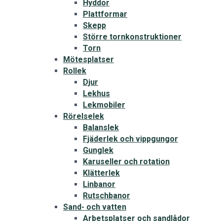
Hyddor
Plattformar
Skepp
Större tornkonstruktioner
Torn
Mötesplatser
Rollek
Djur
Lekhus
Lekmobiler
Rörelselek
Balanslek
Fjäderlek och vippgungor
Gunglek
Karuseller och rotation
Klätterlek
Linbanor
Rutschbanor
Sand- och vatten
Arbetsplatser och sandlådor