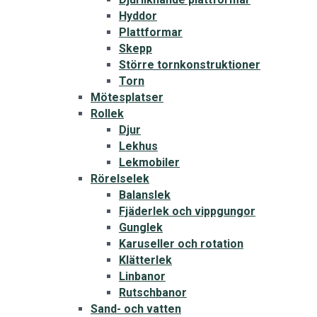
Hyddor
Plattformar
Skepp
Större tornkonstruktioner
Torn
Mötesplatser
Rollek
Djur
Lekhus
Lekmobiler
Rörelselek
Balanslek
Fjäderlek och vippgungor
Gunglek
Karuseller och rotation
Klätterlek
Linbanor
Rutschbanor
Sand- och vatten