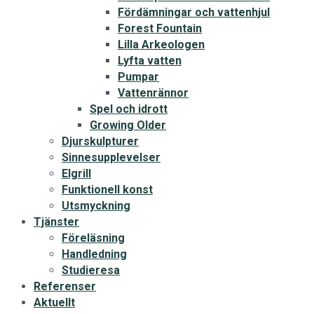
Fördämningar och vattenhjul
Forest Fountain
Lilla Arkeologen
Lyfta vatten
Pumpar
Vattenrännor
Spel och idrott
Growing Older
Djurskulpturer
Sinnesupplevelser
Elgrill
Funktionell konst
Utsmyckning
Tjänster
Föreläsning
Handledning
Studieresa
Referenser
Aktuellt