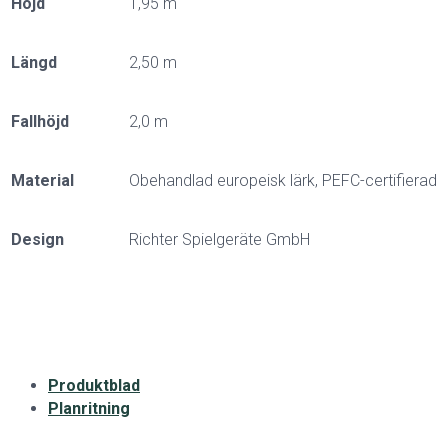
Höjd
1,95 m
Längd
2,50 m
Fallhöjd
2,0 m
Material
Obehandlad europeisk lärk, PEFC-certifierad
Design
Richter Spielgeräte GmbH
Produktblad
Planritning