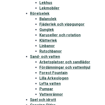
Lekhus
Lekmobiler
Rörelselek
Balanslek
Fjäderlek och vippgungor
Gunglek
Karuseller och rotation
Klätterlek
Linbanor
Rutschbanor
Sand- och vatten
Arbetsplatser och sandlådor
Fördämningar och vattenhjul
Forest Fountain
Lilla Arkeologen
Lyfta vatten
Pumpar
Vattenrännor
Spel och idrott