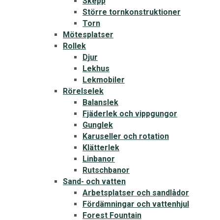
Skepp
Större tornkonstruktioner
Torn
Mötesplatser
Rollek
Djur
Lekhus
Lekmobiler
Rörelselek
Balanslek
Fjäderlek och vippgungor
Gunglek
Karuseller och rotation
Klätterlek
Linbanor
Rutschbanor
Sand- och vatten
Arbetsplatser och sandlådor
Fördämningar och vattenhjul
Forest Fountain