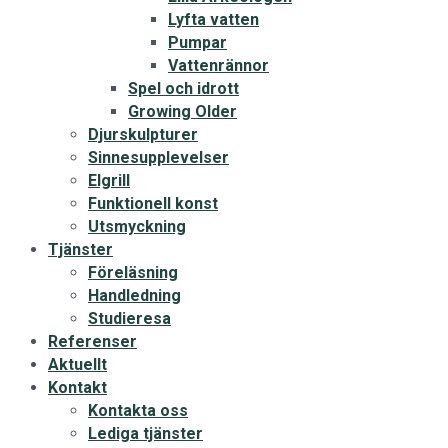
Lyfta vatten
Pumpar
Vattenrännor
Spel och idrott
Growing Older
Djurskulpturer
Sinnesupplevelser
Elgrill
Funktionell konst
Utsmyckning
Tjänster
Föreläsning
Handledning
Studieresa
Referenser
Aktuellt
Kontakt
Kontakta oss
Lediga tjänster