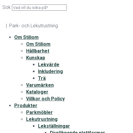
Sök
| Park- och Lekutrustning
Om Stiliom
Om Stiliom
Hållbarhet
Kunskap
Lekvärde
Inkludering
Trä
Varumärken
Kataloger
Villkor och Policy
Produkter
Parkmöbler
Lekutrustning
Lekställningar
Djurliknande plattformar