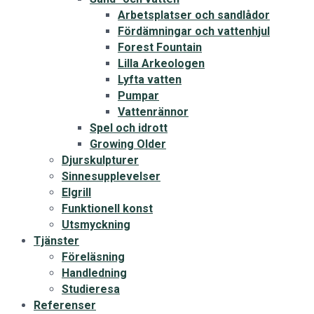
Arbetsplatser och sandlådor
Fördämningar och vattenhjul
Forest Fountain
Lilla Arkeologen
Lyfta vatten
Pumpar
Vattenrännor
Spel och idrott
Growing Older
Djurskulpturer
Sinnesupplevelser
Elgrill
Funktionell konst
Utsmyckning
Tjänster
Föreläsning
Handledning
Studieresa
Referenser