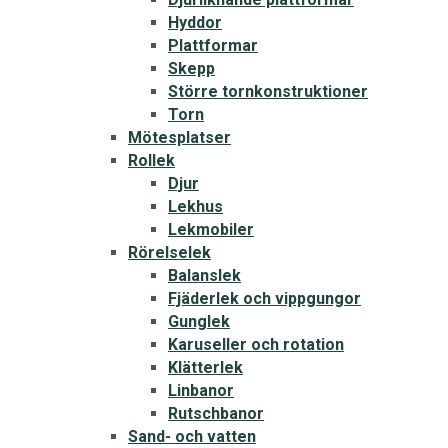
Hyddor
Plattformar
Skepp
Större tornkonstruktioner
Torn
Mötesplatser
Rollek
Djur
Lekhus
Lekmobiler
Rörelselek
Balanslek
Fjäderlek och vippgungor
Gunglek
Karuseller och rotation
Klätterlek
Linbanor
Rutschbanor
Sand- och vatten