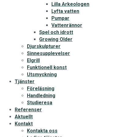
Lilla Arkeologen
Lyfta vatten
Pumpar
Vattenrännor
Spel och idrott
Growing Older
Djurskulpturer
Sinnesupplevelser
Elgrill
Funktionell konst
Utsmyckning
Tjänster
Föreläsning
Handledning
Studieresa
Referenser
Aktuellt
Kontakt
Kontakta oss