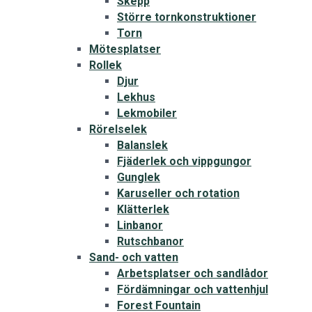
Skepp
Större tornkonstruktioner
Torn
Mötesplatser
Rollek
Djur
Lekhus
Lekmobiler
Rörelselek
Balanslek
Fjäderlek och vippgungor
Gunglek
Karuseller och rotation
Klätterlek
Linbanor
Rutschbanor
Sand- och vatten
Arbetsplatser och sandlådor
Fördämningar och vattenhjul
Forest Fountain