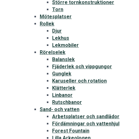
Större tornkonstruktioner
Torn
Mötesplatser
Rollek
Djur
Lekhus
Lekmobiler
Rörelselek
Balanslek
Fjäderlek och vippgungor
Gunglek
Karuseller och rotation
Klätterlek
Linbanor
Rutschbanor
Sand- och vatten
Arbetsplatser och sandlådor
Fördämningar och vattenhjul
Forest Fountain
Lilla Arkeologen