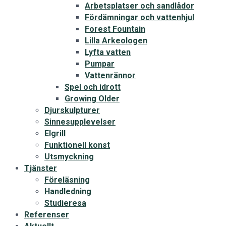
Arbetsplatser och sandlådor
Fördämningar och vattenhjul
Forest Fountain
Lilla Arkeologen
Lyfta vatten
Pumpar
Vattenrännor
Spel och idrott
Growing Older
Djurskulpturer
Sinnesupplevelser
Elgrill
Funktionell konst
Utsmyckning
Tjänster
Föreläsning
Handledning
Studieresa
Referenser