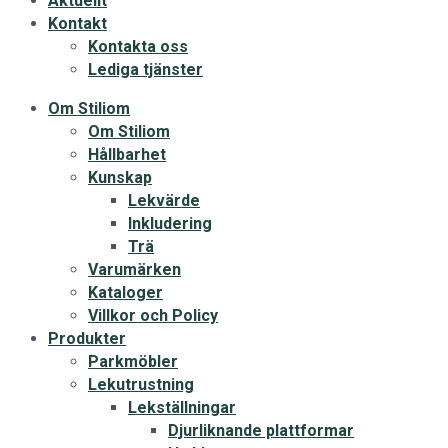
Aktuellt
Kontakt
Kontakta oss
Lediga tjänster
Om Stiliom
Om Stiliom
Hållbarhet
Kunskap
Lekvärde
Inkludering
Trä
Varumärken
Kataloger
Villkor och Policy
Produkter
Parkmöbler
Lekutrustning
Lekställningar
Djurliknande plattformar