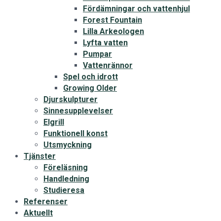
Fördämningar och vattenhjul
Forest Fountain
Lilla Arkeologen
Lyfta vatten
Pumpar
Vattenrännor
Spel och idrott
Growing Older
Djurskulpturer
Sinnesupplevelser
Elgrill
Funktionell konst
Utsmyckning
Tjänster
Föreläsning
Handledning
Studieresa
Referenser
Aktuellt