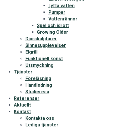
Lyfta vatten
Pumpar
Vattenrännor
Spel och idrott
Growing Older
Djurskulpturer
Sinnesupplevelser
Elgrill
Funktionell konst
Utsmyckning
Tjänster
Föreläsning
Handledning
Studieresa
Referenser
Aktuellt
Kontakt
Kontakta oss
Lediga tjänster