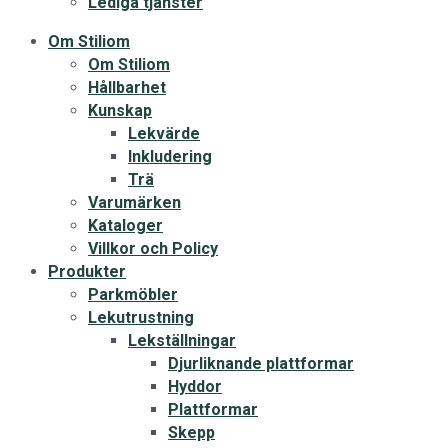
Lediga tjänster
Om Stiliom
Om Stiliom
Hållbarhet
Kunskap
Lekvärde
Inkludering
Trä
Varumärken
Kataloger
Villkor och Policy
Produkter
Parkmöbler
Lekutrustning
Lekställningar
Djurliknande plattformar
Hyddor
Plattformar
Skepp