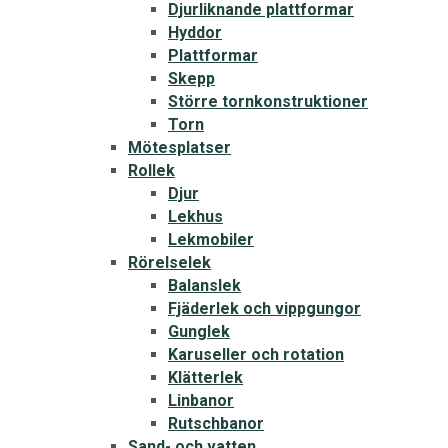
Djurliknande plattformar
Hyddor
Plattformar
Skepp
Större tornkonstruktioner
Torn
Mötesplatser
Rollek
Djur
Lekhus
Lekmobiler
Rörelselek
Balanslek
Fjäderlek och vippgungor
Gunglek
Karuseller och rotation
Klätterlek
Linbanor
Rutschbanor
Sand- och vatten