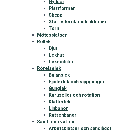
Hyddor
Plattformar
Skepp
Större tornkonstruktioner
Torn
Mötesplatser
Rollek
Djur
Lekhus
Lekmobiler
Rörelselek
Balanslek
Fjäderlek och vippgungor
Gunglek
Karuseller och rotation
Klätterlek
Linbanor
Rutschbanor
Sand- och vatten
Arbetsplatser och sandlådor