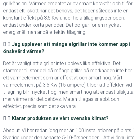
grillkänslan. Värmeelementet är av smart karaktär och tillför
endast eltillskott när det behövs, det ligger således inte en
konstant effekt på 3,5 Kw under hela tillagningsperioden,
endast under korta perioder. Det borgar för en mycket
energisnål men ändå effektiv tillagning.
Jag upplever att många elgrillar inte kommer upp i
önskvärd värme?
Det är vanligt att elgrillar inte upplevs lika effektiva. Det
stämmer till stor del då många grillar på marknaden inte har
ett värmeelement som är effektivt och smart nog. Vårt
värmeelement på 3,5 Kw (15 ampere) tillser att effekten vid
tillagning blir mycket hög, men smart nog att endast tillskjuta
mer värme när det behövs. Maten tillagas snabbt och
effektivt, precis som det ska vara.
Klarar produkten av vårt svenska klimat?
Absolut! Vi har redan idag mer än 100 installationer på plats i
Sverige under den senaste 5-10-årsperioden.
Att vi ännu inte