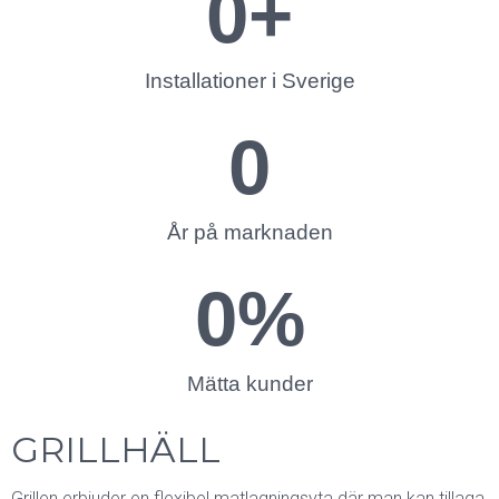
0
+
Installationer i Sverige
0
År på marknaden
0
%
Mätta kunder
GRILLHÄLL
Grillen erbjuder en flexibel matlagningsyta där man kan tillaga