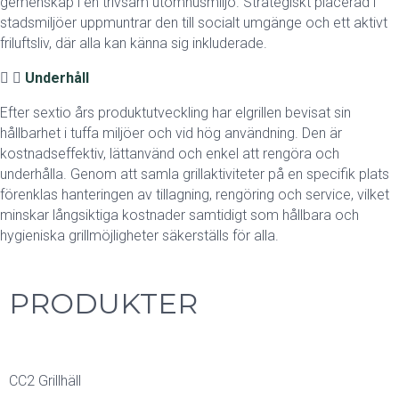
gemenskap i en trivsam utomhusmiljö. Strategiskt placerad i
stadsmiljöer uppmuntrar den till socialt umgänge och ett aktivt
friluftsliv, där alla kan känna sig inkluderade.
Underhåll
Efter sextio års produktutveckling har elgrillen bevisat sin
hållbarhet i tuffa miljöer och vid hög användning. Den är
kostnadseffektiv, lättanvänd och enkel att rengöra och
underhålla. Genom att samla grillaktiviteter på en specifik plats
förenklas hanteringen av tillagning, rengöring och service, vilket
minskar långsiktiga kostnader samtidigt som hållbara och
hygieniska grillmöjligheter säkerställs för alla.
PRODUKTER
CC2 Grillhäll