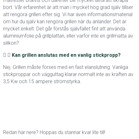
matrester bränns och därefter blir mycket lätta att skrapa
bort. Vår erfarenhet är att man i mycket hög grad själv tillser
att rengöra grillen efter sig. Vi har även informationsmaterial
om hur du själv kan rengöra grillen när du anländer. Det är
mycket enkelt. Det går förstås självfallet fint att använda
aluminiumfolie på grillplattan, eller varför inte en grillmatta av
silikon?
Kan grillen anslutas med en vanlig stickpropp?
Nej. Grillen måste förses med en fast elanslutning. Vanliga
stickproppar och vägguttag klarar normalt inte av kraften av
3,5 Kw och 15 ampere strömstyrka.
Redan här nere? Hoppas du stannar kvar lite till!