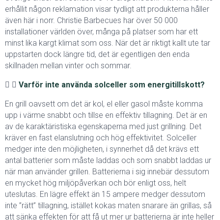
erhållit någon reklamation visar tydligt att produkterna håller
även här i norr. Christie Barbecues har över 50 000
installationer världen över, många på platser som har ett
minst lika kargt klimat som oss. När det är riktigt kallt ute tar
uppstarten dock längre tid, det är egentligen den enda
skillnaden mellan vinter och sommar.
Varför inte använda solceller som energitillskott?
En grill oavsett om det är kol, el eller gasol måste komma
upp i värme snabbt och tillse en effektiv tillagning. Det är en
av de karaktäristiska egenskaperna med just grillning. Det
kräver en fast elanslutning och hög effektivitet. Solceller
medger inte den möjligheten, i synnerhet då det krävs ett
antal batterier som måste laddas och som snabbt laddas ur
när man använder grillen. Batterierna i sig innebär dessutom
en mycket hög miljöpåverkan och bör enligt oss, helt
uteslutas. En lägre effekt än 15 ampere medger dessutom
inte ”rätt” tillagning, istället kokas maten snarare än grillas, så
att sänka effekten för att få ut mer ur batterierna är inte heller