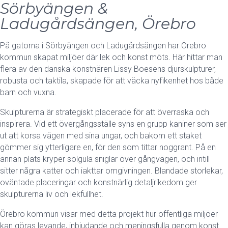
Sörbyängen &
Ladugårdsängen, Örebro
På gatorna i Sörbyängen och Ladugårdsängen har Örebro
kommun skapat miljöer där lek och konst möts. Här hittar man
flera av den danska konstnären Lissy Boesens djurskulpturer,
robusta och taktila, skapade för att väcka nyfikenhet hos både
barn och vuxna.
Skulpturerna är strategiskt placerade för att överraska och
inspirera. Vid ett övergångsställe syns en grupp kaniner som ser
ut att korsa vägen med sina ungar, och bakom ett staket
gömmer sig ytterligare en, för den som tittar noggrant. På en
annan plats kryper solgula sniglar över gångvägen, och intill
sitter några katter och iakttar omgivningen. Blandade storlekar,
oväntade placeringar och konstnärlig detaljrikedom ger
skulpturerna liv och lekfullhet.
Örebro kommun visar med detta projekt hur offentliga miljöer
kan göras levande, inbjudande och meningsfulla genom konst