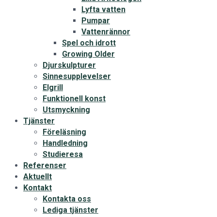
Lyfta vatten
Pumpar
Vattenrännor
Spel och idrott
Growing Older
Djurskulpturer
Sinnesupplevelser
Elgrill
Funktionell konst
Utsmyckning
Tjänster
Föreläsning
Handledning
Studieresa
Referenser
Aktuellt
Kontakt
Kontakta oss
Lediga tjänster