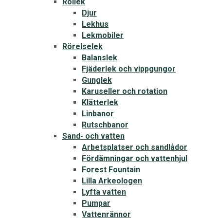
Rollek
Djur
Lekhus
Lekmobiler
Rörelselek
Balanslek
Fjäderlek och vippgungor
Gunglek
Karuseller och rotation
Klätterlek
Linbanor
Rutschbanor
Sand- och vatten
Arbetsplatser och sandlådor
Fördämningar och vattenhjul
Forest Fountain
Lilla Arkeologen
Lyfta vatten
Pumpar
Vattenrännor