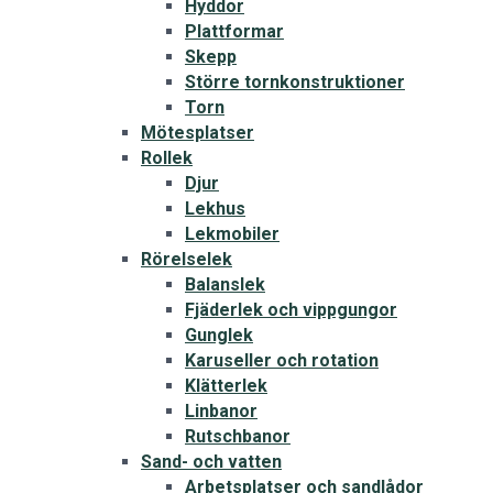
Hyddor
Plattformar
Skepp
Större tornkonstruktioner
Torn
Mötesplatser
Rollek
Djur
Lekhus
Lekmobiler
Rörelselek
Balanslek
Fjäderlek och vippgungor
Gunglek
Karuseller och rotation
Klätterlek
Linbanor
Rutschbanor
Sand- och vatten
Arbetsplatser och sandlådor