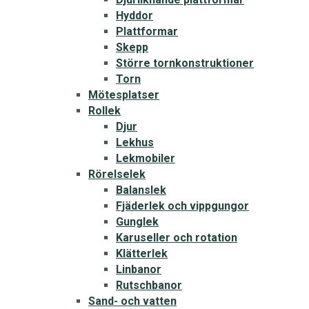
Hyddor
Plattformar
Skepp
Större tornkonstruktioner
Torn
Mötesplatser
Rollek
Djur
Lekhus
Lekmobiler
Rörelselek
Balanslek
Fjäderlek och vippgungor
Gunglek
Karuseller och rotation
Klätterlek
Linbanor
Rutschbanor
Sand- och vatten