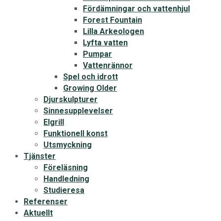
Fördämningar och vattenhjul
Forest Fountain
Lilla Arkeologen
Lyfta vatten
Pumpar
Vattenrännor
Spel och idrott
Growing Older
Djurskulpturer
Sinnesupplevelser
Elgrill
Funktionell konst
Utsmyckning
Tjänster
Föreläsning
Handledning
Studieresa
Referenser
Aktuellt