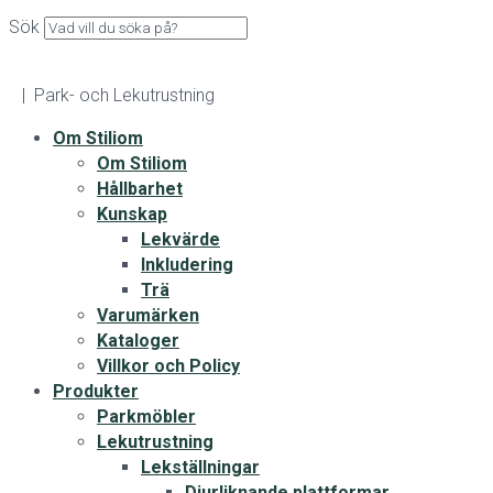
Sök
| Park- och Lekutrustning
Om Stiliom
Om Stiliom
Hållbarhet
Kunskap
Lekvärde
Inkludering
Trä
Varumärken
Kataloger
Villkor och Policy
Produkter
Parkmöbler
Lekutrustning
Lekställningar
Djurliknande plattformar