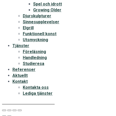
Spel och idrott
Growing Older
Djurskulpturer
Sinnesupplevelser
Elgrill
Funktionell konst
Utsmyckning
Tjänster
Föreläsning
Handledning
Studieresa
Referenser
Aktuellt
Kontakt
Kontakta oss
Lediga tjänster