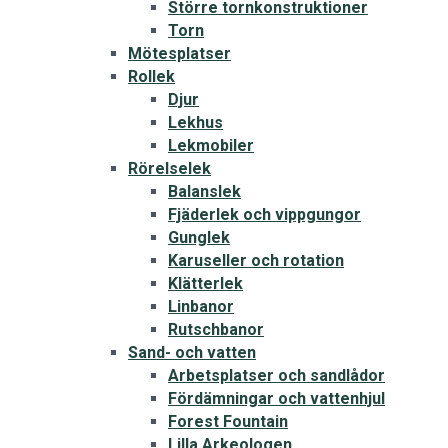
Större tornkonstruktioner
Torn
Mötesplatser
Rollek
Djur
Lekhus
Lekmobiler
Rörelselek
Balanslek
Fjäderlek och vippgungor
Gunglek
Karuseller och rotation
Klätterlek
Linbanor
Rutschbanor
Sand- och vatten
Arbetsplatser och sandlådor
Fördämningar och vattenhjul
Forest Fountain
Lilla Arkeologen