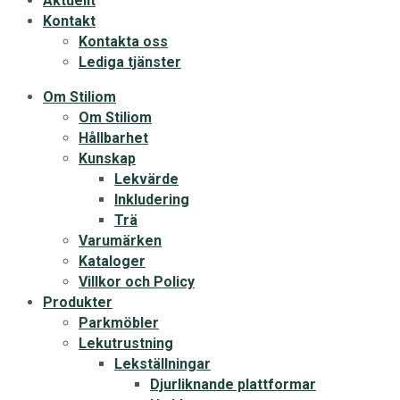
Aktuellt
Kontakt
Kontakta oss
Lediga tjänster
Om Stiliom
Om Stiliom
Hållbarhet
Kunskap
Lekvärde
Inkludering
Trä
Varumärken
Kataloger
Villkor och Policy
Produkter
Parkmöbler
Lekutrustning
Lekställningar
Djurliknande plattformar