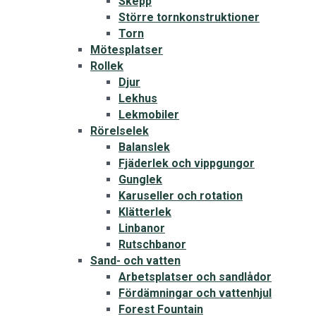
Skepp
Större tornkonstruktioner
Torn
Mötesplatser
Rollek
Djur
Lekhus
Lekmobiler
Rörelselek
Balanslek
Fjäderlek och vippgungor
Gunglek
Karuseller och rotation
Klätterlek
Linbanor
Rutschbanor
Sand- och vatten
Arbetsplatser och sandlådor
Fördämningar och vattenhjul
Forest Fountain