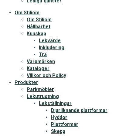
Lediga tjänster
Om Stiliom
Om Stiliom
Hållbarhet
Kunskap
Lekvärde
Inkludering
Trä
Varumärken
Kataloger
Villkor och Policy
Produkter
Parkmöbler
Lekutrustning
Lekställningar
Djurliknande plattformar
Hyddor
Plattformar
Skepp