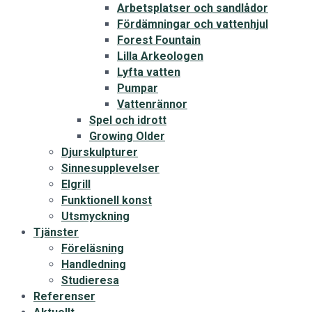
Arbetsplatser och sandlådor
Fördämningar och vattenhjul
Forest Fountain
Lilla Arkeologen
Lyfta vatten
Pumpar
Vattenrännor
Spel och idrott
Growing Older
Djurskulpturer
Sinnesupplevelser
Elgrill
Funktionell konst
Utsmyckning
Tjänster
Föreläsning
Handledning
Studieresa
Referenser