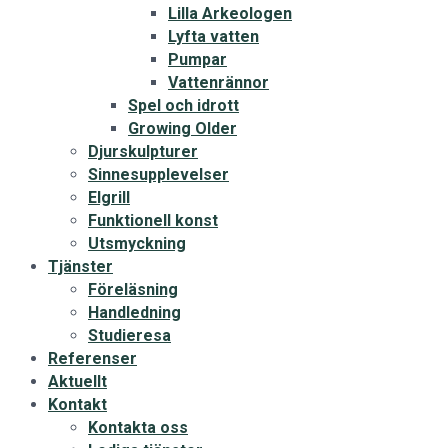
Lilla Arkeologen
Lyfta vatten
Pumpar
Vattenrännor
Spel och idrott
Growing Older
Djurskulpturer
Sinnesupplevelser
Elgrill
Funktionell konst
Utsmyckning
Tjänster
Föreläsning
Handledning
Studieresa
Referenser
Aktuellt
Kontakt
Kontakta oss