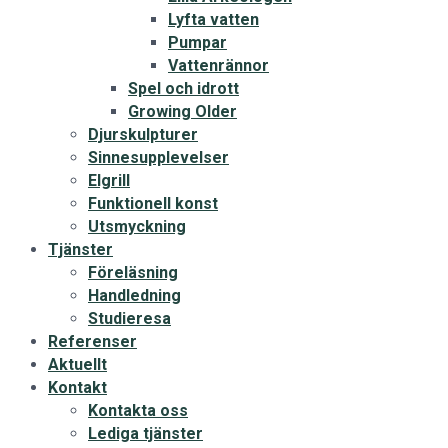
Lyfta vatten
Pumpar
Vattenrännor
Spel och idrott
Growing Older
Djurskulpturer
Sinnesupplevelser
Elgrill
Funktionell konst
Utsmyckning
Tjänster
Föreläsning
Handledning
Studieresa
Referenser
Aktuellt
Kontakt
Kontakta oss
Lediga tjänster