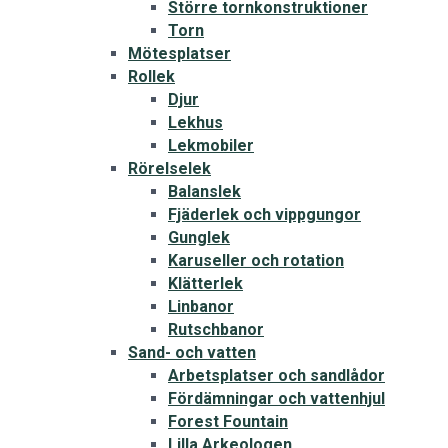
Större tornkonstruktioner
Torn
Mötesplatser
Rollek
Djur
Lekhus
Lekmobiler
Rörelselek
Balanslek
Fjäderlek och vippgungor
Gunglek
Karuseller och rotation
Klätterlek
Linbanor
Rutschbanor
Sand- och vatten
Arbetsplatser och sandlådor
Fördämningar och vattenhjul
Forest Fountain
Lilla Arkeologen