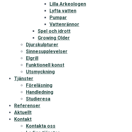
Lilla Arkeologen
Lyfta vatten
Pumpar
Vattenrännor
Spel och idrott
Growing Older
Djurskulpturer
Sinnesupplevelser
Elgrill
Funktionell konst
Utsmyckning
Tjänster
Föreläsning
Handledning
Studieresa
Referenser
Aktuellt
Kontakt
Kontakta oss