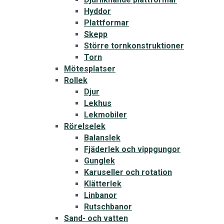
Hyddor
Plattformar
Skepp
Större tornkonstruktioner
Torn
Mötesplatser
Rollek
Djur
Lekhus
Lekmobiler
Rörelselek
Balanslek
Fjäderlek och vippgungor
Gunglek
Karuseller och rotation
Klätterlek
Linbanor
Rutschbanor
Sand- och vatten