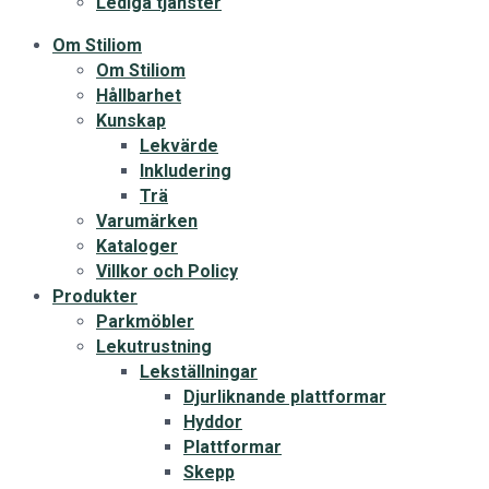
Lediga tjänster
Om Stiliom
Om Stiliom
Hållbarhet
Kunskap
Lekvärde
Inkludering
Trä
Varumärken
Kataloger
Villkor och Policy
Produkter
Parkmöbler
Lekutrustning
Lekställningar
Djurliknande plattformar
Hyddor
Plattformar
Skepp