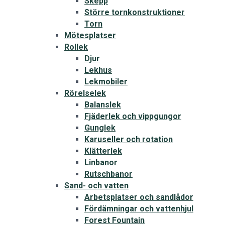
Skepp
Större tornkonstruktioner
Torn
Mötesplatser
Rollek
Djur
Lekhus
Lekmobiler
Rörelselek
Balanslek
Fjäderlek och vippgungor
Gunglek
Karuseller och rotation
Klätterlek
Linbanor
Rutschbanor
Sand- och vatten
Arbetsplatser och sandlådor
Fördämningar och vattenhjul
Forest Fountain