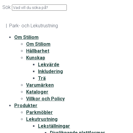
Sök
| Park- och Lekutrustning
Om Stiliom
Om Stiliom
Hållbarhet
Kunskap
Lekvärde
Inkludering
Trä
Varumärken
Kataloger
Villkor och Policy
Produkter
Parkmöbler
Lekutrustning
Lekställningar
Djurliknande plattformar