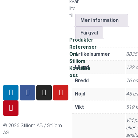
kvar
lite
till!
Mer information
Färgval
Produkter
Referenser
Om
Artikelnummer
8835
Stiliom
Längd
132 
Kontakta
oss
Bredd
76 c
Höjd
45 c
Vikt
519 
Vid p
© 2026 Stiliom AB / Stiliom
eller i
AS
anslut