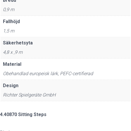
Bredd
0,9 m
Fallhöjd
1,5 m
Säkerhetsyta
4,8 x ,9 m
Material
Obehandlad europeisk lärk, PEFC-certifierad
Design
Richter Spielgeräte GmbH
4.40870 Sitting Steps