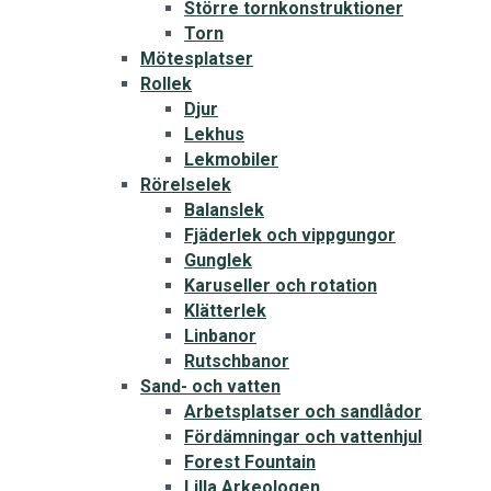
Större tornkonstruktioner
Torn
Mötesplatser
Rollek
Djur
Lekhus
Lekmobiler
Rörelselek
Balanslek
Fjäderlek och vippgungor
Gunglek
Karuseller och rotation
Klätterlek
Linbanor
Rutschbanor
Sand- och vatten
Arbetsplatser och sandlådor
Fördämningar och vattenhjul
Forest Fountain
Lilla Arkeologen