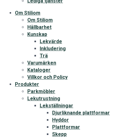
Lediga tjänster
Om Stiliom
Om Stiliom
Hållbarhet
Kunskap
Lekvärde
Inkludering
Trä
Varumärken
Kataloger
Villkor och Policy
Produkter
Parkmöbler
Lekutrustning
Lekställningar
Djurliknande plattformar
Hyddor
Plattformar
Skepp