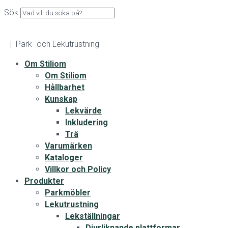
Sök
| Park- och Lekutrustning
Om Stiliom
Om Stiliom
Hållbarhet
Kunskap
Lekvärde
Inkludering
Trä
Varumärken
Kataloger
Villkor och Policy
Produkter
Parkmöbler
Lekutrustning
Lekställningar
Djurliknande plattformar