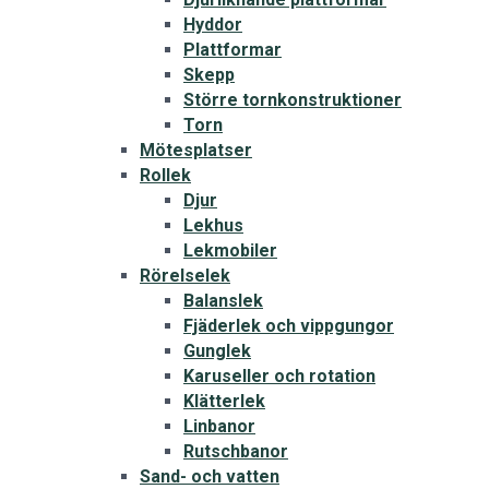
Hyddor
Plattformar
Skepp
Större tornkonstruktioner
Torn
Mötesplatser
Rollek
Djur
Lekhus
Lekmobiler
Rörelselek
Balanslek
Fjäderlek och vippgungor
Gunglek
Karuseller och rotation
Klätterlek
Linbanor
Rutschbanor
Sand- och vatten