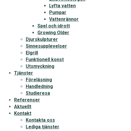
Lyfta vatten
Pumpar
Vattenrännor
Spel och idrott
Growing Older
Djurskulpturer
Sinnesupplevelser
Elgrill
Funktionell konst
Utsmyckning
Tjänster
Föreläsning
Handledning
Studieresa
Referenser
Aktuellt
Kontakt
Kontakta oss
Lediga tjänster