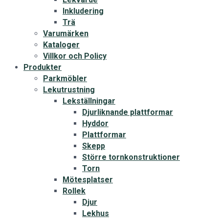
Inkludering
Trä
Varumärken
Kataloger
Villkor och Policy
Produkter
Parkmöbler
Lekutrustning
Lekställningar
Djurliknande plattformar
Hyddor
Plattformar
Skepp
Större tornkonstruktioner
Torn
Mötesplatser
Rollek
Djur
Lekhus