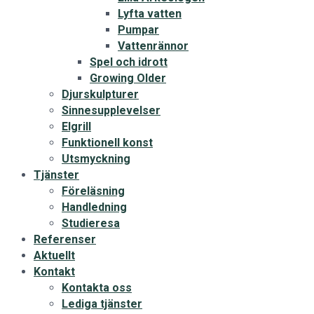
Lyfta vatten
Pumpar
Vattenrännor
Spel och idrott
Growing Older
Djurskulpturer
Sinnesupplevelser
Elgrill
Funktionell konst
Utsmyckning
Tjänster
Föreläsning
Handledning
Studieresa
Referenser
Aktuellt
Kontakt
Kontakta oss
Lediga tjänster