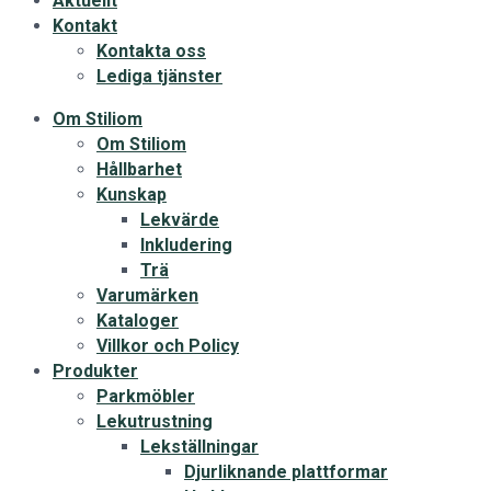
Aktuellt
Kontakt
Kontakta oss
Lediga tjänster
Om Stiliom
Om Stiliom
Hållbarhet
Kunskap
Lekvärde
Inkludering
Trä
Varumärken
Kataloger
Villkor och Policy
Produkter
Parkmöbler
Lekutrustning
Lekställningar
Djurliknande plattformar