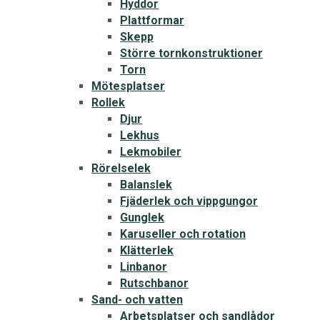
Hyddor
Plattformar
Skepp
Större tornkonstruktioner
Torn
Mötesplatser
Rollek
Djur
Lekhus
Lekmobiler
Rörelselek
Balanslek
Fjäderlek och vippgungor
Gunglek
Karuseller och rotation
Klätterlek
Linbanor
Rutschbanor
Sand- och vatten
Arbetsplatser och sandlådor