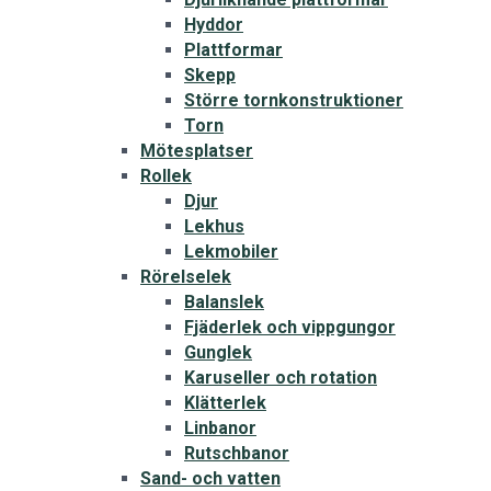
Hyddor
Plattformar
Skepp
Större tornkonstruktioner
Torn
Mötesplatser
Rollek
Djur
Lekhus
Lekmobiler
Rörelselek
Balanslek
Fjäderlek och vippgungor
Gunglek
Karuseller och rotation
Klätterlek
Linbanor
Rutschbanor
Sand- och vatten