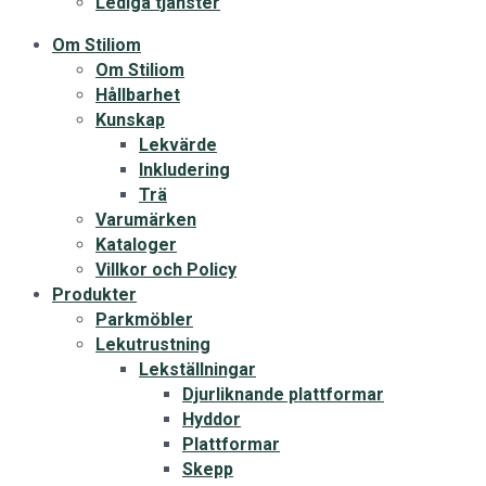
Lediga tjänster
Om Stiliom
Om Stiliom
Hållbarhet
Kunskap
Lekvärde
Inkludering
Trä
Varumärken
Kataloger
Villkor och Policy
Produkter
Parkmöbler
Lekutrustning
Lekställningar
Djurliknande plattformar
Hyddor
Plattformar
Skepp