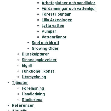
Arbetsplatser och sandlådor
Fördämningar och vattenhjul
Forest Fountain
Lilla Arkeologen
Lyfta vatten
Pumpar
Vattenrännor
Spel och idrott
Growing Older
Djurskulpturer
Sinnesupplevelser
Elgrill
Funktionell konst
Utsmyckning
Tjänster
Föreläsning
Handledning
Studieresa
Referenser