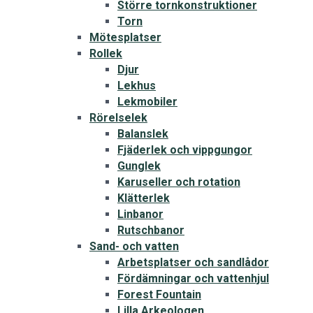
Större tornkonstruktioner
Torn
Mötesplatser
Rollek
Djur
Lekhus
Lekmobiler
Rörelselek
Balanslek
Fjäderlek och vippgungor
Gunglek
Karuseller och rotation
Klätterlek
Linbanor
Rutschbanor
Sand- och vatten
Arbetsplatser och sandlådor
Fördämningar och vattenhjul
Forest Fountain
Lilla Arkeologen