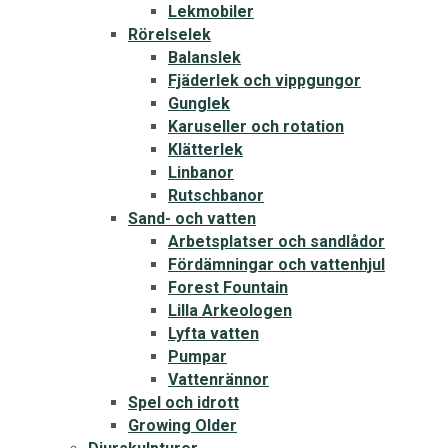
Lekmobiler
Rörelselek
Balanslek
Fjäderlek och vippgungor
Gunglek
Karuseller och rotation
Klätterlek
Linbanor
Rutschbanor
Sand- och vatten
Arbetsplatser och sandlådor
Fördämningar och vattenhjul
Forest Fountain
Lilla Arkeologen
Lyfta vatten
Pumpar
Vattenrännor
Spel och idrott
Growing Older