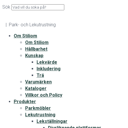
Sök
| Park- och Lekutrustning
Om Stiliom
Om Stiliom
Hållbarhet
Kunskap
Lekvärde
Inkludering
Trä
Varumärken
Kataloger
Villkor och Policy
Produkter
Parkmöbler
Lekutrustning
Lekställningar
Djurliknande plattformar