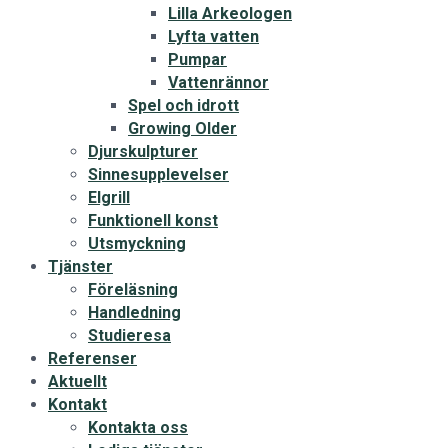
Lilla Arkeologen
Lyfta vatten
Pumpar
Vattenrännor
Spel och idrott
Growing Older
Djurskulpturer
Sinnesupplevelser
Elgrill
Funktionell konst
Utsmyckning
Tjänster
Föreläsning
Handledning
Studieresa
Referenser
Aktuellt
Kontakt
Kontakta oss