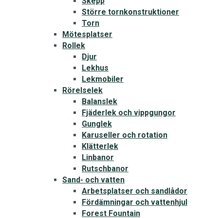
Skepp
Större tornkonstruktioner
Torn
Mötesplatser
Rollek
Djur
Lekhus
Lekmobiler
Rörelselek
Balanslek
Fjäderlek och vippgungor
Gunglek
Karuseller och rotation
Klätterlek
Linbanor
Rutschbanor
Sand- och vatten
Arbetsplatser och sandlådor
Fördämningar och vattenhjul
Forest Fountain