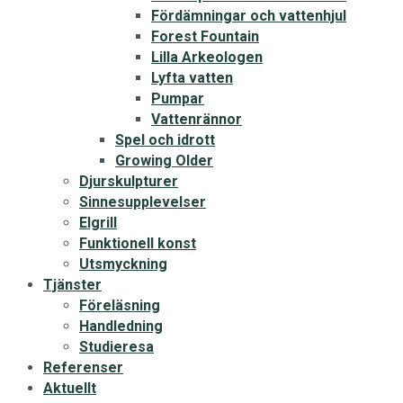
Fördämningar och vattenhjul
Forest Fountain
Lilla Arkeologen
Lyfta vatten
Pumpar
Vattenrännor
Spel och idrott
Growing Older
Djurskulpturer
Sinnesupplevelser
Elgrill
Funktionell konst
Utsmyckning
Tjänster
Föreläsning
Handledning
Studieresa
Referenser
Aktuellt