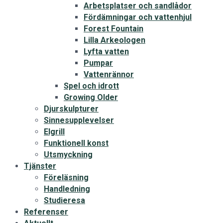
Arbetsplatser och sandlådor
Fördämningar och vattenhjul
Forest Fountain
Lilla Arkeologen
Lyfta vatten
Pumpar
Vattenrännor
Spel och idrott
Growing Older
Djurskulpturer
Sinnesupplevelser
Elgrill
Funktionell konst
Utsmyckning
Tjänster
Föreläsning
Handledning
Studieresa
Referenser