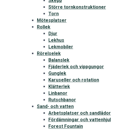
Skepp
Större tornkonstruktioner
Torn
Mötesplatser
Rollek
Djur
Lekhus
Lekmobiler
Rörelselek
Balanslek
Fjäderlek och vippgungor
Gunglek
Karuseller och rotation
Klätterlek
Linbanor
Rutschbanor
Sand- och vatten
Arbetsplatser och sandlådor
Fördämningar och vattenhjul
Forest Fountain