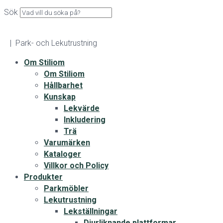
Sök
| Park- och Lekutrustning
Om Stiliom
Om Stiliom
Hållbarhet
Kunskap
Lekvärde
Inkludering
Trä
Varumärken
Kataloger
Villkor och Policy
Produkter
Parkmöbler
Lekutrustning
Lekställningar
Djurliknande plattformar