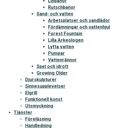
Linbanor
Rutschbanor
Sand- och vatten
Arbetsplatser och sandlådor
Fördämningar och vattenhjul
Forest Fountain
Lilla Arkeologen
Lyfta vatten
Pumpar
Vattenrännor
Spel och idrott
Growing Older
Djurskulpturer
Sinnesupplevelser
Elgrill
Funktionell konst
Utsmyckning
Tjänster
Föreläsning
Handledning