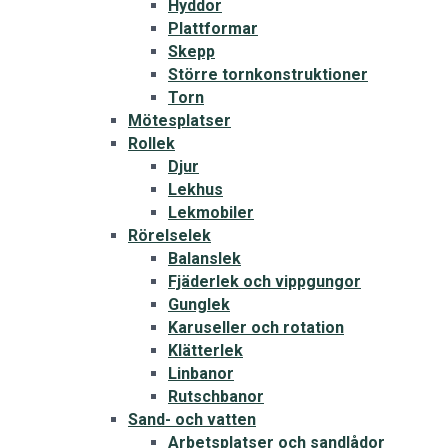
Hyddor
Plattformar
Skepp
Större tornkonstruktioner
Torn
Mötesplatser
Rollek
Djur
Lekhus
Lekmobiler
Rörelselek
Balanslek
Fjäderlek och vippgungor
Gunglek
Karuseller och rotation
Klätterlek
Linbanor
Rutschbanor
Sand- och vatten
Arbetsplatser och sandlådor