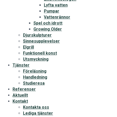
Lyfta vatten
Pumpar
Vattenrännor
Spel och idrott
Growing Older
Djurskulpturer
Sinnesupplevelser
Elgrill
Funktionell konst
Utsmyckning
Tjänster
Föreläsning
Handledning
Studieresa
Referenser
Aktuellt
Kontakt
Kontakta oss
Lediga tjänster