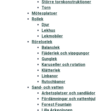
Större tornkonstruktioner
Torn
Mötesplatser
Rollek
Djur
Lekhus
Lekmobiler
Rörelselek
Balanslek
Fjäderlek och vippgungor
Gunglek
Karuseller och rotation
Klätterlek
Linbanor
Rutschbanor
Sand- och vatten
Arbetsplatser och sandlådor
Fördämningar och vattenhjul
Forest Fountain
Lilla Arkeologen