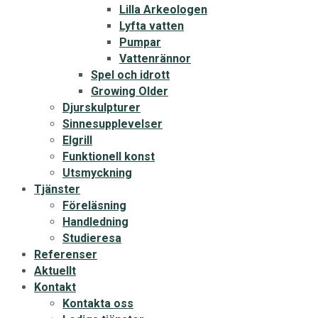
Lilla Arkeologen
Lyfta vatten
Pumpar
Vattenrännor
Spel och idrott
Growing Older
Djurskulpturer
Sinnesupplevelser
Elgrill
Funktionell konst
Utsmyckning
Tjänster
Föreläsning
Handledning
Studieresa
Referenser
Aktuellt
Kontakt
Kontakta oss