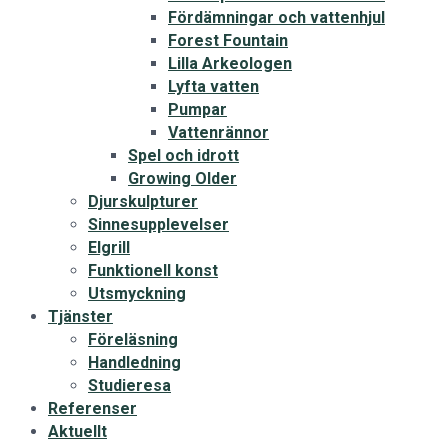
Fördämningar och vattenhjul
Forest Fountain
Lilla Arkeologen
Lyfta vatten
Pumpar
Vattenrännor
Spel och idrott
Growing Older
Djurskulpturer
Sinnesupplevelser
Elgrill
Funktionell konst
Utsmyckning
Tjänster
Föreläsning
Handledning
Studieresa
Referenser
Aktuellt