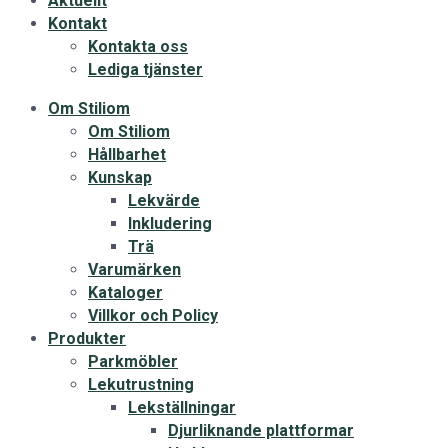
Aktuellt
Kontakt
Kontakta oss
Lediga tjänster
Om Stiliom
Om Stiliom
Hållbarhet
Kunskap
Lekvärde
Inkludering
Trä
Varumärken
Kataloger
Villkor och Policy
Produkter
Parkmöbler
Lekutrustning
Lekställningar
Djurliknande plattformar