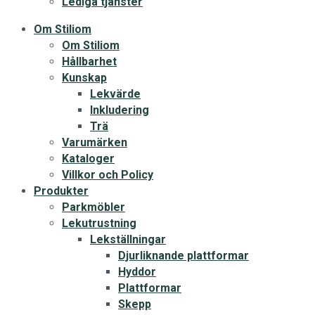
Lediga tjänster
Om Stiliom
Om Stiliom
Hållbarhet
Kunskap
Lekvärde
Inkludering
Trä
Varumärken
Kataloger
Villkor och Policy
Produkter
Parkmöbler
Lekutrustning
Lekställningar
Djurliknande plattformar
Hyddor
Plattformar
Skepp