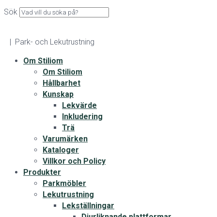
Sök
| Park- och Lekutrustning
Om Stiliom
Om Stiliom
Hållbarhet
Kunskap
Lekvärde
Inkludering
Trä
Varumärken
Kataloger
Villkor och Policy
Produkter
Parkmöbler
Lekutrustning
Lekställningar
Djurliknande plattformar