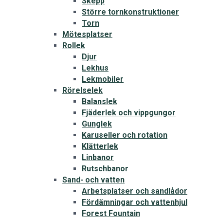
Skepp
Större tornkonstruktioner
Torn
Mötesplatser
Rollek
Djur
Lekhus
Lekmobiler
Rörelselek
Balanslek
Fjäderlek och vippgungor
Gunglek
Karuseller och rotation
Klätterlek
Linbanor
Rutschbanor
Sand- och vatten
Arbetsplatser och sandlådor
Fördämningar och vattenhjul
Forest Fountain