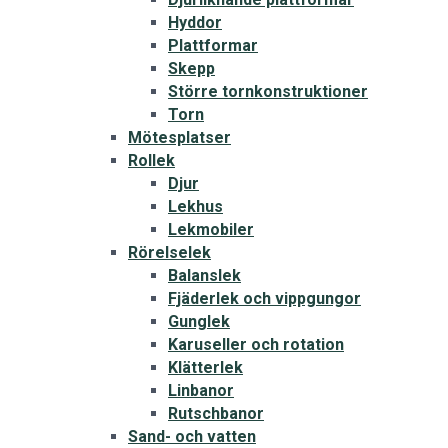
Hyddor
Plattformar
Skepp
Större tornkonstruktioner
Torn
Mötesplatser
Rollek
Djur
Lekhus
Lekmobiler
Rörelselek
Balanslek
Fjäderlek och vippgungor
Gunglek
Karuseller och rotation
Klätterlek
Linbanor
Rutschbanor
Sand- och vatten