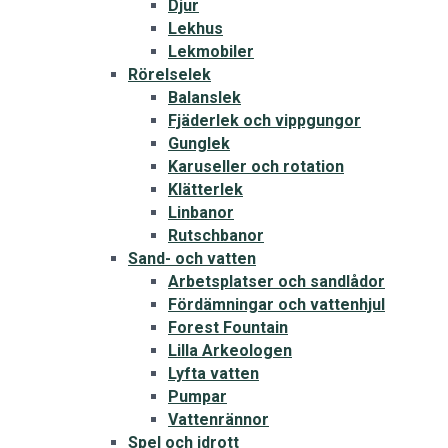
Djur
Lekhus
Lekmobiler
Rörelselek
Balanslek
Fjäderlek och vippgungor
Gunglek
Karuseller och rotation
Klätterlek
Linbanor
Rutschbanor
Sand- och vatten
Arbetsplatser och sandlådor
Fördämningar och vattenhjul
Forest Fountain
Lilla Arkeologen
Lyfta vatten
Pumpar
Vattenrännor
Spel och idrott