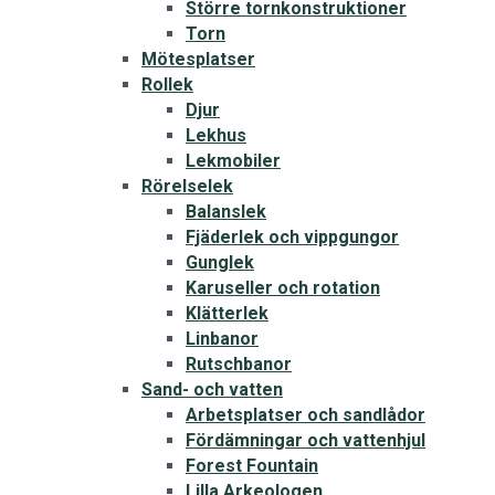
Större tornkonstruktioner
Torn
Mötesplatser
Rollek
Djur
Lekhus
Lekmobiler
Rörelselek
Balanslek
Fjäderlek och vippgungor
Gunglek
Karuseller och rotation
Klätterlek
Linbanor
Rutschbanor
Sand- och vatten
Arbetsplatser och sandlådor
Fördämningar och vattenhjul
Forest Fountain
Lilla Arkeologen