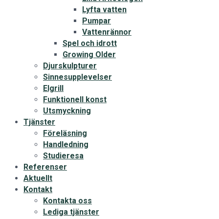
Lyfta vatten
Pumpar
Vattenrännor
Spel och idrott
Growing Older
Djurskulpturer
Sinnesupplevelser
Elgrill
Funktionell konst
Utsmyckning
Tjänster
Föreläsning
Handledning
Studieresa
Referenser
Aktuellt
Kontakt
Kontakta oss
Lediga tjänster