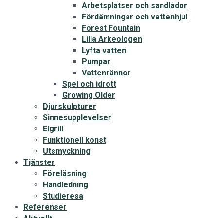
Arbetsplatser och sandlådor
Fördämningar och vattenhjul
Forest Fountain
Lilla Arkeologen
Lyfta vatten
Pumpar
Vattenrännor
Spel och idrott
Growing Older
Djurskulpturer
Sinnesupplevelser
Elgrill
Funktionell konst
Utsmyckning
Tjänster
Föreläsning
Handledning
Studieresa
Referenser