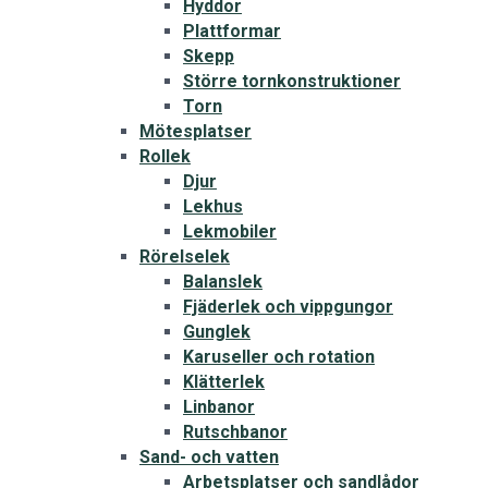
Hyddor
Plattformar
Skepp
Större tornkonstruktioner
Torn
Mötesplatser
Rollek
Djur
Lekhus
Lekmobiler
Rörelselek
Balanslek
Fjäderlek och vippgungor
Gunglek
Karuseller och rotation
Klätterlek
Linbanor
Rutschbanor
Sand- och vatten
Arbetsplatser och sandlådor