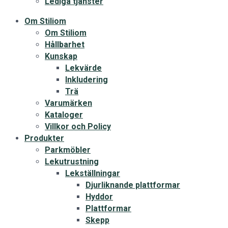
Lediga tjänster
Om Stiliom
Om Stiliom
Hållbarhet
Kunskap
Lekvärde
Inkludering
Trä
Varumärken
Kataloger
Villkor och Policy
Produkter
Parkmöbler
Lekutrustning
Lekställningar
Djurliknande plattformar
Hyddor
Plattformar
Skepp