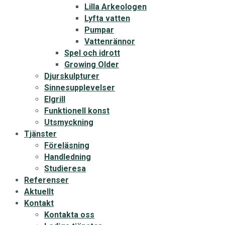
Lilla Arkeologen
Lyfta vatten
Pumpar
Vattenrännor
Spel och idrott
Growing Older
Djurskulpturer
Sinnesupplevelser
Elgrill
Funktionell konst
Utsmyckning
Tjänster
Föreläsning
Handledning
Studieresa
Referenser
Aktuellt
Kontakt
Kontakta oss