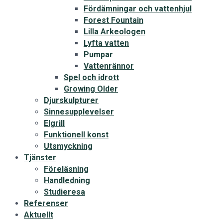
Fördämningar och vattenhjul
Forest Fountain
Lilla Arkeologen
Lyfta vatten
Pumpar
Vattenrännor
Spel och idrott
Growing Older
Djurskulpturer
Sinnesupplevelser
Elgrill
Funktionell konst
Utsmyckning
Tjänster
Föreläsning
Handledning
Studieresa
Referenser
Aktuellt