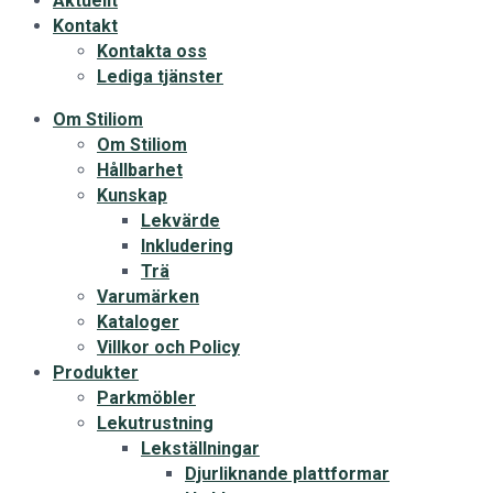
Aktuellt
Kontakt
Kontakta oss
Lediga tjänster
Om Stiliom
Om Stiliom
Hållbarhet
Kunskap
Lekvärde
Inkludering
Trä
Varumärken
Kataloger
Villkor och Policy
Produkter
Parkmöbler
Lekutrustning
Lekställningar
Djurliknande plattformar