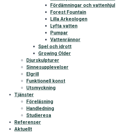
Fördämningar och vattenhjul
Forest Fountain
Lilla Arkeologen
Lyfta vatten
Pumpar
Vattenrännor
Spel och idrott
Growing Older
Djurskulpturer
Sinnesupplevelser
Elgrill
Funktionell konst
Utsmyckning
Tjänster
Föreläsning
Handledning
Studieresa
Referenser
Aktuellt