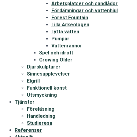
Arbetsplatser och sandlådor
Fördämningar och vattenhjul
Forest Fountain
Lilla Arkeologen
Lyfta vatten
Pumpar
Vattenrännor
Spel och idrott
Growing Older
Djurskulpturer
Sinnesupplevelser
Elgrill
Funktionell konst
Utsmyckning
Tjänster
Föreläsning
Handledning
Studieresa
Referenser