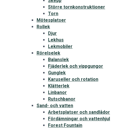
Skepp
Större tornkonstruktioner
Torn
Mötesplatser
Rollek
Djur
Lekhus
Lekmobiler
Rörelselek
Balanslek
Fjäderlek och vippgungor
Gunglek
Karuseller och rotation
Klätterlek
Linbanor
Rutschbanor
Sand- och vatten
Arbetsplatser och sandlådor
Fördämningar och vattenhjul
Forest Fountain