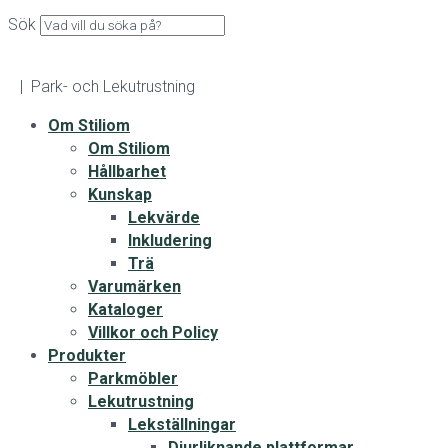
Sök
| Park- och Lekutrustning
Om Stiliom
Om Stiliom
Hållbarhet
Kunskap
Lekvärde
Inkludering
Trä
Varumärken
Kataloger
Villkor och Policy
Produkter
Parkmöbler
Lekutrustning
Lekställningar
Djurliknande plattformar