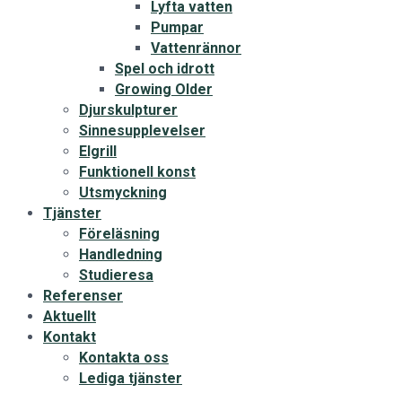
Lyfta vatten
Pumpar
Vattenrännor
Spel och idrott
Growing Older
Djurskulpturer
Sinnesupplevelser
Elgrill
Funktionell konst
Utsmyckning
Tjänster
Föreläsning
Handledning
Studieresa
Referenser
Aktuellt
Kontakt
Kontakta oss
Lediga tjänster