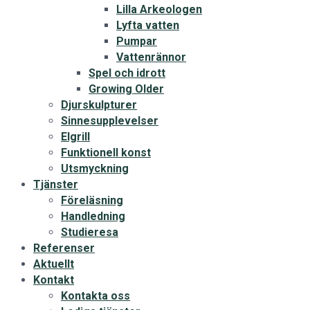
Lilla Arkeologen
Lyfta vatten
Pumpar
Vattenrännor
Spel och idrott
Growing Older
Djurskulpturer
Sinnesupplevelser
Elgrill
Funktionell konst
Utsmyckning
Tjänster
Föreläsning
Handledning
Studieresa
Referenser
Aktuellt
Kontakt
Kontakta oss