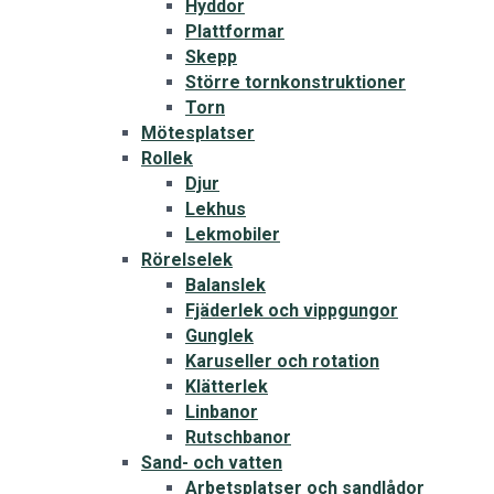
Hyddor
Plattformar
Skepp
Större tornkonstruktioner
Torn
Mötesplatser
Rollek
Djur
Lekhus
Lekmobiler
Rörelselek
Balanslek
Fjäderlek och vippgungor
Gunglek
Karuseller och rotation
Klätterlek
Linbanor
Rutschbanor
Sand- och vatten
Arbetsplatser och sandlådor