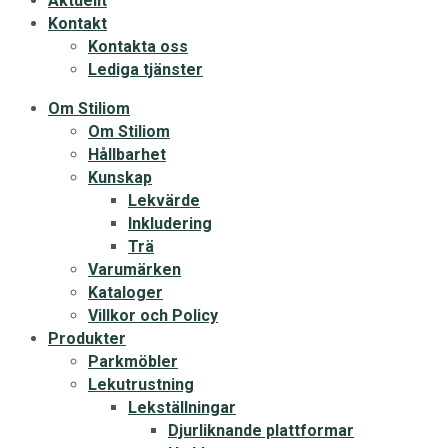
Aktuellt
Kontakt
Kontakta oss
Lediga tjänster
Om Stiliom
Om Stiliom
Hållbarhet
Kunskap
Lekvärde
Inkludering
Trä
Varumärken
Kataloger
Villkor och Policy
Produkter
Parkmöbler
Lekutrustning
Lekställningar
Djurliknande plattformar