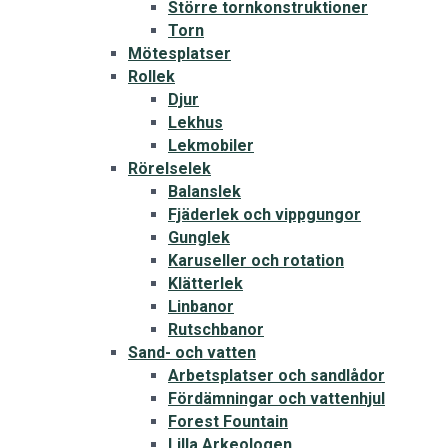
Större tornkonstruktioner
Torn
Mötesplatser
Rollek
Djur
Lekhus
Lekmobiler
Rörelselek
Balanslek
Fjäderlek och vippgungor
Gunglek
Karuseller och rotation
Klätterlek
Linbanor
Rutschbanor
Sand- och vatten
Arbetsplatser och sandlådor
Fördämningar och vattenhjul
Forest Fountain
Lilla Arkeologen