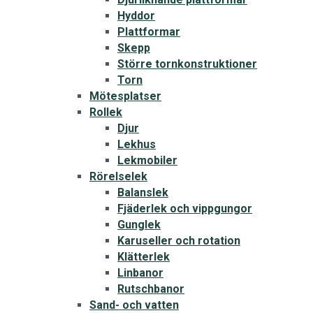
Hyddor
Plattformar
Skepp
Större tornkonstruktioner
Torn
Mötesplatser
Rollek
Djur
Lekhus
Lekmobiler
Rörelselek
Balanslek
Fjäderlek och vippgungor
Gunglek
Karuseller och rotation
Klätterlek
Linbanor
Rutschbanor
Sand- och vatten