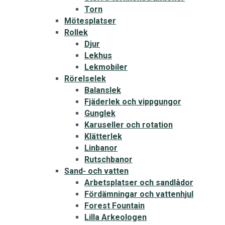
Torn
Mötesplatser
Rollek
Djur
Lekhus
Lekmobiler
Rörelselek
Balanslek
Fjäderlek och vippgungor
Gunglek
Karuseller och rotation
Klätterlek
Linbanor
Rutschbanor
Sand- och vatten
Arbetsplatser och sandlådor
Fördämningar och vattenhjul
Forest Fountain
Lilla Arkeologen