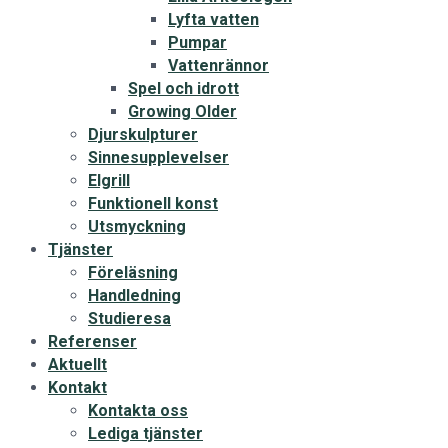
Lyfta vatten
Pumpar
Vattenrännor
Spel och idrott
Growing Older
Djurskulpturer
Sinnesupplevelser
Elgrill
Funktionell konst
Utsmyckning
Tjänster
Föreläsning
Handledning
Studieresa
Referenser
Aktuellt
Kontakt
Kontakta oss
Lediga tjänster