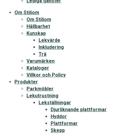
Lediga tjänster
Om Stiliom
Om Stiliom
Hållbarhet
Kunskap
Lekvärde
Inkludering
Trä
Varumärken
Kataloger
Villkor och Policy
Produkter
Parkmöbler
Lekutrustning
Lekställningar
Djurliknande plattformar
Hyddor
Plattformar
Skepp