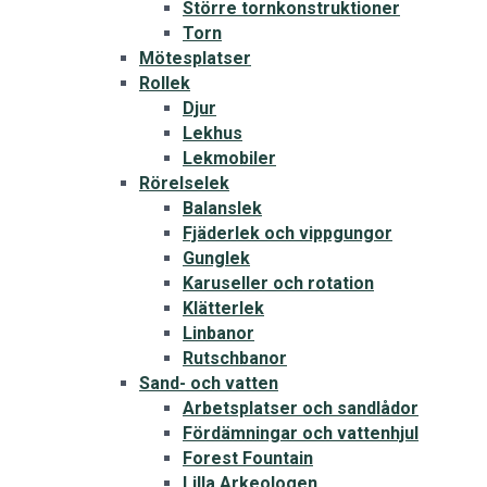
Större tornkonstruktioner
Torn
Mötesplatser
Rollek
Djur
Lekhus
Lekmobiler
Rörelselek
Balanslek
Fjäderlek och vippgungor
Gunglek
Karuseller och rotation
Klätterlek
Linbanor
Rutschbanor
Sand- och vatten
Arbetsplatser och sandlådor
Fördämningar och vattenhjul
Forest Fountain
Lilla Arkeologen