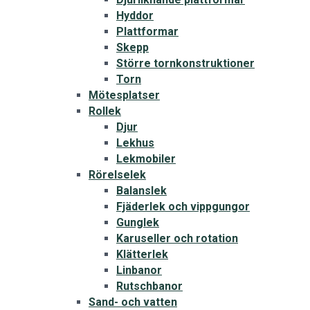
Hyddor
Plattformar
Skepp
Större tornkonstruktioner
Torn
Mötesplatser
Rollek
Djur
Lekhus
Lekmobiler
Rörelselek
Balanslek
Fjäderlek och vippgungor
Gunglek
Karuseller och rotation
Klätterlek
Linbanor
Rutschbanor
Sand- och vatten