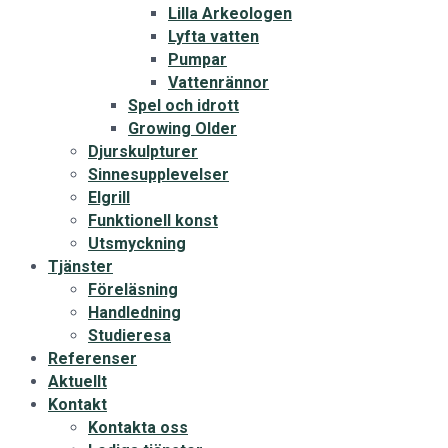
Lilla Arkeologen
Lyfta vatten
Pumpar
Vattenrännor
Spel och idrott
Growing Older
Djurskulpturer
Sinnesupplevelser
Elgrill
Funktionell konst
Utsmyckning
Tjänster
Föreläsning
Handledning
Studieresa
Referenser
Aktuellt
Kontakt
Kontakta oss