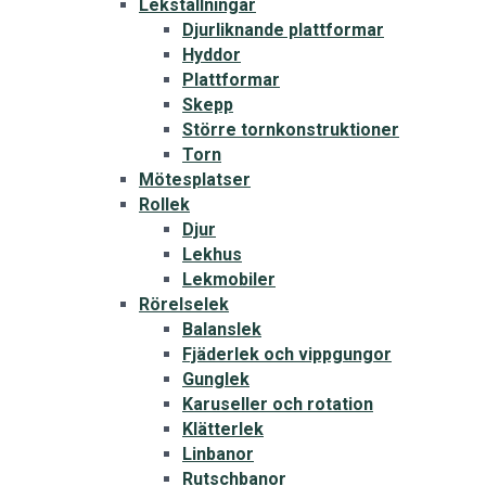
Lekställningar
Djurliknande plattformar
Hyddor
Plattformar
Skepp
Större tornkonstruktioner
Torn
Mötesplatser
Rollek
Djur
Lekhus
Lekmobiler
Rörelselek
Balanslek
Fjäderlek och vippgungor
Gunglek
Karuseller och rotation
Klätterlek
Linbanor
Rutschbanor