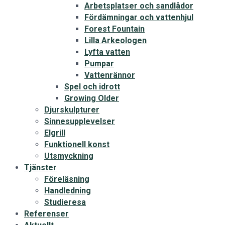
Arbetsplatser och sandlådor
Fördämningar och vattenhjul
Forest Fountain
Lilla Arkeologen
Lyfta vatten
Pumpar
Vattenrännor
Spel och idrott
Growing Older
Djurskulpturer
Sinnesupplevelser
Elgrill
Funktionell konst
Utsmyckning
Tjänster
Föreläsning
Handledning
Studieresa
Referenser