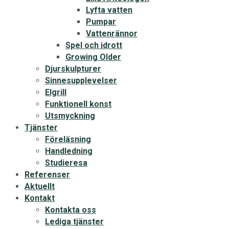
Lyfta vatten
Pumpar
Vattenrännor
Spel och idrott
Growing Older
Djurskulpturer
Sinnesupplevelser
Elgrill
Funktionell konst
Utsmyckning
Tjänster
Föreläsning
Handledning
Studieresa
Referenser
Aktuellt
Kontakt
Kontakta oss
Lediga tjänster