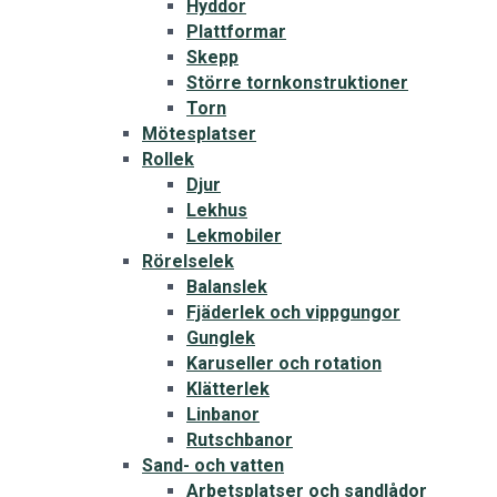
Hyddor
Plattformar
Skepp
Större tornkonstruktioner
Torn
Mötesplatser
Rollek
Djur
Lekhus
Lekmobiler
Rörelselek
Balanslek
Fjäderlek och vippgungor
Gunglek
Karuseller och rotation
Klätterlek
Linbanor
Rutschbanor
Sand- och vatten
Arbetsplatser och sandlådor