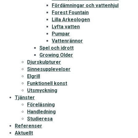
Fördämningar och vattenhjul
Forest Fountain
Lilla Arkeologen
Lyfta vatten
Pumpar
Vattenrännor
Spel och idrott
Growing Older
Djurskulpturer
Sinnesupplevelser
Elgrill
Funktionell konst
Utsmyckning
Tjänster
Föreläsning
Handledning
Studieresa
Referenser
Aktuellt