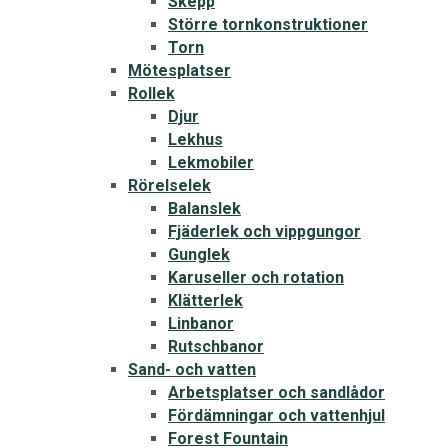
Skepp
Större tornkonstruktioner
Torn
Mötesplatser
Rollek
Djur
Lekhus
Lekmobiler
Rörelselek
Balanslek
Fjäderlek och vippgungor
Gunglek
Karuseller och rotation
Klätterlek
Linbanor
Rutschbanor
Sand- och vatten
Arbetsplatser och sandlådor
Fördämningar och vattenhjul
Forest Fountain