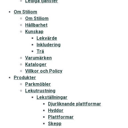
Lediga tjänster
Om Stiliom
Om Stiliom
Hållbarhet
Kunskap
Lekvärde
Inkludering
Trä
Varumärken
Kataloger
Villkor och Policy
Produkter
Parkmöbler
Lekutrustning
Lekställningar
Djurliknande plattformar
Hyddor
Plattformar
Skepp