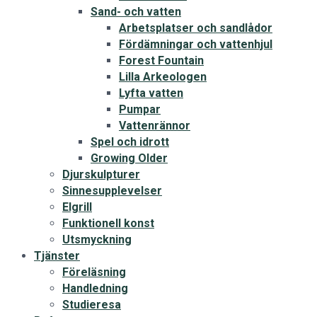
Sand- och vatten
Arbetsplatser och sandlådor
Fördämningar och vattenhjul
Forest Fountain
Lilla Arkeologen
Lyfta vatten
Pumpar
Vattenrännor
Spel och idrott
Growing Older
Djurskulpturer
Sinnesupplevelser
Elgrill
Funktionell konst
Utsmyckning
Tjänster
Föreläsning
Handledning
Studieresa