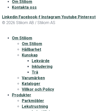
Om Stiliom
Kontakta oss
Linkedin
Facebook-f
Instagram
Youtube
Pinterest
© 2026 Stiliom AB / Stiliom AS
Om Stiliom
Om Stiliom
Hållbarhet
Kunskap
Lekvärde
Inkludering
Trä
Varumärken
Kataloger
Villkor och Policy
Produkter
Parkmöbler
Lekutrustning