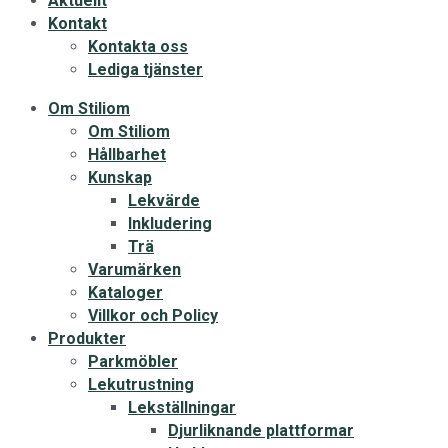
Aktuellt
Kontakt
Kontakta oss
Lediga tjänster
Om Stiliom
Om Stiliom
Hållbarhet
Kunskap
Lekvärde
Inkludering
Trä
Varumärken
Kataloger
Villkor och Policy
Produkter
Parkmöbler
Lekutrustning
Lekställningar
Djurliknande plattformar