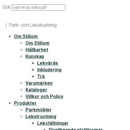
Sök
| Park- och Lekutrustning
Om Stiliom
Om Stiliom
Hållbarhet
Kunskap
Lekvärde
Inkludering
Trä
Varumärken
Kataloger
Villkor och Policy
Produkter
Parkmöbler
Lekutrustning
Lekställningar
Djurliknande plattformar