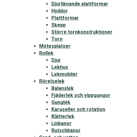
Djurliknande plattformar
Hyddor
Plattformar
Skepp
Större tornkonstruktioner
Torn
Mötesplatser
Rollek
Djur
Lekhus
Lekmobiler
Rörelselek
Balanslek
Fjäderlek och vippgungor
Gunglek
Karuseller och rotation
Klätterlek
Linbanor
Rutschbanor