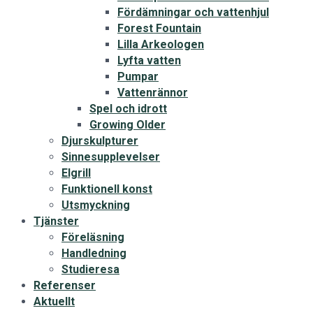
Fördämningar och vattenhjul
Forest Fountain
Lilla Arkeologen
Lyfta vatten
Pumpar
Vattenrännor
Spel och idrott
Growing Older
Djurskulpturer
Sinnesupplevelser
Elgrill
Funktionell konst
Utsmyckning
Tjänster
Föreläsning
Handledning
Studieresa
Referenser
Aktuellt