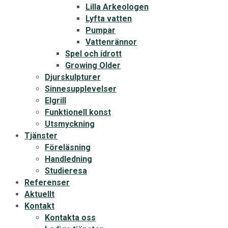
Lilla Arkeologen
Lyfta vatten
Pumpar
Vattenrännor
Spel och idrott
Growing Older
Djurskulpturer
Sinnesupplevelser
Elgrill
Funktionell konst
Utsmyckning
Tjänster
Föreläsning
Handledning
Studieresa
Referenser
Aktuellt
Kontakt
Kontakta oss