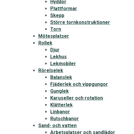
Hyddor
Plattformar
Skepp
Större tornkonstruktioner
Torn
Mötesplatser
Rollek
Djur
Lekhus
Lekmobiler
Rörelselek
Balanslek
Fjäderlek och vippgungor
Gunglek
Karuseller och rotation
Klätterlek
Linbanor
Rutschbanor
Sand- och vatten
Arbetsplatser och sandlådor