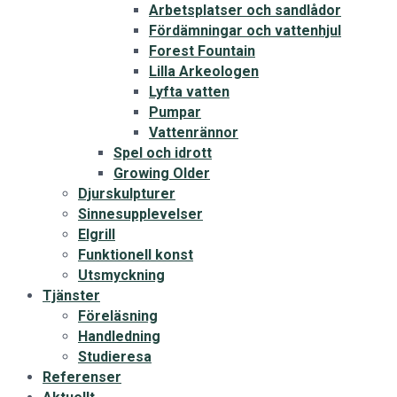
Arbetsplatser och sandlådor
Fördämningar och vattenhjul
Forest Fountain
Lilla Arkeologen
Lyfta vatten
Pumpar
Vattenrännor
Spel och idrott
Growing Older
Djurskulpturer
Sinnesupplevelser
Elgrill
Funktionell konst
Utsmyckning
Tjänster
Föreläsning
Handledning
Studieresa
Referenser