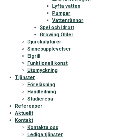
Lyfta vatten
Pumpar
Vattenrännor
Spel och idrott
Growing Older
Djurskulpturer
Sinnesupplevelser
Elgrill
Funktionell konst
Utsmyckning
Tjänster
Föreläsning
Handledning
Studieresa
Referenser
Aktuellt
Kontakt
Kontakta oss
Lediga tjänster