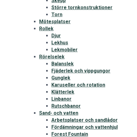
Skepp
Större tornkonstruktioner
Torn
Mötesplatser
Rollek
Djur
Lekhus
Lekmobiler
Rörelselek
Balanslek
Fjäderlek och vippgungor
Gunglek
Karuseller och rotation
Klätterlek
Linbanor
Rutschbanor
Sand- och vatten
Arbetsplatser och sandlådor
Fördämningar och vattenhjul
Forest Fountain