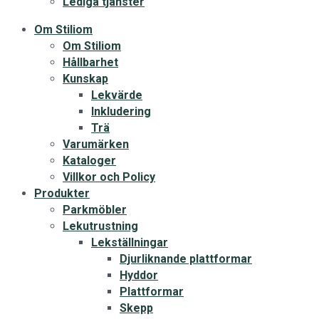
Lediga tjänster
Om Stiliom
Om Stiliom
Hållbarhet
Kunskap
Lekvärde
Inkludering
Trä
Varumärken
Kataloger
Villkor och Policy
Produkter
Parkmöbler
Lekutrustning
Lekställningar
Djurliknande plattformar
Hyddor
Plattformar
Skepp