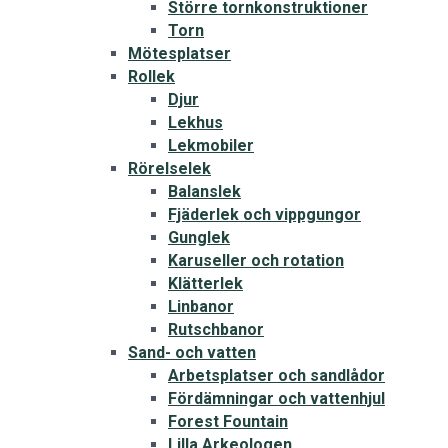
Större tornkonstruktioner
Torn
Mötesplatser
Rollek
Djur
Lekhus
Lekmobiler
Rörelselek
Balanslek
Fjäderlek och vippgungor
Gunglek
Karuseller och rotation
Klätterlek
Linbanor
Rutschbanor
Sand- och vatten
Arbetsplatser och sandlådor
Fördämningar och vattenhjul
Forest Fountain
Lilla Arkeologen