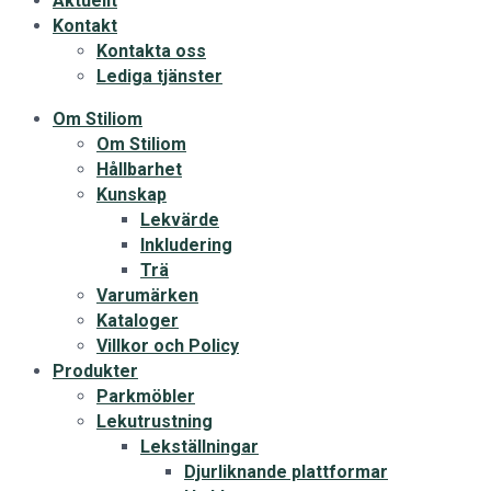
Aktuellt
Kontakt
Kontakta oss
Lediga tjänster
Om Stiliom
Om Stiliom
Hållbarhet
Kunskap
Lekvärde
Inkludering
Trä
Varumärken
Kataloger
Villkor och Policy
Produkter
Parkmöbler
Lekutrustning
Lekställningar
Djurliknande plattformar