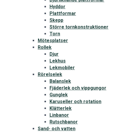
Hyddor
Plattformar
Skepp
Större tornkonstruktioner
Torn
Mötesplatser
Rollek
Djur
Lekhus
Lekmobiler
Rörelselek
Balanslek
Fjäderlek och vippgungor
Gunglek
Karuseller och rotation
Klätterlek
Linbanor
Rutschbanor
Sand- och vatten