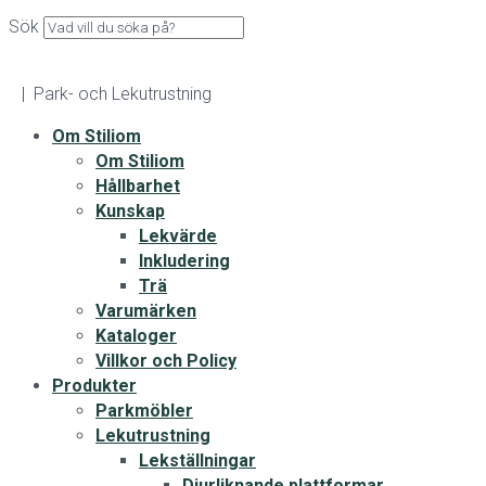
Sök
| Park- och Lekutrustning
Om Stiliom
Om Stiliom
Hållbarhet
Kunskap
Lekvärde
Inkludering
Trä
Varumärken
Kataloger
Villkor och Policy
Produkter
Parkmöbler
Lekutrustning
Lekställningar
Djurliknande plattformar