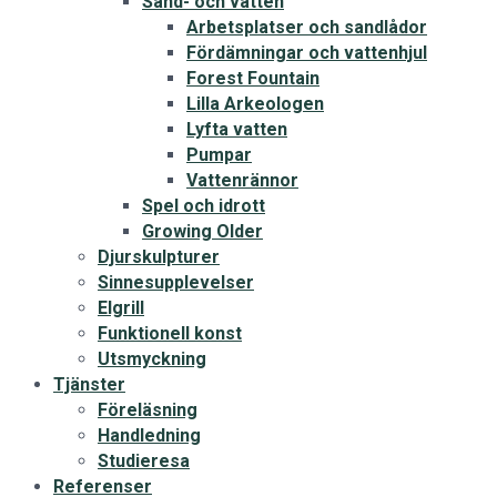
Sand- och vatten
Arbetsplatser och sandlådor
Fördämningar och vattenhjul
Forest Fountain
Lilla Arkeologen
Lyfta vatten
Pumpar
Vattenrännor
Spel och idrott
Growing Older
Djurskulpturer
Sinnesupplevelser
Elgrill
Funktionell konst
Utsmyckning
Tjänster
Föreläsning
Handledning
Studieresa
Referenser