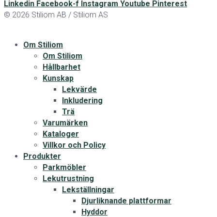
Linkedin
Facebook-f
Instagram
Youtube
Pinterest
© 2026 Stiliom AB / Stiliom AS
Om Stiliom
Om Stiliom
Hållbarhet
Kunskap
Lekvärde
Inkludering
Trä
Varumärken
Kataloger
Villkor och Policy
Produkter
Parkmöbler
Lekutrustning
Lekställningar
Djurliknande plattformar
Hyddor