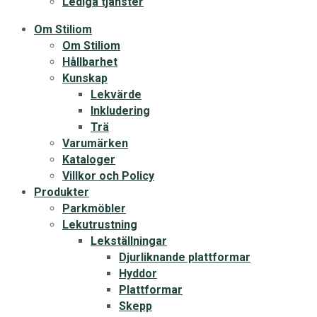
Lediga tjänster
Om Stiliom
Om Stiliom
Hållbarhet
Kunskap
Lekvärde
Inkludering
Trä
Varumärken
Kataloger
Villkor och Policy
Produkter
Parkmöbler
Lekutrustning
Lekställningar
Djurliknande plattformar
Hyddor
Plattformar
Skepp