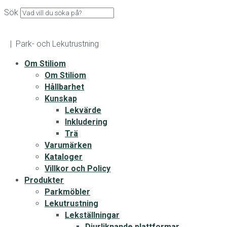
Sök
| Park- och Lekutrustning
Om Stiliom
Om Stiliom
Hållbarhet
Kunskap
Lekvärde
Inkludering
Trä
Varumärken
Kataloger
Villkor och Policy
Produkter
Parkmöbler
Lekutrustning
Lekställningar
Djurliknande plattformar