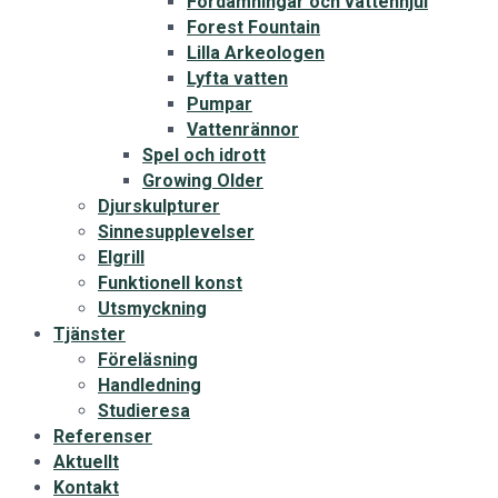
Fördämningar och vattenhjul
Forest Fountain
Lilla Arkeologen
Lyfta vatten
Pumpar
Vattenrännor
Spel och idrott
Growing Older
Djurskulpturer
Sinnesupplevelser
Elgrill
Funktionell konst
Utsmyckning
Tjänster
Föreläsning
Handledning
Studieresa
Referenser
Aktuellt
Kontakt