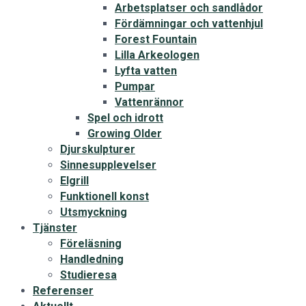
Arbetsplatser och sandlådor
Fördämningar och vattenhjul
Forest Fountain
Lilla Arkeologen
Lyfta vatten
Pumpar
Vattenrännor
Spel och idrott
Growing Older
Djurskulpturer
Sinnesupplevelser
Elgrill
Funktionell konst
Utsmyckning
Tjänster
Föreläsning
Handledning
Studieresa
Referenser