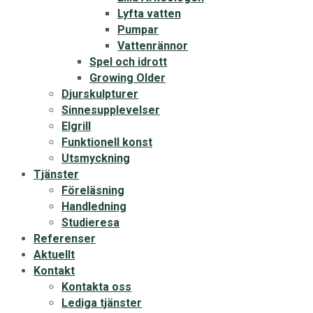
Lyfta vatten
Pumpar
Vattenrännor
Spel och idrott
Growing Older
Djurskulpturer
Sinnesupplevelser
Elgrill
Funktionell konst
Utsmyckning
Tjänster
Föreläsning
Handledning
Studieresa
Referenser
Aktuellt
Kontakt
Kontakta oss
Lediga tjänster