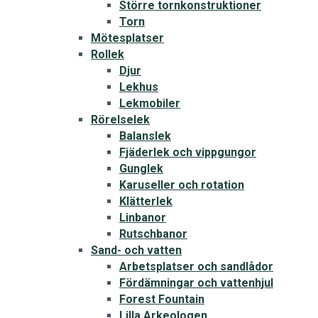
Större tornkonstruktioner
Torn
Mötesplatser
Rollek
Djur
Lekhus
Lekmobiler
Rörelselek
Balanslek
Fjäderlek och vippgungor
Gunglek
Karuseller och rotation
Klätterlek
Linbanor
Rutschbanor
Sand- och vatten
Arbetsplatser och sandlådor
Fördämningar och vattenhjul
Forest Fountain
Lilla Arkeologen