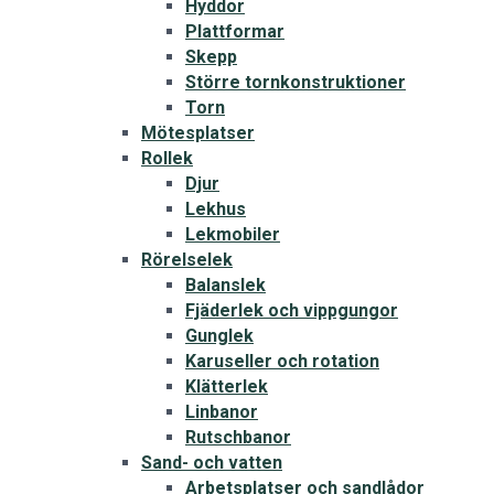
Hyddor
Plattformar
Skepp
Större tornkonstruktioner
Torn
Mötesplatser
Rollek
Djur
Lekhus
Lekmobiler
Rörelselek
Balanslek
Fjäderlek och vippgungor
Gunglek
Karuseller och rotation
Klätterlek
Linbanor
Rutschbanor
Sand- och vatten
Arbetsplatser och sandlådor