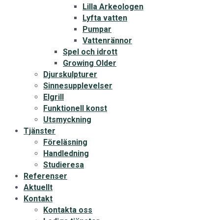
Lilla Arkeologen
Lyfta vatten
Pumpar
Vattenrännor
Spel och idrott
Growing Older
Djurskulpturer
Sinnesupplevelser
Elgrill
Funktionell konst
Utsmyckning
Tjänster
Föreläsning
Handledning
Studieresa
Referenser
Aktuellt
Kontakt
Kontakta oss