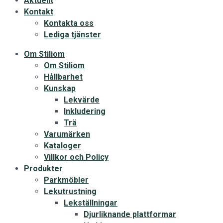
Aktuellt
Kontakt
Kontakta oss
Lediga tjänster
Om Stiliom
Om Stiliom
Hållbarhet
Kunskap
Lekvärde
Inkludering
Trä
Varumärken
Kataloger
Villkor och Policy
Produkter
Parkmöbler
Lekutrustning
Lekställningar
Djurliknande plattformar