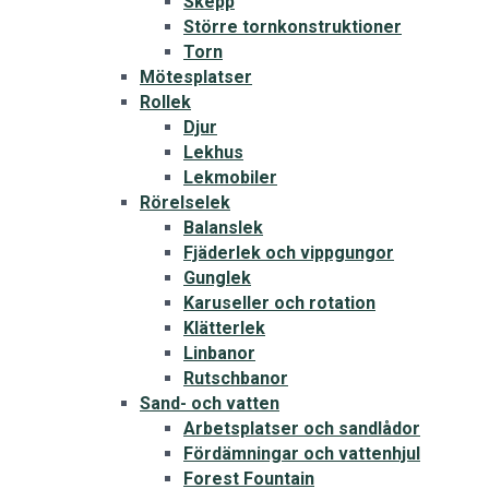
Skepp
Större tornkonstruktioner
Torn
Mötesplatser
Rollek
Djur
Lekhus
Lekmobiler
Rörelselek
Balanslek
Fjäderlek och vippgungor
Gunglek
Karuseller och rotation
Klätterlek
Linbanor
Rutschbanor
Sand- och vatten
Arbetsplatser och sandlådor
Fördämningar och vattenhjul
Forest Fountain