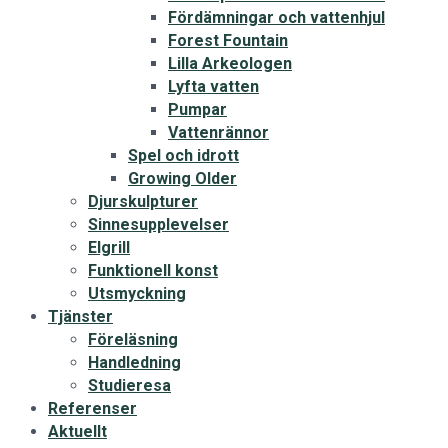
Fördämningar och vattenhjul
Forest Fountain
Lilla Arkeologen
Lyfta vatten
Pumpar
Vattenrännor
Spel och idrott
Growing Older
Djurskulpturer
Sinnesupplevelser
Elgrill
Funktionell konst
Utsmyckning
Tjänster
Föreläsning
Handledning
Studieresa
Referenser
Aktuellt