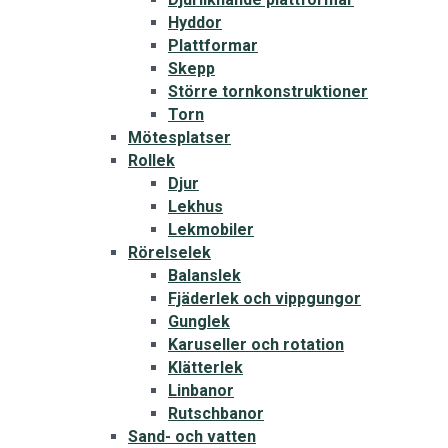
Hyddor
Plattformar
Skepp
Större tornkonstruktioner
Torn
Mötesplatser
Rollek
Djur
Lekhus
Lekmobiler
Rörelselek
Balanslek
Fjäderlek och vippgungor
Gunglek
Karuseller och rotation
Klätterlek
Linbanor
Rutschbanor
Sand- och vatten